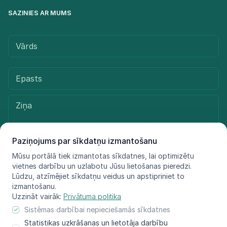
SAZINIES AR MUMS
Paziņojums par sīkdatņu izmantošanu
Mūsu portālā tiek izmantotas sīkdatnes, lai optimizētu
vietnes darbību un uzlabotu Jūsu lietošanas pieredzi.
Sūtīt ziņu
Lūdzu, atzīmējiet sīkdatņu veidus un apstipriniet to
izmantošanu.
Uzzināt vairāk:
Privātuma politika
Sistēmas darbībai nepieciešamās sīkdatnes
© LIFE FOR SPECIES, 2021 - 2025
Statistikas uzkrāšanas un lietotāja darbību
Informācija atspoguļo tikai projekta LIFE FOR SPECIES īstenotāju