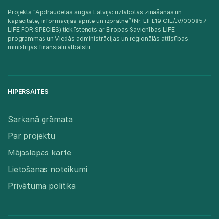
Projekts "Apdraudētas sugas Latvijā: uzlabotas zināšanas un
kapacitāte, informācijas aprite un izpratne” (Nr. LIFE19 GIE/LV/000857 –
LIFE FOR SPECIES) tiek īstenots ar Eiropas Savienības LIFE
programmas un Viedās administrācijas un reģionālās attīstības
ministrijas finansiālu atbalstu.​
HIPERSAITES
Sarkanā grāmata
Par projektu
Mājaslapas karte
Lietošanas noteikumi
Privātuma politika