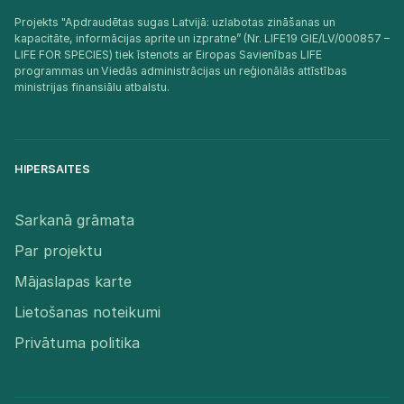
Projekts "Apdraudētas sugas Latvijā: uzlabotas zināšanas un
kapacitāte, informācijas aprite un izpratne” (Nr. LIFE19 GIE/LV/000857 –
LIFE FOR SPECIES) tiek īstenots ar Eiropas Savienības LIFE
programmas un Viedās administrācijas un reģionālās attīstības
ministrijas finansiālu atbalstu.​
HIPERSAITES
Sarkanā grāmata
Par projektu
Mājaslapas karte
Lietošanas noteikumi
Privātuma politika