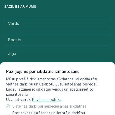
SAZINIES AR MUMS
Paziņojums par sīkdatņu izmantošanu
Mūsu portālā tiek izmantotas sīkdatnes, lai optimizētu
vietnes darbību un uzlabotu Jūsu lietošanas pieredzi.
Sūtīt ziņu
Lūdzu, atzīmējiet sīkdatņu veidus un apstipriniet to
izmantošanu.
Uzzināt vairāk:
Privātuma politika
Sistēmas darbībai nepieciešamās sīkdatnes
© LIFE FOR SPECIES, 2021 - 2025
Statistikas uzkrāšanas un lietotāja darbību
Informācija atspoguļo tikai projekta LIFE FOR SPECIES īstenotāju