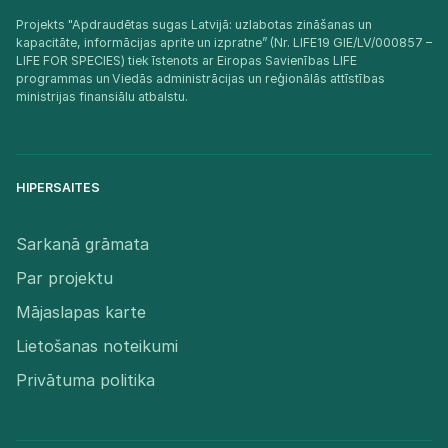
Projekts "Apdraudētas sugas Latvijā: uzlabotas zināšanas un
kapacitāte, informācijas aprite un izpratne” (Nr. LIFE19 GIE/LV/000857 –
LIFE FOR SPECIES) tiek īstenots ar Eiropas Savienības LIFE
programmas un Viedās administrācijas un reģionālās attīstības
ministrijas finansiālu atbalstu.​
HIPERSAITES
Sarkanā grāmata
Par projektu
Mājaslapas karte
Lietošanas noteikumi
Privātuma politika