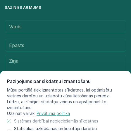
SAZINIES AR MUMS
Paziņojums par sīkdatņu izmantošanu
Mūsu portālā tiek izmantotas sīkdatnes, lai optimizētu
vietnes darbību un uzlabotu Jūsu lietošanas pieredzi.
Sūtīt ziņu
Lūdzu, atzīmējiet sīkdatņu veidus un apstipriniet to
izmantošanu.
Uzzināt vairāk:
Privātuma politika
Sistēmas darbībai nepieciešamās sīkdatnes
© LIFE FOR SPECIES, 2021 - 2025
Statistikas uzkrāšanas un lietotāja darbību
Informācija atspoguļo tikai projekta LIFE FOR SPECIES īstenotāju