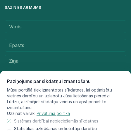
SAZINIES AR MUMS
Paziņojums par sīkdatņu izmantošanu
Mūsu portālā tiek izmantotas sīkdatnes, lai optimizētu
vietnes darbību un uzlabotu Jūsu lietošanas pieredzi.
Sūtīt ziņu
Lūdzu, atzīmējiet sīkdatņu veidus un apstipriniet to
izmantošanu.
Uzzināt vairāk:
Privātuma politika
Sistēmas darbībai nepieciešamās sīkdatnes
© LIFE FOR SPECIES, 2021 - 2025
Statistikas uzkrāšanas un lietotāja darbību
Informācija atspoguļo tikai projekta LIFE FOR SPECIES īstenotāju