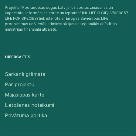
Projekts "Apdraudētas sugas Latvijā: uzlabotas zināšanas un
kapacitāte, informācijas aprite un izpratne” (Nr. LIFE19 GIE/LV/000857 –
LIFE FOR SPECIES) tiek īstenots ar Eiropas Savienības LIFE
programmas un Viedās administrācijas un reģionālās attīstības
ministrijas finansiālu atbalstu.​
HIPERSAITES
Sarkanā grāmata
Par projektu
Mājaslapas karte
Lietošanas noteikumi
Privātuma politika