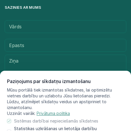
SAZINIES AR MUMS
Paziņojums par sīkdatņu izmantošanu
Mūsu portālā tiek izmantotas sīkdatnes, lai optimizētu
vietnes darbību un uzlabotu Jūsu lietošanas pieredzi.
Sūtīt ziņu
Lūdzu, atzīmējiet sīkdatņu veidus un apstipriniet to
izmantošanu.
Uzzināt vairāk:
Privātuma politika
Sistēmas darbībai nepieciešamās sīkdatnes
© LIFE FOR SPECIES, 2021 - 2025
Statistikas uzkrāšanas un lietotāja darbību
Informācija atspoguļo tikai projekta LIFE FOR SPECIES īstenotāju