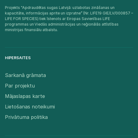
Projekts "Apdraudētas sugas Latvijā: uzlabotas zināšanas un
kapacitāte, informācijas aprite un izpratne” (Nr. LIFE19 GIE/LV/000857 –
LIFE FOR SPECIES) tiek īstenots ar Eiropas Savienības LIFE
programmas un Viedās administrācijas un reģionālās attīstības
ministrijas finansiālu atbalstu.​
HIPERSAITES
Sarkanā grāmata
Par projektu
Mājaslapas karte
Lietošanas noteikumi
Privātuma politika