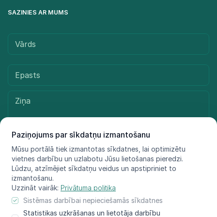
SAZINIES AR MUMS
Paziņojums par sīkdatņu izmantošanu
Mūsu portālā tiek izmantotas sīkdatnes, lai optimizētu
vietnes darbību un uzlabotu Jūsu lietošanas pieredzi.
Sūtīt ziņu
Lūdzu, atzīmējiet sīkdatņu veidus un apstipriniet to
izmantošanu.
Uzzināt vairāk:
Privātuma politika
Sistēmas darbībai nepieciešamās sīkdatnes
© LIFE FOR SPECIES, 2021 - 2025
Statistikas uzkrāšanas un lietotāja darbību
Informācija atspoguļo tikai projekta LIFE FOR SPECIES īstenotāju