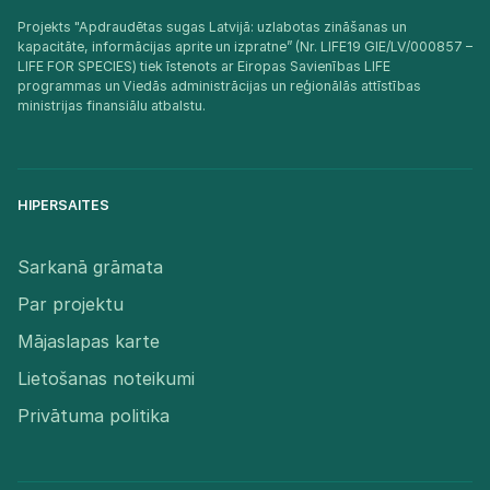
Projekts "Apdraudētas sugas Latvijā: uzlabotas zināšanas un
kapacitāte, informācijas aprite un izpratne” (Nr. LIFE19 GIE/LV/000857 –
LIFE FOR SPECIES) tiek īstenots ar Eiropas Savienības LIFE
programmas un Viedās administrācijas un reģionālās attīstības
ministrijas finansiālu atbalstu.​
HIPERSAITES
Sarkanā grāmata
Par projektu
Mājaslapas karte
Lietošanas noteikumi
Privātuma politika