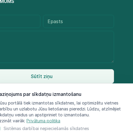
R MUMS
Sūtīt ziņu
aziņojums par sīkdatņu izmantošanu
ūsu portālā tiek izmantotas sīkdatnes, lai optimizētu vietnes
arbību un uzlabotu Jūsu lietošanas pieredzi. Lūdzu, atzīmējiet
īkdatņu veidus un apstipriniet to izmantošanu.
zzināt vairāk:
Privātuma politika
Sistēmas darbībai nepieciešamās sīkdatnes