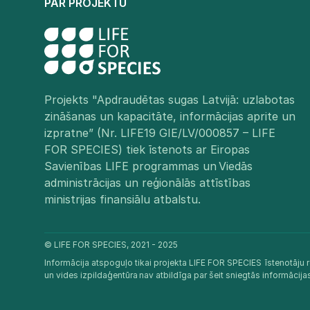
PAR PROJEKTU
Projekts "Apdraudētas sugas Latvijā: uzlabotas
zināšanas un kapacitāte, informācijas aprite un
izpratne” (Nr. LIFE19 GIE/LV/000857 – LIFE
FOR SPECIES) tiek īstenots ar Eiropas
Savienības LIFE programmas un Viedās
administrācijas un reģionālās attīstības
ministrijas finansiālu atbalstu.​
© LIFE FOR SPECIES, 2021 - 2025
Informācija atspoguļo tikai projekta LIFE FOR SPECIES īstenotāju r
un vides izpildaģentūra nav atbildīga par šeit sniegtās informācij