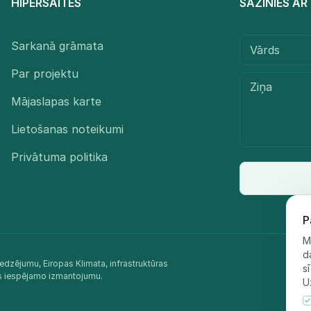
HIPERSAITES
SAZINIES A
Sarkanā grāmata
Par projektu
Mājaslapas karte
Lietošanas noteikumi
Privātuma politika
P
M
d
edzējumu, Eiropas Klimata, infrastruktūras
s
as iespējamo izmantojumu.​
U