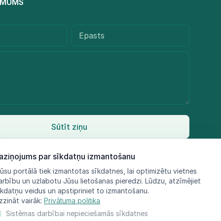
R MUMS
Sūtīt ziņu
aziņojums par sīkdatņu izmantošanu
ūsu portālā tiek izmantotas sīkdatnes, lai optimizētu vietnes
arbību un uzlabotu Jūsu lietošanas pieredzi. Lūdzu, atzīmējiet
īkdatņu veidus un apstipriniet to izmantošanu.
zzināt vairāk:
Privātuma politika
Sistēmas darbībai nepieciešamās sīkdatnes