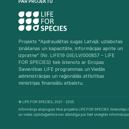
PAR PROJEKTU
Projekts "Apdraudētas sugas Latvijā: uzlabotas
zināšanas un kapacitāte, informācijas aprite un
izpratne” (Nr. LIFE19 GIE/LV/000857 – LIFE
FOR SPECIES) tiek īstenots ar Eiropas
Savienības LIFE programmas un Viedās
administrācijas un reģionālās attīstības
ministrijas finansiālu atbalstu.​
© LIFE FOR SPECIES, 2021 - 2025
Informācija atspoguļo tikai projekta LIFE FOR SPECIES īstenotāju r
un vides izpildaģentūra nav atbildīga par šeit sniegtās informācij