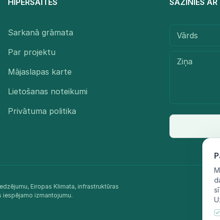
HIPERSAITES
SAZINIES A
Sarkanā grāmata
Par projektu
Mājaslapas karte
Lietošanas noteikumi
Privātuma politika
P
M
d
edzējumu, Eiropas Klimata, infrastruktūras
s
as iespējamo izmantojumu.​
U