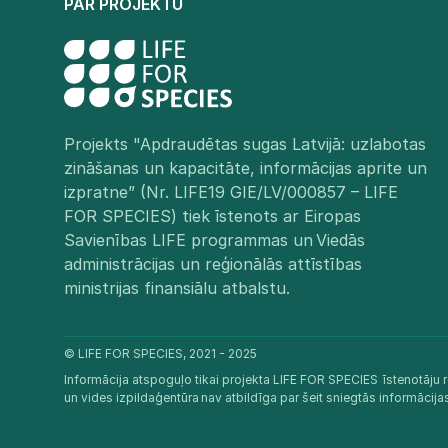
PAR PROJEKTU
Projekts "Apdraudētas sugas Latvijā: uzlabotas
zināšanas un kapacitāte, informācijas aprite un
izpratne” (Nr. LIFE19 GIE/LV/000857 – LIFE
FOR SPECIES) tiek īstenots ar Eiropas
Savienības LIFE programmas un Viedās
administrācijas un reģionālās attīstības
ministrijas finansiālu atbalstu.​
© LIFE FOR SPECIES, 2021 - 2025
Informācija atspoguļo tikai projekta LIFE FOR SPECIES īstenotāju r
un vides izpildaģentūra nav atbildīga par šeit sniegtās informācij