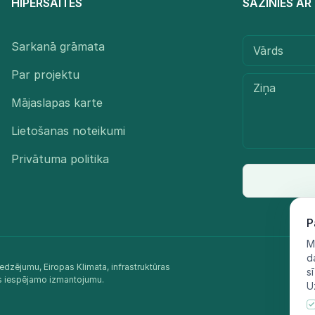
HIPERSAITES
SAZINIES A
Sarkanā grāmata
Par projektu
Mājaslapas karte
Lietošanas noteikumi
Privātuma politika
P
M
d
edzējumu, Eiropas Klimata, infrastruktūras
s
as iespējamo izmantojumu.​
U