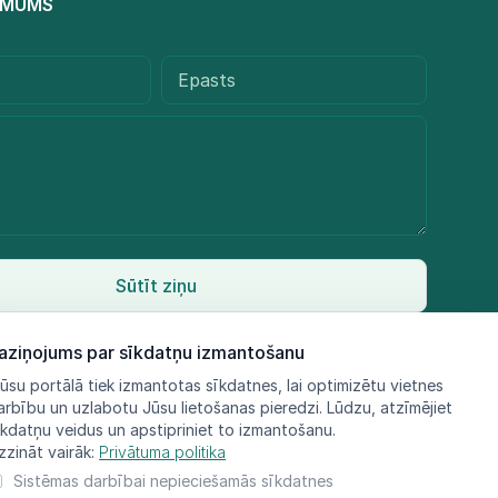
R MUMS
Sūtīt ziņu
aziņojums par sīkdatņu izmantošanu
ūsu portālā tiek izmantotas sīkdatnes, lai optimizētu vietnes
arbību un uzlabotu Jūsu lietošanas pieredzi. Lūdzu, atzīmējiet
īkdatņu veidus un apstipriniet to izmantošanu.
zzināt vairāk:
Privātuma politika
Sistēmas darbībai nepieciešamās sīkdatnes