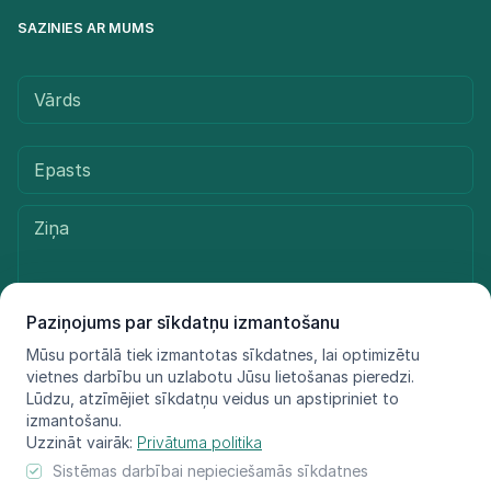
SAZINIES AR MUMS
Paziņojums par sīkdatņu izmantošanu
Mūsu portālā tiek izmantotas sīkdatnes, lai optimizētu
Sūtīt ziņu
vietnes darbību un uzlabotu Jūsu lietošanas pieredzi.
Lūdzu, atzīmējiet sīkdatņu veidus un apstipriniet to
izmantošanu.
Uzzināt vairāk:
Privātuma politika
© LIFE FOR SPECIES, 2021 - 2025
Sistēmas darbībai nepieciešamās sīkdatnes
Informācija atspoguļo tikai projekta LIFE FOR SPECIES īstenotāju