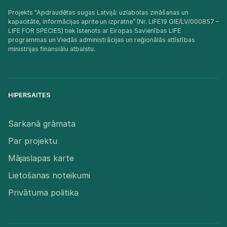
Projekts "Apdraudētas sugas Latvijā: uzlabotas zināšanas un
kapacitāte, informācijas aprite un izpratne” (Nr. LIFE19 GIE/LV/000857 –
LIFE FOR SPECIES) tiek īstenots ar Eiropas Savienības LIFE
programmas un Viedās administrācijas un reģionālās attīstības
ministrijas finansiālu atbalstu.​
HIPERSAITES
Sarkanā grāmata
Par projektu
Mājaslapas karte
Lietošanas noteikumi
Privātuma politika