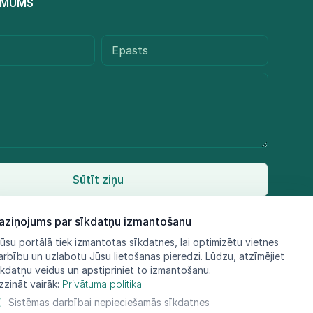
R MUMS
Sūtīt ziņu
aziņojums par sīkdatņu izmantošanu
ūsu portālā tiek izmantotas sīkdatnes, lai optimizētu vietnes
arbību un uzlabotu Jūsu lietošanas pieredzi. Lūdzu, atzīmējiet
īkdatņu veidus un apstipriniet to izmantošanu.
zzināt vairāk:
Privātuma politika
Sistēmas darbībai nepieciešamās sīkdatnes