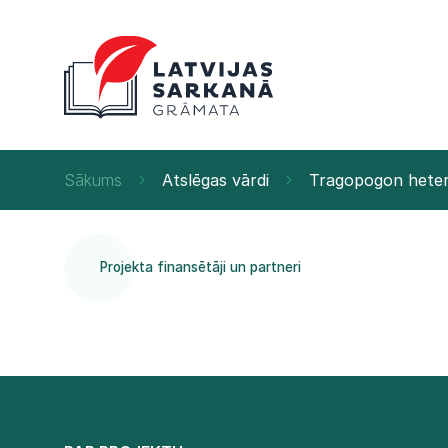
Sākums
Atslēgas vārdi
Tragopogon hete
Projekta finansētāji un partneri