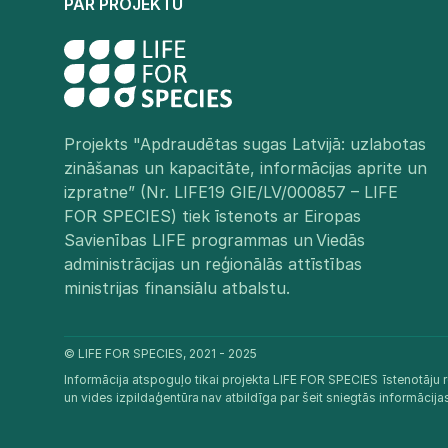
PAR PROJEKTU
Projekts "Apdraudētas sugas Latvijā: uzlabotas
zināšanas un kapacitāte, informācijas aprite un
izpratne” (Nr. LIFE19 GIE/LV/000857 – LIFE
FOR SPECIES) tiek īstenots ar Eiropas
Savienības LIFE programmas un Viedās
administrācijas un reģionālās attīstības
ministrijas finansiālu atbalstu.​
© LIFE FOR SPECIES, 2021 - 2025
Informācija atspoguļo tikai projekta LIFE FOR SPECIES īstenotāju r
un vides izpildaģentūra nav atbildīga par šeit sniegtās informācij