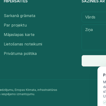
HIPERSAITES
SAZINIES A
Sarkanā grāmata
Par projektu
Mājaslapas karte
Lietošanas noteikumi
Privātuma politika
P
M
d
edzējumu, Eiropas Klimata, infrastruktūras
s
as iespējamo izmantojumu.​
U