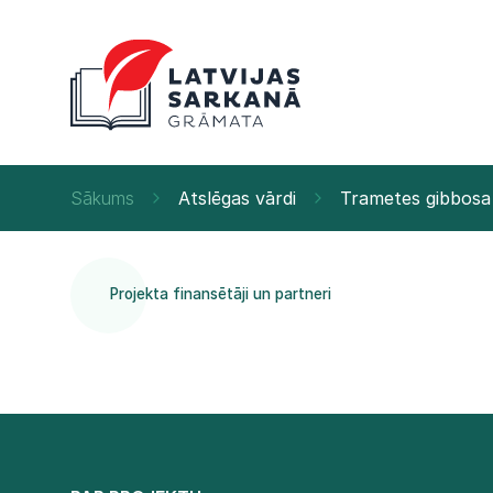
Sākums
Atslēgas vārdi
Trametes gibbosa
Projekta finansētāji un partneri