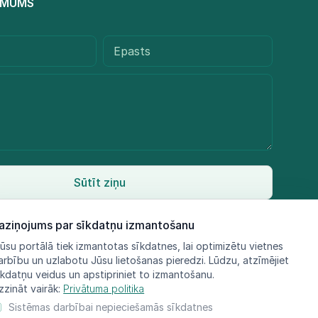
R MUMS
Sūtīt ziņu
aziņojums par sīkdatņu izmantošanu
ūsu portālā tiek izmantotas sīkdatnes, lai optimizētu vietnes
arbību un uzlabotu Jūsu lietošanas pieredzi. Lūdzu, atzīmējiet
īkdatņu veidus un apstipriniet to izmantošanu.
zzināt vairāk:
Privātuma politika
Sistēmas darbībai nepieciešamās sīkdatnes