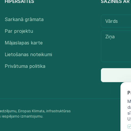
HIPERSAITES
SAZINIES A
Sarkanā grāmata
Par projektu
Mājaslapas karte
Lietošanas noteikumi
Privātuma politika
P
M
d
edzējumu, Eiropas Klimata, infrastruktūras
s
as iespējamo izmantojumu.​
U