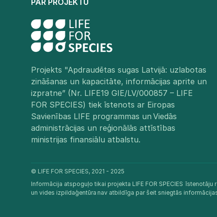
PAR PROJEKTU
Projekts "Apdraudētas sugas Latvijā: uzlabotas
zināšanas un kapacitāte, informācijas aprite un
izpratne” (Nr. LIFE19 GIE/LV/000857 – LIFE
FOR SPECIES) tiek īstenots ar Eiropas
Savienības LIFE programmas un Viedās
administrācijas un reģionālās attīstības
ministrijas finansiālu atbalstu.​
© LIFE FOR SPECIES, 2021 - 2025
Informācija atspoguļo tikai projekta LIFE FOR SPECIES īstenotāju r
un vides izpildaģentūra nav atbildīga par šeit sniegtās informācij