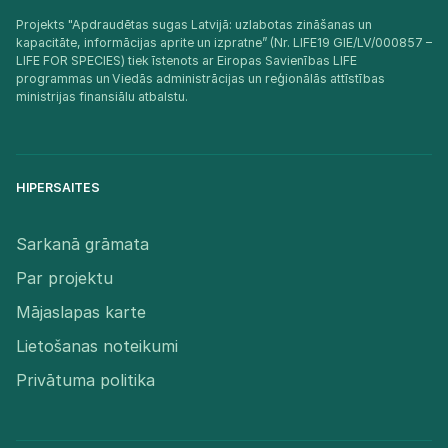
Projekts "Apdraudētas sugas Latvijā: uzlabotas zināšanas un
kapacitāte, informācijas aprite un izpratne” (Nr. LIFE19 GIE/LV/000857 –
LIFE FOR SPECIES) tiek īstenots ar Eiropas Savienības LIFE
programmas un Viedās administrācijas un reģionālās attīstības
ministrijas finansiālu atbalstu.​
HIPERSAITES
Sarkanā grāmata
Par projektu
Mājaslapas karte
Lietošanas noteikumi
Privātuma politika