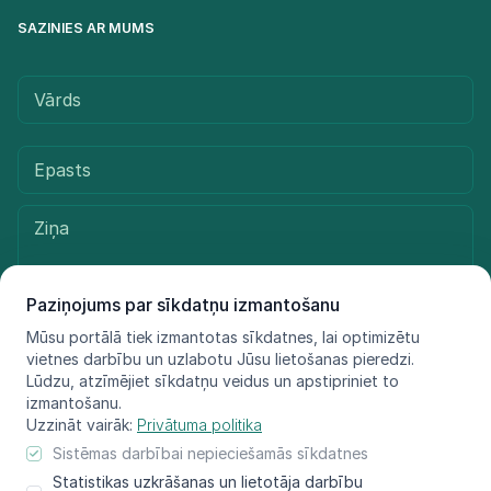
SAZINIES AR MUMS
Paziņojums par sīkdatņu izmantošanu
Mūsu portālā tiek izmantotas sīkdatnes, lai optimizētu
vietnes darbību un uzlabotu Jūsu lietošanas pieredzi.
Sūtīt ziņu
Lūdzu, atzīmējiet sīkdatņu veidus un apstipriniet to
izmantošanu.
Uzzināt vairāk:
Privātuma politika
Sistēmas darbībai nepieciešamās sīkdatnes
© LIFE FOR SPECIES, 2021 - 2025
Statistikas uzkrāšanas un lietotāja darbību
Informācija atspoguļo tikai projekta LIFE FOR SPECIES īstenotāju