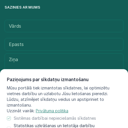
SAZINIES AR MUMS
Paziņojums par sīkdatņu izmantošanu
Mūsu portālā tiek izmantotas sīkdatnes, lai optimizētu
vietnes darbību un uzlabotu Jūsu lietošanas pieredzi.
Sūtīt ziņu
Lūdzu, atzīmējiet sīkdatņu veidus un apstipriniet to
izmantošanu.
Uzzināt vairāk:
Privātuma politika
Sistēmas darbībai nepieciešamās sīkdatnes
© LIFE FOR SPECIES, 2021 - 2025
Statistikas uzkrāšanas un lietotāja darbību
Informācija atspoguļo tikai projekta LIFE FOR SPECIES īstenotāju