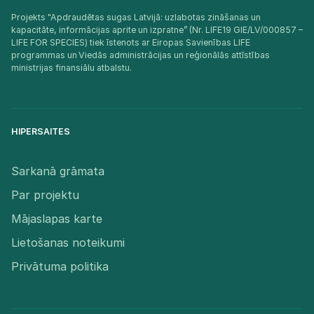
Projekts "Apdraudētas sugas Latvijā: uzlabotas zināšanas un
kapacitāte, informācijas aprite un izpratne” (Nr. LIFE19 GIE/LV/000857 –
LIFE FOR SPECIES) tiek īstenots ar Eiropas Savienības LIFE
programmas un Viedās administrācijas un reģionālās attīstības
ministrijas finansiālu atbalstu.​
HIPERSAITES
Sarkanā grāmata
Par projektu
Mājaslapas karte
Lietošanas noteikumi
Privātuma politika