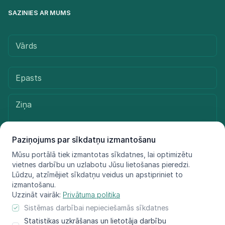
SAZINIES AR MUMS
Paziņojums par sīkdatņu izmantošanu
Mūsu portālā tiek izmantotas sīkdatnes, lai optimizētu
vietnes darbību un uzlabotu Jūsu lietošanas pieredzi.
Sūtīt ziņu
Lūdzu, atzīmējiet sīkdatņu veidus un apstipriniet to
izmantošanu.
Uzzināt vairāk:
Privātuma politika
Sistēmas darbībai nepieciešamās sīkdatnes
© LIFE FOR SPECIES, 2021 - 2025
Statistikas uzkrāšanas un lietotāja darbību
Informācija atspoguļo tikai projekta LIFE FOR SPECIES īstenotāju