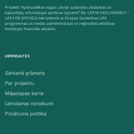
Projekts "Apdraudētas sugas Latvijā: uzlabotas zināšanas un
kapacitāte, informācijas aprite un izpratne” (Nr. LIFE19 GIE/LV/000857 –
LIFE FOR SPECIES) tiek īstenots ar Eiropas Savienības LIFE
programmas un Viedās administrācijas un reģionālās attīstības
ministrijas finansiālu atbalstu.​
HIPERSAITES
Sarkanā grāmata
Par projektu
Mājaslapas karte
Lietošanas noteikumi
Privātuma politika