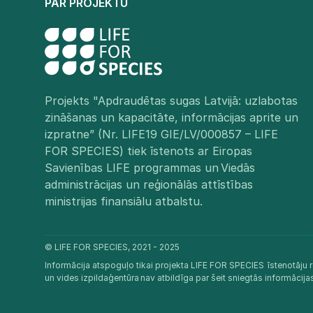
PAR PROJEKTU
Projekts "Apdraudētas sugas Latvijā: uzlabotas
zināšanas un kapacitāte, informācijas aprite un
izpratne” (Nr. LIFE19 GIE/LV/000857 – LIFE
FOR SPECIES) tiek īstenots ar Eiropas
Savienības LIFE programmas un Viedās
administrācijas un reģionālās attīstības
ministrijas finansiālu atbalstu.​
© LIFE FOR SPECIES, 2021 - 2025
Informācija atspoguļo tikai projekta LIFE FOR SPECIES īstenotāju r
un vides izpildaģentūra nav atbildīga par šeit sniegtās informācij