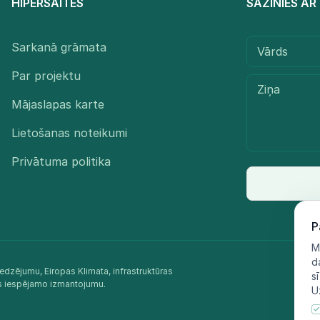
HIPERSAITES
SAZINIES A
Sarkanā grāmata
Par projektu
Mājaslapas karte
Lietošanas noteikumi
Privātuma politika
P
M
d
edzējumu, Eiropas Klimata, infrastruktūras
s
as iespējamo izmantojumu.​
U