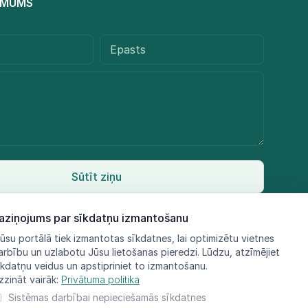
R MUMS
Sūtīt ziņu
aziņojums par sīkdatņu izmantošanu
ūsu portālā tiek izmantotas sīkdatnes, lai optimizētu vietnes
arbību un uzlabotu Jūsu lietošanas pieredzi. Lūdzu, atzīmējiet
īkdatņu veidus un apstipriniet to izmantošanu.
zzināt vairāk:
Privātuma politika
Sistēmas darbībai nepieciešamās sīkdatnes