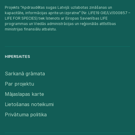
Projekts "Apdraudētas sugas Latvijā: uzlabotas zināšanas un
kapacitāte, informācijas aprite un izpratne” (Nr. LIFE19 GIE/LV/000857 –
LIFE FOR SPECIES) tiek īstenots ar Eiropas Savienības LIFE
programmas un Viedās administrācijas un reģionālās attīstības
ministrijas finansiālu atbalstu.​
HIPERSAITES
Sarkanā grāmata
Par projektu
Mājaslapas karte
Lietošanas noteikumi
Privātuma politika