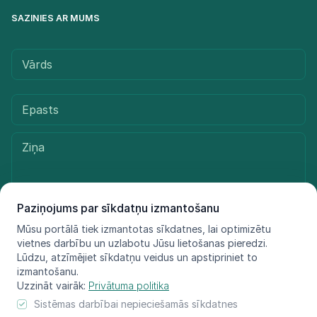
SAZINIES AR MUMS
Paziņojums par sīkdatņu izmantošanu
Mūsu portālā tiek izmantotas sīkdatnes, lai optimizētu
Sūtīt ziņu
vietnes darbību un uzlabotu Jūsu lietošanas pieredzi.
Lūdzu, atzīmējiet sīkdatņu veidus un apstipriniet to
izmantošanu.
Uzzināt vairāk:
Privātuma politika
© LIFE FOR SPECIES, 2021 - 2025
Sistēmas darbībai nepieciešamās sīkdatnes
Informācija atspoguļo tikai projekta LIFE FOR SPECIES īstenotāju