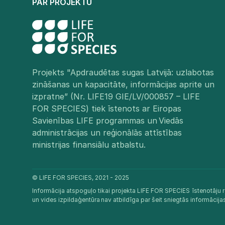
PAR PROJEKTU
Projekts "Apdraudētas sugas Latvijā: uzlabotas
zināšanas un kapacitāte, informācijas aprite un
izpratne” (Nr. LIFE19 GIE/LV/000857 – LIFE
FOR SPECIES) tiek īstenots ar Eiropas
Savienības LIFE programmas un Viedās
administrācijas un reģionālās attīstības
ministrijas finansiālu atbalstu.​
© LIFE FOR SPECIES, 2021 - 2025
Informācija atspoguļo tikai projekta LIFE FOR SPECIES īstenotāju r
un vides izpildaģentūra nav atbildīga par šeit sniegtās informācij