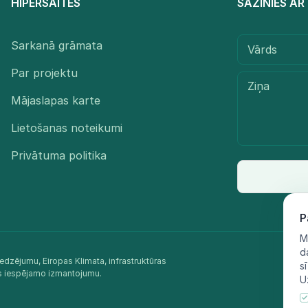
HIPERSAITES
SAZINIES A
Sarkanā grāmata
Par projektu
Mājaslapas karte
Lietošanas noteikumi
Privātuma politika
P
M
d
edzējumu, Eiropas Klimata, infrastruktūras
s
as iespējamo izmantojumu.​
U