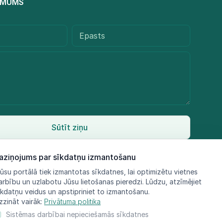
R MUMS
Sūtīt ziņu
aziņojums par sīkdatņu izmantošanu
ūsu portālā tiek izmantotas sīkdatnes, lai optimizētu vietnes
arbību un uzlabotu Jūsu lietošanas pieredzi. Lūdzu, atzīmējiet
īkdatņu veidus un apstipriniet to izmantošanu.
zzināt vairāk:
Privātuma politika
Sistēmas darbībai nepieciešamās sīkdatnes