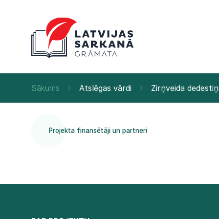
Sākums
Atslēgas vārdi
Zirņveida dedesti
Projekta finansētāji un partneri