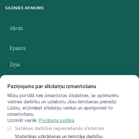
SAZINIES AR MUMS
Paziņojums par sīkdatņu izmantošanu
Mūsu portālā tiek izmantotas sīkdatnes, lai optimizētu
vietnes darbību un uzlabotu Jūsu lietošanas pieredzi.
Sūtīt ziņu
Lūdzu, atzīmējiet sīkdatņu veidus un apstipriniet to
izmantošanu.
Uzzināt vairāk:
Privātuma politika
Sistēmas darbībai nepieciešamās sīkdatnes
© LIFE FOR SPECIES, 2021 - 2025
Statistikas uzkrāšanas un lietotāja darbību
Informācija atspoguļo tikai projekta LIFE FOR SPECIES īstenotāju