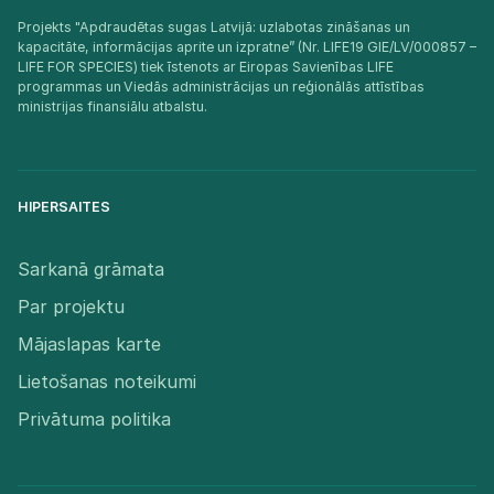
Projekts "Apdraudētas sugas Latvijā: uzlabotas zināšanas un
kapacitāte, informācijas aprite un izpratne” (Nr. LIFE19 GIE/LV/000857 –
LIFE FOR SPECIES) tiek īstenots ar Eiropas Savienības LIFE
programmas un Viedās administrācijas un reģionālās attīstības
ministrijas finansiālu atbalstu.​
HIPERSAITES
Sarkanā grāmata
Par projektu
Mājaslapas karte
Lietošanas noteikumi
Privātuma politika