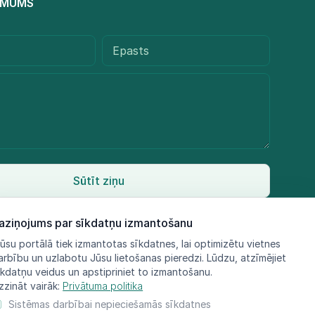
R MUMS
Sūtīt ziņu
aziņojums par sīkdatņu izmantošanu
ūsu portālā tiek izmantotas sīkdatnes, lai optimizētu vietnes
arbību un uzlabotu Jūsu lietošanas pieredzi. Lūdzu, atzīmējiet
īkdatņu veidus un apstipriniet to izmantošanu.
zzināt vairāk:
Privātuma politika
Sistēmas darbībai nepieciešamās sīkdatnes