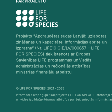
PAR PROJEKTU
Projekts "Apdraudētas sugas Latvijā: uzlabotas
zināšanas un kapacitāte, informācijas aprite un
izpratne” (Nr. LIFE19 GIE/LV/000857 – LIFE
FOR SPECIES) tiek īstenots ar Eiropas
Savienības LIFE programmas un Viedās
administrācijas un reģionālās attīstības
ministrijas finansiālu atbalstu.​
© LIFE FOR SPECIES, 2021 - 2025
Informācija atspoguļo tikai projekta LIFE FOR SPECIES īstenotāju r
un vides izpildaģentūra nav atbildīga par šeit sniegtās informācij