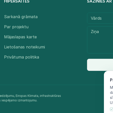
HIPERSAITES
SAZINIES A
Sarkanā grāmata
Par projektu
Mājaslapas karte
Lietošanas noteikumi
Privātuma politika
P
M
d
edzējumu, Eiropas Klimata, infrastruktūras
s
as iespējamo izmantojumu.​
U