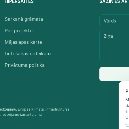
HIPERSAITES
SAZINIES A
Sarkanā grāmata
Par projektu
Mājaslapas karte
Lietošanas noteikumi
Privātuma politika
P
M
d
edzējumu, Eiropas Klimata, infrastruktūras
s
as iespējamo izmantojumu.​
U