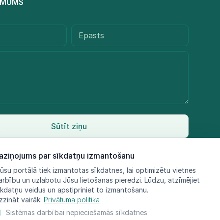
R MUMS
Sūtīt ziņu
aziņojums par sīkdatņu izmantošanu
ūsu portālā tiek izmantotas sīkdatnes, lai optimizētu vietnes
arbību un uzlabotu Jūsu lietošanas pieredzi. Lūdzu, atzīmējiet
īkdatņu veidus un apstipriniet to izmantošanu.
zzināt vairāk:
Privātuma politika
Sistēmas darbībai nepieciešamās sīkdatnes