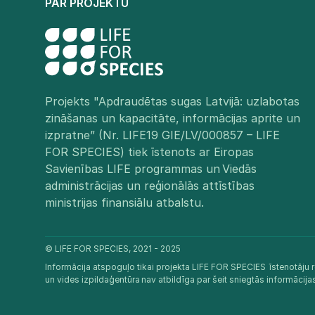
PAR PROJEKTU
Projekts "Apdraudētas sugas Latvijā: uzlabotas
zināšanas un kapacitāte, informācijas aprite un
izpratne” (Nr. LIFE19 GIE/LV/000857 – LIFE
FOR SPECIES) tiek īstenots ar Eiropas
Savienības LIFE programmas un Viedās
administrācijas un reģionālās attīstības
ministrijas finansiālu atbalstu.​
© LIFE FOR SPECIES, 2021 - 2025
Informācija atspoguļo tikai projekta LIFE FOR SPECIES īstenotāju r
un vides izpildaģentūra nav atbildīga par šeit sniegtās informācij