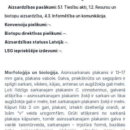
Aizsardzības pasākumi:
5.1. Tiesību akti
,
1.2.
Resursu
un
biotopu aizsardzība,
4.3.
Informētība
un
komunikācija
.
Konvenciju pielikumi:
–.
Biotopu direktīvas pielikumi:
–.
Aizsardzības statuss Latvijā:
–.
LSG
iepriekšējie izdevumi:
–.
Morfoloģija un bioloģija.
Asinssarkanais plakanis ir 13–17
mm gara, plakana vabole. Galva, priekškrūtis un segspārni ir
spilgti sarkani, vēders, kājas, antenas un augšžokļa gali melni.
Ļoti līdzīgs sarkanajam plakanim
C. cinnaberinus
, galvenā
atšķirība –
asins
sarkanajam plakanim žokļi
ir sarkani
un
tikai
augšžokļa gali ir melni, bet
sarkanajam
plakanim žokļi ir melni.
Kāpuri līdz 2
cm
gari, plakani, izteikti dzeltenīgi oranži,
ar
īsām “v” veida urogomfām. Grūti
atšķirami
no sarkanā
plakaņa kāpuriem,
tomēr
asinssarkanajam plakanim galva ir
vairāk
taisntūrveida, sarkanajam – trijstūra
formā,
bazālais