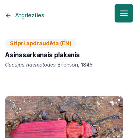
Atgriezties
Stipri apdraudēta (EN)
Asinssarkanais plakanis
Cucujus haematodes
Erichson, 1845