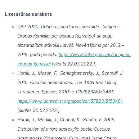
Literatūras saraksts
DAP 2020. Dabas aizsardzības pārvalde. Ziņojums
Eiropas Komisijai par biotopu (dzīvotņu) un sugu
aizsardzības stāvokli Latvijā. Novērtējums par 2013.–
2018. gada periodu.
https://www.daba.gov.lv/lv/zinojumi-
eiropas-komisijai
[skatīts 22.03.2022.].
Horák, J., Mason, F., Schlaghamersky, J., Schmidl, J.
2010. Cucujus haematodes. The IUCN Red List of
Threatened Species 2010: e.T157823A5153481.
https://www.iucnredlist.org/species/157823/5153481
[skatīts 30.07.2022.].
Horák, J., Mertlik, J., Chobot, K., Kubáň, V. 2009.
Distribution of a rare saproxylic beetle Cucujus
haematodes (Coleoptera: Cucujidae) in the Czech