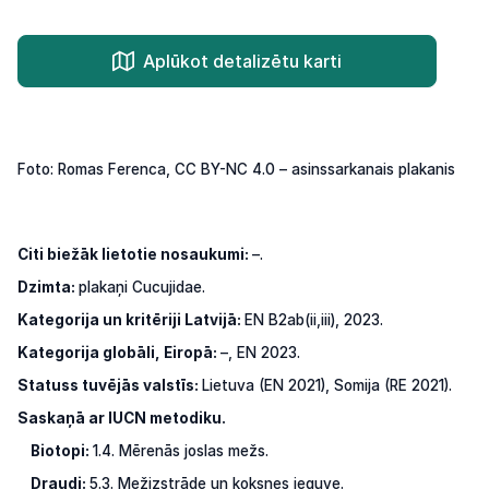
Aplūkot detalizētu karti
Foto: Romas Ferenca, CC BY-NC 4.0 – asinssarkanais plakanis
Citi biežāk lietotie nosaukumi:
–.
Dzimta:
plakaņi Cucujidae.
Kategorija un kritēriji Latvijā:
EN B2ab(ii,iii), 2023.
Kategorija globāli, Eiropā:
–, EN 2023.
Statuss tuvējās valstīs:
Lietuva
(EN
2021),
Somija
(RE
2021).
Saskaņā
ar
IUCN
metodiku.
Biotopi:
1.4.
Mērenās
joslas
mežs.
Draudi:
5.3. Mežizstrāde un koksnes ieguve.