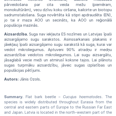
pārveidošana par cita veida mežu
(piemēram,
monokultūrām), vecu dzīvu koku
ciršana,
kailcirte un biotopu
sadrumstalošana. Suga novērtēta kā stipri apdraudēta (EN),
jo tai ir maza AOO un secināts, ka AOO un reģionālā
populācija mazinās.
Aizsardzība.
Suga
nav
iekļauta ES
nozīmes
un Latvijas īpaši
aizsargājamo sugu
sarakstos.
Asinssarkanais plakanis ir
jāiekļauj
īpaši
aizsargājamo sugu sarakstā kā suga, kurai
var
veidot mikroliegumus. Aptuveni 90%
atradņu
ir
medņu
aizsardzībai
veidotos
mikroliegumos.
Lai sugu aizsargātu,
jāsaglabā vecie
meži
un atmirusī koksne tajos. Lai plānotu
sugas turpmāku aizsardzību, jāveic sugas
izplatības
un
populācijas
pētījumi.
Autors:
Jānis Ozols.
Summary.
Flat bark beetle –
Cucujus haematodes
. The
species is widely distributed throughout Eurasia from the
central and eastern parts of Europe to the Russian Far East
and Japan. Latvia is located in the north-western part of the