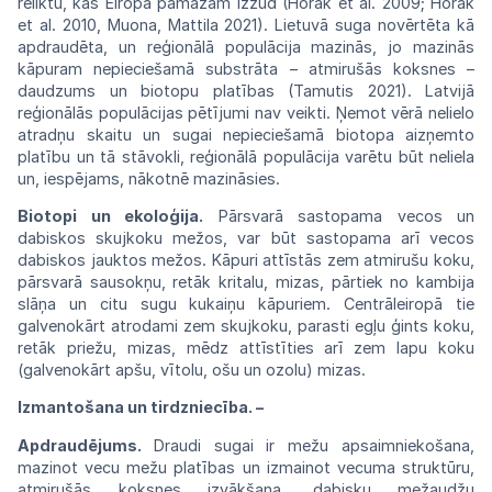
reliktu, kas
Eiropā
pamazām izzūd (Horák et al. 2009;
Horák
et al. 2010, Muona, Mattila 2021).
Lietuvā
suga novērtēta kā
apdraudēta, un
reģionālā
populācija mazinās, jo mazinās
kāpuram
nepieciešamā substrāta – atmirušās koksnes
–
daudzums un biotopu platības
(Tamutis 2021).
Latvijā
reģionālās populācijas pētījumi
nav
veikti. Ņemot vērā nelielo
atradņu skaitu
un
sugai nepieciešamā biotopa aizņemto
platību
un tā stāvokli, reģionālā populācija varētu būt neliela
un, iespējams, nākotnē
mazināsies.
Biotopi un ekoloģija.
Pārsvarā sastopama vecos un
dabiskos skujkoku mežos, var būt
sastopama arī vecos
dabiskos jauktos
mežos.
Kāpuri attīstās zem atmirušu koku,
pārsvarā
sausokņu, retāk kritalu, mizas, pārtiek
no
kambija
slāņa un citu sugu kukaiņu
kāpuriem.
Centrāleiropā tie
galvenokārt atrodami
zem
skujkoku,
parasti
egļu
ģints
koku,
retāk
priežu,
mizas,
mēdz
attīstīties
arī
zem
lapu
koku
(galvenokārt
apšu,
vītolu,
ošu
un
ozolu)
mizas.
Izmantošana un tirdzniecība.
–
Apdraudējums.
Draudi sugai ir mežu
ap
saimniekošana,
mazinot vecu mežu
platības
un izmainot vecuma struktūru,
atmirušās
koksnes izvākšana, dabisku
mežaudžu