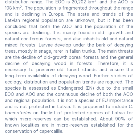
2
distribution range. The EOO is 20,202 km
, and the AOO is
2
108 km
. The population is fragmented throughout the range
and is declining in Europe. The state and trends of the
Latvian regional population are unknown, but it has been
concluded that both the AOO and the population of the
species are declining. It is mainly found in old- growth and
natural coniferous forests, and also inhabits old and natural
mixed forests. Larvae develop under the bark of decaying
trees, mostly in snags, rarer in fallen trunks. The main threats
are the decline of old-growth boreal forests and the general
decline of decaying wood in forests. Therefore, it is
necessary to preserve old forest stands and ensure the
long-term availability of decaying wood. Further studies of
ecology, distribution and population trends are required. The
species is assessed as Endangered (EN) due to the small
EOO and AOO and the continuous decline of both the AOO
and regional population. It is not a species of EU importance
and is not protected in Latvia. It is proposed to include
C.
haematodes
on the list of protected species of Latvia for
which micro-reserves can be established. About 90% of
known localities are in micro-reserves established for the
conservation of capercaillie.