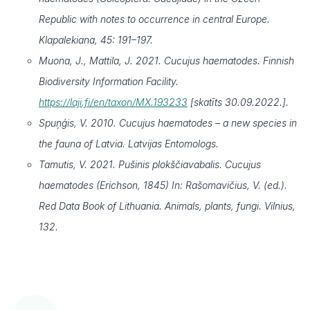
Republic with notes to occurrence in central Europe.
Klapalekiana, 45: 191–197.
Muona, J., Mattila, J. 2021. Cucujus haematodes. Finnish
Biodiversity Information Facility.
https://laji.fi/en/taxon/MX.193233
[skatīts 30.09.2022.].
Spuņģis, V. 2010. Cucujus haematodes – a new species in
the fauna of Latvia. Latvijas Entomologs.
Tamutis, V. 2021. Pušinis plokščiavabalis. Cucujus
haematodes (Erichson, 1845) In: Rašomavičius, V. (ed.).
Red Data Book of Lithuania. Animals, plants, fungi. Vilnius,
132.