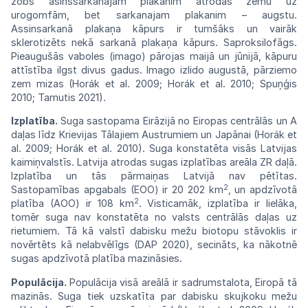
zobs asinssarkanajam
plakanim
atrodas zemu uz
urogomfām, bet
sarkanajam
plakanim – augstu.
Assinsarkanā
plakaņa
kāpurs ir tumšāks un vairāk
sklerotizēts
nekā
sarkanā plakaņa kāpurs.
Saproksilofāgs.
Pieaugušās vaboles (imago) pārojas
maijā
un
jūnijā, kāpuru
attīstība ilgst
divus
gadus. Imago izlido augustā, pārziemo
zem
mizas (Horák et al. 2009; Horák et al.
2010;
Spuņģis
2010;
Tamutis
2021).
Izplatība.
Suga
sastopama
Eirāzijā
no
Eiropas
centrālās un A
daļas līdz Krievijas
Tālajiem
Austrumiem un Japānai (Horák et
al.
2009;
Horák et al. 2010). Suga konstatēta
visās
Latvijas
kaimiņvalstīs. Latvija atrodas
sugas
izplatības areāla ZR daļā.
Izplatība un
tās
pārmaiņas Latvijā
nav
pētītas.
2
Sastopamības
apgabals (EOO) ir 20 202 km
, un apdzīvotā
2
platība (AOO) ir 108 km
. Visticamāk, izplatība ir lielāka,
tomēr suga nav konstatēta no valsts centrālās daļas uz
rietumiem. Tā kā valstī dabisku mežu biotopu stāvoklis ir
novērtēts kā
nelabvēlīgs (DAP 2020), secināts, ka nākotnē
sugas apdzīvotā platība mazināsies.
Populācija.
Populācija visā areālā ir
sadrum
stalota, Eiropā tā
mazinās. Suga tiek uzskatīta par dabisku skujkoku mežu