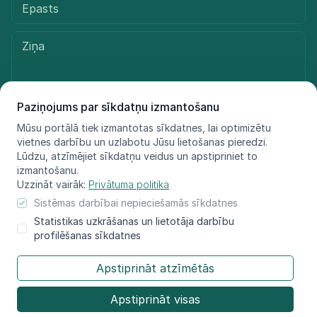
Paziņojums par sīkdatņu izmantošanu
Mūsu portālā tiek izmantotas sīkdatnes, lai optimizētu
Sūtīt ziņu
vietnes darbību un uzlabotu Jūsu lietošanas pieredzi.
Lūdzu, atzīmējiet sīkdatņu veidus un apstipriniet to
izmantošanu.
Uzzināt vairāk:
Privātuma politika
© LIFE FOR SPECIES, 2021 - 2025
Sistēmas darbībai nepieciešamās sīkdatnes
Informācija atspoguļo tikai projekta LIFE FOR SPECIES īstenotāju
Statistikas uzkrāšanas un lietotāja darbību
redzējumu, Eiropas Klimata, infrastruktūras
profilēšanas sīkdatnes
un vides izpildaģentūra nav atbildīga par šeit sniegtās informācijas
iespējamo izmantojumu.​
Apstiprināt atzīmētās
Apstiprināt visas