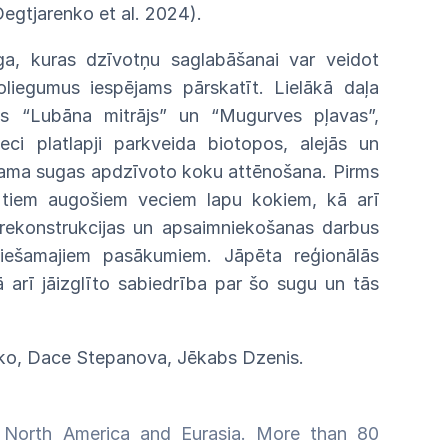
Degtjarenko et al.
2024).
ga, kuras dzīvotņu saglabāšanai var
veidot
o
liegumus iespējams pārskatīt. Lielākā
daļa
mos
“Lubāna mitrājs” un “Mugurves
pļavas”,
veci
platlapji parkveida biotopos, alejās un
šama
sugas
apdzīvoto koku attēnošana. Pirms
r tiem
augošiem
veciem lapu kokiem, kā arī
rekonstrukcijas
un
apsaimniekošanas darbus
ciešamajiem
pasākumiem.
Jāpēta reģionālās
 arī jāizglīto
sabiedrība
par šo sugu un tās
nko, Dace Stepanova, Jēkabs Dzenis.
 North America and Eurasia. More than 80