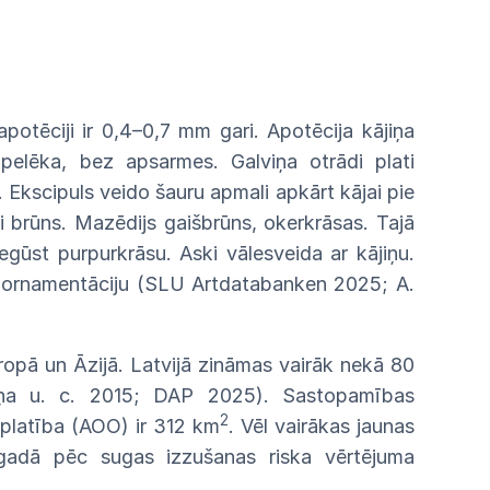
apotēciji
ir
0,4–0,7
mm
gari.
Apotēcija
kājiņa
z
pelēka, bez apsarmes. Galviņa otrādi
plati
.
Ekscipuls
veido
šauru
apmali
apkārt
kājai
pie
gi
brūns. Mazēdijs gaišbrūns, okerkrāsas.
Tajā
iegūst
purpurkrāsu.
Aski
vālesveida
ar
kājiņu.
u
ornamentāciju (SLU Artdatabanken
2025;
A.
ropā un Āzijā. Latvijā zināmas vairāk
nekā
80
iņa
u. c. 2015;
DAP
2025). Sastopamības
2
platība (AOO)
ir 312 km
.
Vēl
vairākas jaunas
 gadā
pēc
sugas izzušanas riska vērtējuma