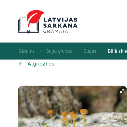
Sākums
Sugu grupas
Sugas
Bālā skl
Atgriezties