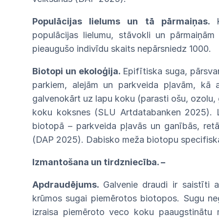
Populācijas lielums un tā
pārmaiņas.
populācijas lielumu, stāvokli un
pārmaiņā
pieaugušo
indivīdu
skaits
nepārsniedz
1000.
Biotopi
un
ekoloģija.
Epifītiska
suga,
pārsva
parkiem, alejām un parkveida pļavām,
kā
galvenokārt
uz
lapu
koku
(parasti
ošu,
ozolu,
koku koksnes (SLU Artdatabanken
2025).
biotopā – parkveida
pļavās
un ganībās, retā
(DAP
2025). Dabisko meža biotopu specifis
Izmantošana un tirdzniecība. –
Apdraudējums.
Galvenie draudi ir
saistīti
a
krūmos sugai piemērotos biotopos.
Sugu
ne
izraisa piemēroto veco koku
paaugstinātu