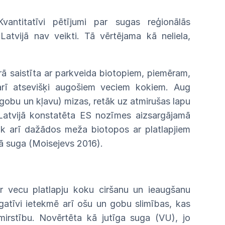
Kvantitatīvi pētījumi par sugas
reģionālās
m
Latvijā
nav
veikti.
Tā
vērtējama kā
neliela,
rā
saistīta
ar
parkveida
biotopiem,
piemēram,
arī atsevišķi augošiem veciem kokiem.
Aug
gobu
un
kļavu)
mizas,
retāk
uz
atmirušas
lapu
Latvijā konstatēta ES nozīmes
aizsargājamā
k arī
dažādos
meža
biotopos
ar
platlapjiem
kā
suga
(Moisejevs
2016).
r vecu platlapju koku ciršanu un
ieaugšanu
gatīvi ietekmē arī ošu un gobu
slimības,
kas
mirstību. Novērtēta kā jutīga suga (VU), jo