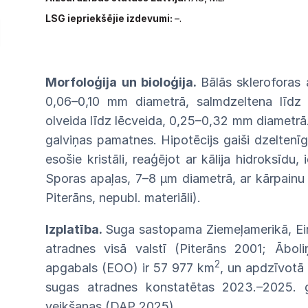
LSG
iepriekšējie izdevumi:
–.
Morfoloģija un bioloģija.
Bālās
skleroforas
0,06–0,10 mm diametrā, salmdzeltena
līd
olveida līdz lēcveida, 0,25–0,32 mm
diametrā
galviņas
pamatnes.
Hipotēcijs
gaiši
dzeltenī
esošie kristāli, reaģējot ar kālija
hidroksīdu,
Sporas apaļas, 7–8 µm diametrā, ar
kārpain
Piterāns, nepubl. materiāli).
Izplatība.
Suga sastopama
Ziemeļamerikā,
Ei
atradnes visā valstī (Piterāns 2001;
Ābol
2
apgabals
(EOO) ir 57 977 km
, un apdzīvotā
sugas
atradnes konstatētas 2023.–2025.
veikšanas
(DAP
2025).