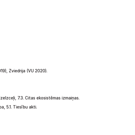
19),
Zviedrija
(VU
2020).
zelzceļi,
7.3.
Citas
ekosistēmas
izmaiņas.
ba,
5.1.
Tiesību akti.