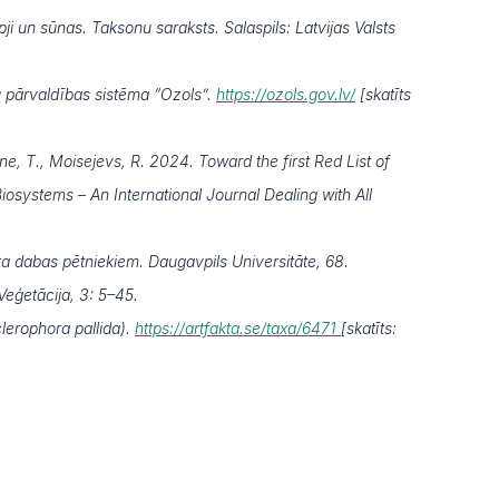
pji un sūnas. Taksonu saraksts. Salaspils: Latvijas Valsts
 pārvaldības sistēma “Ozols”.
https://ozols.gov.lv/
[skatīts
ne, T., Moisejevs, R. 2024. Toward the first Red List of
Biosystems – An International Journal Dealing with All
a dabas pētniekiem. Daugavpils Universitāte, 68.
Veģetācija, 3: 5–45.
lerophora pallida).
https://artfakta.se/taxa/6471
[skatīts: