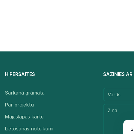
HIPERSAITES
SAZINIES A
Sarkanā grāmata
Par projektu
Mājaslapas karte
Lietošanas noteikumi
P