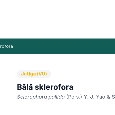
erofora
Jutīga (VU)
Bālā sklerofora
Sclerophora pallida
(Pers.) Y. J. Yao & 