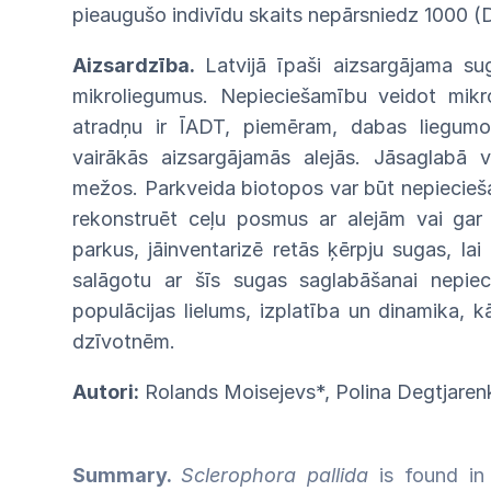
pieaugušo indivīdu skaits nepārsniedz
1000
(
Aizsardzība.
Latvijā
īpaši
aizsargājama
su
mikroliegumus.
Nepieciešamību
veidot
mikr
atradņu ir
ĪADT,
piemēram, dabas
liegu
vairākās aizsargājamās alejās. Jāsaglabā
mežos.
Parkveida
biotopos
var
būt
nepiecie
rekonstruēt
ceļu posmus ar alejām vai ga
parkus,
jāinventa
rizē
retās
ķērpju
sugas,
lai
salāgotu ar šīs
sugas
saglabāšanai nepie
populācijas lielums,
izpla
tība un dinamika, kā
dzīvotnēm.
Autori:
Rolands Moisejevs*,
Polina Degtjare
Summary.
Sclerophora pallida
is found in