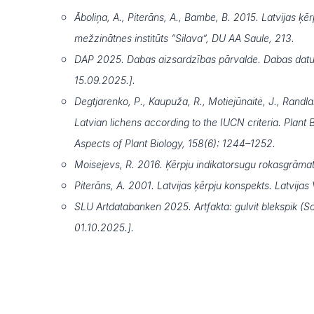
Āboliņa, A., Piterāns, A., Bambe, B. 2015. Latvijas ķēr
mežzinātnes institūts “Silava”, DU AA Saule, 213.
DAP 2025. Dabas aizsardzības pārvalde. Dabas datu
15.09.2025.].
Degtjarenko, P., Kaupuža, R., Motiejūnaitė, J., Randla
Latvian lichens according to the IUCN criteria. Plant 
Aspects of Plant Biology, 158(6): 1244–1252.
Moisejevs, R. 2016. Ķērpju indikatorsugu rokasgrāmat
Piterāns, A. 2001. Latvijas ķērpju konspekts. Latvijas 
SLU Artdatabanken 2025. Artfakta: gulvit blekspik (Sc
01.10.2025.].