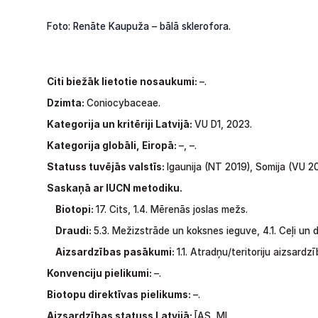
Foto: Renāte Kaupuža – bālā sklerofora.
Citi biežāk lietotie nosaukumi:
–.
Dzimta:
Coniocybaceae.
Kategorija un kritēriji Latvijā:
VU D1, 2023.
Kategorija globāli, Eiropā:
–, –.
Statuss
tuvējās
valstīs:
Igaunija
(NT
2019),
Somija
(VU
20
Saskaņā ar IUCN metodiku.
Biotopi:
17. Cits, 1.4. Mērenās joslas mežs.
Draudi:
5.3.
Mežizstrāde
un
koksnes
ieguve,
4.1.
Ceļi
un
d
Aizsardzības pasākumi:
1.1.
Atradņu/teritoriju
aizsardzī
Konvenciju pielikumi:
–.
Biotopu direktīvas pielikums:
–.
Aizsardzības statuss Latvijā:
ĪAS,
ML.