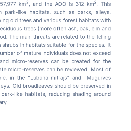
2
2
 57,977 km
, and the AOO is 312 km
. This
 park-like habitats, such as parks, alleys,
g old trees and various forest habitats with
deciduous trees (more often ash, oak, elm and
. The main threats are related to the felling
shrubs in habitats suitable for the species. It
number of mature individuals does not exceed
 and micro-reserves can be created for the
eate micro-reserves can be reviewed. Most of
ple, in the “Lubāna mitrājs” and “Mugurves
leys. Old broadleaves should be preserved in
e park-like habitats, reducing shading around
ary.