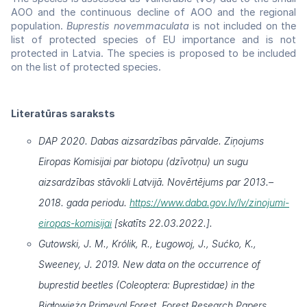
AOO and the continuous decline of AOO and the regional
population.
Buprestis novemmaculata
is not included on the
list of protected species of EU importance and is not
protected in Latvia. The species is proposed to be included
on the list of protected species.
Literatūras saraksts
DAP 2020. Dabas aizsardzības pārvalde. Ziņojums
Eiropas Komisijai par biotopu (dzīvotņu) un sugu
aizsardzības stāvokli Latvijā. Novērtējums par 2013.–
2018. gada periodu.
https://www.daba.gov.lv/lv/zinojumi-
eiropas-komisijai
[skatīts 22.03.2022.].
Gutowski, J. M., Królik, R., Ługowoj, J., Sućko, K.,
Sweeney, J. 2019. New data on the occurrence of
buprestid beetles (Coleoptera: Buprestidae) in the
Białowieża Primeval Forest. Forest Research Papers,