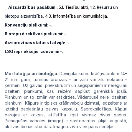
Aizsardzības pasākumi:
5.1. Tiesību akti
,
1.2.
Resursu
un
biotopu aizsardzība,
4.3.
Informētība
un
komunikācija
.
Konvenciju pielikumi:
–.
Biotopu direktīvas pielikumi:
–.
Aizsardzības statuss Latvijā:
–.
LSG
iepriekšējie izdevumi:
–.
Morfoloģija un bioloģija.
Deviņplankumu
krāšņvabole ir 14–
21 mm gara,
tumšas
bronzas – ar zaļu vai zilu nokrāsu –
ķermeni.
Uz galvas, priekškrūtīm un segspārniem
ir
neregulāri
dzelteni plankumi, kas
reizēm
saplūst gareniskā joslā.
Plankumi un to
izmēri
var atšķirties.
Vēderpusē
nelieli
dzelteni
plankumi. Kāpurs ir tipisks
krāšņvaboļu
dzimtai, iedzeltens ar
izteikti
paplatinātu
galvas
kapsulu.
Saproksilofāgs.
Kāpuri
barojas
ar koksni, attīstība ilgst vismaz divus
gadus.
Pieaugušas vaboles (imago) ir
sastopamas
jūlijā, augustā,
aktīvas dienas stundās.
Imago
dzīvo vien pāris
nedēļas.