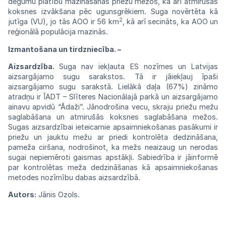
degumu platību mazināšanās priežu mežos,
kā
arī atmirušās
koksnes
izvākšana
pēc
ugunsgrē
kiem.
Suga
novērtēta
kā
2
jutīga
(VU),
jo
tās
AOO
ir
56
km
,
kā
arī
secināts,
ka
AOO
un
reģionālā
populācija
mazinās.
Izmantošana un tirdzniecība.
–
Aizsardzība.
Suga
nav
iekļauta
ES
nozīmes
un
Latvijas
aizsargājamo
sugu
sarakstos.
Tā
ir
jāiekļauj īpaši
aizsargājamo
sugu
sarakstā.
Lielākā
daļa
(67%) zināmo
atradņu
ir
ĪADT
–
Slīteres Nacionālajā parkā
un
aizsargājamo
ainavu
apvidū
“Ādaži”.
Jānodrošina vecu,
skraju
priežu
mežu
saglabāšana
un
atmirušās
koksnes
saglabāšana mežos.
Sugas aizsardzībai
ieteica
mie
apsaimniekošanas
pasākumi
ir
priežu un jauktu
mežu
ar
priedi
kontrolēta
dedzināšana,
pameža ciršana, nodrošinot,
ka
mežs
neaizaug
un
nerodas
sugai nepiemēroti gaismas apstākļi. Sabiedrība
ir
jāinformē
par
kontrolētas
meža dedzināšanas
kā
apsaimniekošanas
metodes
nozīmību dabas
aizsardzībā.
Autors:
Jānis Ozols.