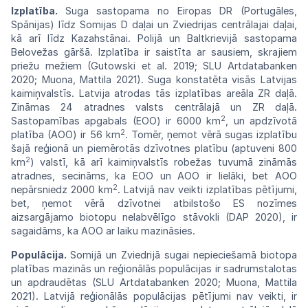
Izplatība.
Suga sastopama no Eiropas
DR
(Portugāles,
Spānijas) līdz Somijas D
daļai
un Zviedrijas centrālajai daļai,
kā arī
līdz
Kazahstānai. Polijā un Baltkrievijā
sastopama
Belovežas gāršā. Izplatība ir saistīta
ar
sausiem, skrajiem
priežu mežiem
(Gutowski
et al. 2019; SLU Artdatabanken
2020;
Muona,
Mattila 2021). Suga konstatēta visās
Latvijas
kaimiņvalstīs. Latvija atrodas tās
izplatības
areāla
ZR daļā.
Zināmas 24
atradnes
valsts centrālajā un ZR daļā.
2
Sastopamības
apgabals (EOO) ir 6000 km
, un
apdzīvotā
2
platība
(AOO)
ir 56 km
.
Tomēr,
ņemot
vērā
sugas izplatību
šajā reģionā un
piemērotās
dzīvotnes platību (aptuveni 800
2
km
)
valstī,
kā arī kaimiņvalstīs robežas tuvumā
zināmās
atradnes,
secināms,
ka
EOO
un
AOO
ir
lielāki,
bet
AOO
2
nepārsniedz 2000 km
. Latvijā
nav
veikti izplatības pētījumi,
bet, ņemot
vērā
dzīvotnei atbilstošo ES nozīmes
aizsargājamo
biotopu nelabvēlīgo stāvokli
(DAP
2020),
ir
sagaidāms, ka
AOO
ar laiku
mazināsies.
Populācija.
Somijā un Zviedrijā
sugai
nepieciešamā biotopa
platības mazinās
un
reģionālās populācijas ir sadrumstalotas
un apdraudētas (SLU Artdatabanken
2020;
Muona, Mattila
2021). Latvijā
reģionālās
populācijas pētījumi
nav
veikti, ir