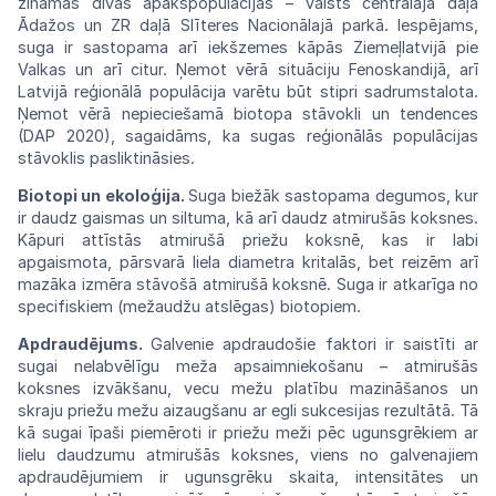
zināmas
divas apakšpopulācijas – valsts centrālajā
daļā
Ādažos
un
ZR
daļā
Slīteres
Nacionālajā
parkā.
Iespējams,
suga ir sastopama arī
iekšzemes
kāpās Ziemeļlatvijā pie
Valkas
un arī
citur.
Ņemot vērā situāciju Fenoskandijā,
arī
Latvijā reģionālā populācija varētu būt
stipri
sadrumstalota.
Ņemot vērā
nepieciešamā
biotopa stāvokli un tendences
(DAP
2020),
sagaidāms, ka sugas reģionālās
populācijas
stāvoklis
pasliktināsies.
Biotopi
un
ekoloģija.
Suga
biežāk
sastopama
degumos, kur
ir daudz gaismas un siltuma, kā arī daudz atmirušās koksnes.
Kāpuri
attīstās
atmirušā
priežu
koksnē,
kas
ir
labi
apgaismota,
pārsvarā liela diametra kritalās, bet
reizēm
arī
mazāka izmēra stāvošā atmirušā
koksnē.
Suga ir atkarīga no
specifiskiem
(mežaudžu
atslēgas)
biotopiem.
Apdraudējums.
Galvenie apdraudošie
faktori
ir
saistīti
ar
sugai nelabvēlīgu
meža
apsaim
niekošanu
–
atmirušās
koksnes
izvākšanu,
vecu
mežu
platību mazināšanos
un
skraju priežu
mežu
aizaugšanu
ar
egli
sukcesijas rezultātā.
Tā
kā
sugai īpaši piemēroti
ir
priežu
meži
pēc ugunsgrēkiem
ar
lielu daudzumu atmirušās
koksnes,
viens
no
galvenajiem
apdraudējumiem
ir
ugunsgrēku skaita, intensitātes
un