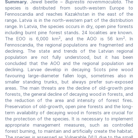
Summary.
Jewel beetle –
Buprestis novemmaculata
. The
species is distributed from south-western Europe to
Fennoscandia and reaches Kazakhstan in the east of the
range. Latvia is in the north-western part of the distribution
range. In Latvia, the species occurs in dry, open pine forests
including burnt pine forest stands. 24 localities are known.
2
2
The EOO is 6,000 km
, and the AOO is 56 km
. In
Fennoscandia, the regional populations are fragmented and
declining. The state and trends of the Latvian regional
population are not fully understood, but it has been
concluded that the AOO and the regional population are
declining. Larvae develop in decaying Scots pine wood
favouring large-diameter fallen logs, sometimes also in
smaller standing trunks, but always prefer sun-exposed
areas. The main threats are the decline of old-growth pine
forests, the general decline of decaying wood in forests, and
the reduction of the area and intensity of forest fires.
Preservation of old-growth, open pine forests and the long-
term availability of decaying wood in forests are crucial for
the protection of the species. It is necessary to implement
appropriate management measures, such as controlled
forest burning, to maintain and artificially create the habitat.
The species is assessed as Vulnerable (VU) due to the small