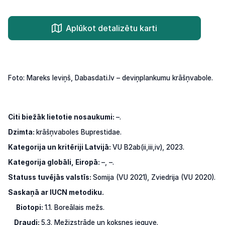
Aplūkot detalizētu karti
Foto: Mareks Ieviņš, Dabasdati.lv – deviņplankumu krāšņvabole.
Citi biežāk lietotie nosaukumi:
–.
Dzimta:
krāšņvaboles Buprestidae.
Kategorija un kritēriji Latvijā:
VU B2ab(ii,iii,iv), 2023.
Kategorija globāli, Eiropā:
–, –.
Statuss tuvējās valstīs:
Somija
(VU
2021), Zviedrija
(VU
2020).
Saskaņā
ar
IUCN
metodiku.
Biotopi:
1.1.
Boreālais mežs.
Draudi:
5.3. Mežizstrāde un koksnes ieguve.