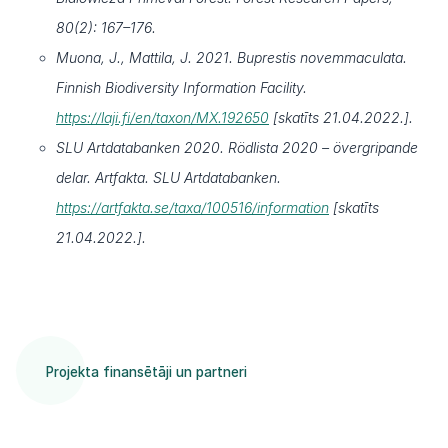
80(2): 167–176.
Muona, J., Mattila, J. 2021. Buprestis novemmaculata.
Finnish Biodiversity Information Facility.
https://laji.fi/en/taxon/MX.192650
[skatīts 21.04.2022.].
SLU Artdatabanken 2020. Rödlista 2020 – övergripande
delar. Artfakta. SLU Artdatabanken.
https://artfakta.se/taxa/100516/information
[skatīts
21.04.2022.].
Projekta finansētāji un partneri