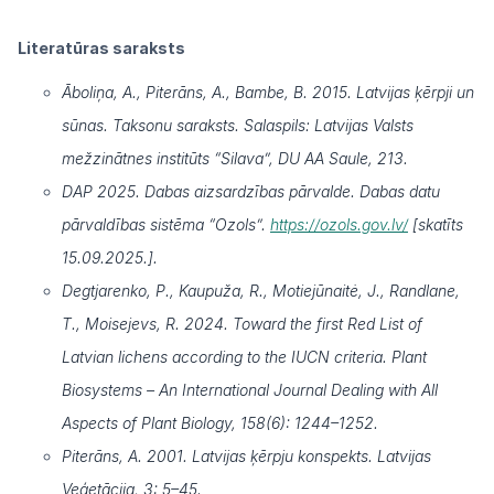
Literatūras saraksts
Āboliņa, A., Piterāns, A., Bambe, B. 2015. Latvijas ķērpji un
sūnas. Taksonu saraksts. Salaspils: Latvijas Valsts
mežzinātnes institūts “Silava”, DU AA Saule, 213.
DAP 2025. Dabas aizsardzības pārvalde. Dabas datu
pārvaldības sistēma “Ozols”.
https://ozols.gov.lv/
[skatīts
15.09.2025.].
Degtjarenko, P., Kaupuža, R., Motiejūnaitė, J., Randlane,
T., Moisejevs, R. 2024. Toward the first Red List of
Latvian lichens according to the IUCN criteria. Plant
Biosystems – An International Journal Dealing with All
Aspects of Plant Biology, 158(6): 1244–1252.
Piterāns, A. 2001. Latvijas ķērpju konspekts. Latvijas
Veģetācija, 3: 5–45.