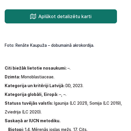
Aplūkot detalizētu karti
Foto: Renāte Kaupuža – dobumainā akrokordija.
Citi biežāk lietotie nosaukumi:
–.
Dzimta:
Monoblastiaceae.
Kategorija un kritēriji Latvijā:
DD, 2023.
Kategorija globāli, Eiropā:
–, –.
Statuss
tuvējās
valstīs:
Igaunija
(LC
2021),
Somija
(LC
2019),
Zviedrija
(LC
2020).
Saskaņā ar IUCN metodiku.
Biotopi:
1.4. Mērenās joslas mežs, 17. Cits.