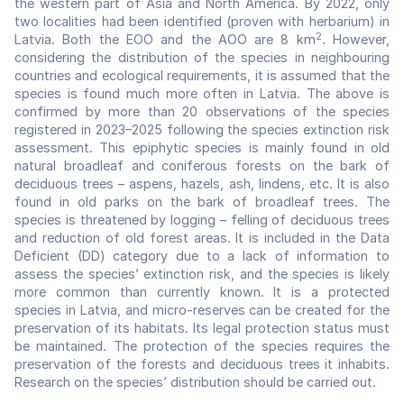
the western part of Asia and North America. By 2022, only
two localities had been identified (proven with herbarium) in
2
Latvia. Both the EOO and the AOO are 8 km
. However,
considering the distribution of the species in neighbouring
countries and ecological requirements, it is assumed that the
species is found much more often in Latvia. The above is
confirmed by more than 20 observations of the species
registered in 2023–2025 following the species extinction risk
assessment. This epiphytic species is mainly found in old
natural broadleaf and coniferous forests on the bark of
deciduous trees – aspens, hazels, ash, lindens, etc. It is also
found in old parks on the bark of broadleaf trees. The
species is threatened by logging – felling of deciduous trees
and reduction of old forest areas. It is included in the Data
Deficient (DD) category due to a lack of information to
assess the species’ extinction risk, and the species is likely
more common than currently known. It is a protected
species in Latvia, and micro-reserves can be created for the
preservation of its habitats. Its legal protection status must
be maintained. The protection of the species requires the
preservation of the forests and deciduous trees it inhabits.
Research on the species’ distribution should be carried out.