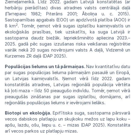
Ziemeļamerikā. Līdz 2022. gadam
Latvijā
konstatētas (ar
herbāriju pierādītas)
divas
atradnes valsts centrālajā daļā
(Питеранс
1982; Piterāns 2001; Āboliņa u. c.
2015).
Sastopamības apgabals (EOO) un
apdzīvotā
platība
(AOO)
ir
2
8 km
.
Tomēr,
ņemot
vērā
sugas izplatību kaimiņvalstīs un
ekoloģiskās
prasības, tiek uzskatīts, ka suga Latvijā
ir
sastopama daudz biežāk.
Iepriekšminēto
apliecina 2023.–
2025. gadā pēc sugas
izzuša
nas riska veikšanas reģistrētie
vairāk
nekā
20 sugas novērojumi valsts A daļā, Vidzemē un
Kurzemes
ZR
daļā
(DAP
2025).
Populācijas
lielums un tā
pārmaiņas.
Nav
kvantitatīvu datu
par sugas populācijas lieluma pārmaiņām pasaulē un
Eiropā,
un Latvijas kaimiņvalstīs. Ņemot vērā
līdz
2022. gadam
konstatētās atradnes,
Latvijas
reģionālā populācija vērtēta
kā ļoti maza
–
līdz 50 pieaugušo indivīdu.
Tomēr,
ņemot
vērā
pieaugušās zināšanas par sugas
izplatību,
domājams, arī
reģionālās populācijas
lielums
ir ievērojami
lielāks.
Biotopi un ekoloģija.
Epifītiska
suga,
sastopama pārsvarā
vecos dabiskos
platlapju
un
skujkoku
mežos
uz
lapu
koku
–
apšu,
lazdu, ošu,
liepu
u.
c.
–
mizas
(DAP
2025).
Konstatēta
arī
vecos
parkos
uz
platlapju
mizas.