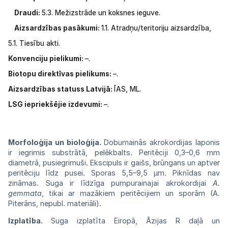
Draudi:
5.3. Mežizstrāde un koksnes ieguve.
Aizsardzības pasākumi:
1.1.
Atradņu/teritoriju
aizsardzība,
5.1.
Tiesību akti.
Konvenciju pielikumi:
–.
Biotopu direktīvas pielikums:
–.
Aizsardzības statuss Latvijā:
ĪAS,
ML.
LSG
iepriekšējie izdevumi:
–.
Morfoloģija un bioloģija.
Dobumainās
akrokordijas laponis
ir iegrimis
substrātā,
pelēkbalts. Peritēciji 0,3–0,6 mm
diametrā,
pusiegrimuši. Ekscipuls ir gaišs,
brūngans
un aptver
peritēciju līdz pusei. Sporas
5,5–
9,5 µm. Piknīdas
nav
zināmas. Suga ir
līdzīga
pumpurainajai akrokordijai
A.
gemmata
,
tikai ar mazākiem peritēcijiem un
sporām
(A.
Piterāns, nepubl.
materiāli).
Izplatība.
Suga izplatīta Eiropā, Āzijas R
daļā
un