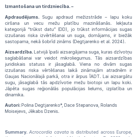
Izmantošana un tirdzniecība. –
Apdraudējums.
Sugu apdraud mežizstrāde
–
lapu koku
ciršana un vecu mežu
platību
mazināšanās. Iekļauta
kategorijā
“trūkst
datu” (DD), jo trūkst informācijas
sugas
izzušanas riska izvērtēšanai un
suga,
domājams, ir biežāk
sastopama, nekā
šobrīd
zināms (Degtjarenko et al.
2024).
Aizsardzība.
Latvijā
īpaši
aizsargājama
suga, kuras dzīvotņu
saglabāšanai var
veidot
mikroliegumus.
Tās
aizsardzības
juridiskais
statuss ir jāsaglabā. Viena no divām
sugas
izzušanas riska vērtēšanas laikā
zināmajām
atradnēm ir
Gaujas Nacionālajā parkā, otra
ir
ārpus
ĪADT.
Lai aizsargātu
sugu, jāsaglabā
tās
apdzīvotie mežu biotopi un lapu koki.
Jāpēta
sugas reģionālās populācijas lielums,
izplatība
un
dinamika.
Autori:
Polina Degtjarenko*, Dace Stepanova,
Rolands
Moisejevs,
Jēkabs
Dzenis.
Summary.
Acrocordia cavata
is distributed across Europe,