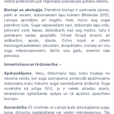
nedod priekšstatu par reģionālās
populācijas
patieso
lielumu.
Biotopi un ekoloģija.
Piemēroti
biotopi
ir parkveida pļavas,
parki ar
veciem,
dobumainiem lapu kokiem (Molander
2012),
Latvijas apstākļos arī nogāžu meži,
kuros
aug sugai
piemēroti koki. Sugai
nepieciešami
veci, dobumaini lapu koki,
pārsvarā
ozoli,
liepas, dižskābarži, kas aug mežos, taču
ir
pietiekami saules apspīdēti. Citviet Eiropā atrasts arī
skābaržos, apsēs, kļavās. Dzīvo kopā ar citiem
bezmugurkaulniekiem (skudrām, divspārņiem, tostarp arī citu
sugu māņskorpioniem). Aktīvi visu gadu, izņemot sala
periodus.
Izmantošana un tirdzniecība. –
Apdraudējums.
Vecu,
dobumainu lapu
koku
bojāeja no
vecuma vietās, kur suga
sastopama;
potenciāli apdzīvojamu
dobumainu
koku
trūkums sugai sasniedzamā attālumā.
Suga
novērtēta kā jutīga (VU), jo ir neliels
atradņu
skaits,
ierobežotas izplatīšanās spējas un
tā
apdzīvo specifisku
biotopu.
Aizsardzība.
ES nozīmes un
Latvijā
īpaši aizsargājama suga,
kuras
dzīvotņu
saglabāšanai var veidot mikroliegumus.
Tās