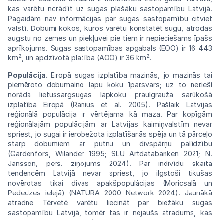
kas
varētu norādīt uz sugas plašāku
sastopamību
Latvijā.
Pagaidām
nav
informācijas par
sugas
sastopamību citviet
valstī. Dobumi
kokos,
kuros
varētu
konstatēt
sugu,
atrodas
augstu
no
zemes un piekļuvei pie tiem ir
nepieciešams
īpašs
aprīkojums.
Sugas
sastopamības
apgabals
(EOO) ir 16 443
2
2
km
, un apdzīvotā
platība
(AOO)
ir 36
km
.
Populācija.
Eiropā sugas izplatība
mazinās,
jo
mazinās tai
piemēroto
dobumaino
lapu koku īpatsvars; uz to netieši
norāda
lietussargsugas lapkoku praulgrauža
sarūkošā
izplatība Eiropā (Ranius et al. 2005).
Pašlaik
Latvijas
reģionālā populācija ir vērtējama
kā
maza.
Par
kopīgām
reģionālajām
populācijām
ar Latvijas kaimiņvalstīm nevar
spriest,
jo
sugai
ir ierobežota izplatīšanās spēja
un
tā pārceļo
starp dobumiem ar putnu
un
divspārņu palīdzību
(Gärdenfors,
Wilander
1995; SLU Artdatabanken 2021;
N.
Jansson,
pers. ziņojums 2024).
Par
indivīdu
skaita
tendencēm Latvijā nevar spriest, jo
ilgstoši
tikušas
novērotas tikai divas apakšpopulācijas (Moricsalā
un
Pededzes
ielejā)
(NATURA
2000
Network 2024). Jaunākā
atradne
Tērvetē
varētu liecināt par biežāku sugas
sastopamību
Latvijā, tomēr tas ir nejaušs atradums,
kas