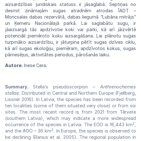
aizsardzības juridiskais statuss ir
jāsaglabā.
Septiņas no
desmit zināmajām sugas
atrad
nēm atrodas ĪADT –
Moricsalas
dabas
rezervātā, dabas liegumā “Lubāna
mitrājs”
un Ķemeru Nacionālajā parkā. Lai
saglabātu
sugu,
ir
jāaizsargā
tās
apdzīvotie
koki
vai
parki,
kā arī jāizvērtē
potenciāli piemēroto
koku
aizsargāšana. Lai plānotu sugas
turpmāko
aizsardzību, ir jāturpina pētīt sugas
dzīves
ciklu,
kā arī sugas ekoloģiju,
piemēram,
apdzīvotos kokus, sugas
pārnesējus,
aktivitā
tes periodus, pārošanās
laiku.
Autore:
Inese Cera.
Summary.
Stella’s pseudoscorpion –
Anthrenochernes
stellae
. Distributed in Central and Northern Europe (Fjellberg,
Lissner 2016). In Latvia, the species has been recorded from
ten localities (some of them situated very close) or from six
sites. The most recent record is from 2021 from Tērvete
(southern Latvia), which may indicate a more widespread
2
occurrence of the species in Latvia. The EOO is 16,443 km
,
2
and the AOO – 36 km
. In Europe, the species is observed to
be declining (Ranius et al. 2005). The regional population in