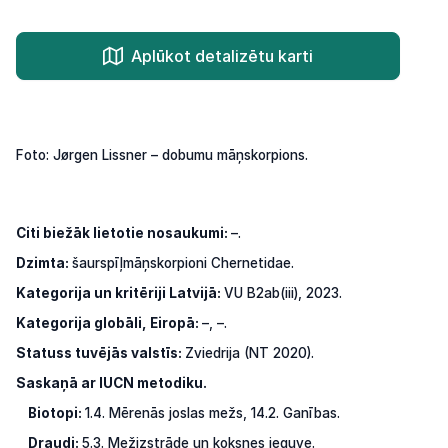
Aplūkot detalizētu karti
Foto: Jørgen Lissner – dobumu māņskorpions.
Citi biežāk lietotie nosaukumi:
–.
Dzimta:
šaurspīļmāņskorpioni Chernetidae.
Kategorija
un
kritēriji Latvijā:
VU
B2ab(iii), 2023.
Kategorija globāli, Eiropā:
–,
–.
Statuss tuvējās valstīs:
Zviedrija (NT 2020).
Saskaņā ar IUCN metodiku.
Biotopi:
1.4. Mērenās joslas mežs, 14.2. Ganības.
Draudi:
5.3. Mežizstrāde un koksnes ieguve.