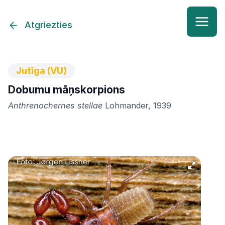
Atgriezties
Jutīga (VU)
Dobumu māņskorpions
Anthrenochernes stellae
Lohmander, 1939