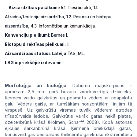
Aizsardzības pasākumi:
5.1. Tiesību akti
,
1.1.
Atradņu/teritoriju aizsardzība,
1.2.
Resursu
un
biotopu
aizsardzība,
4.3.
Informētība un komunikācija
.
Konvenciju pielikumi:
Bernes I.
Biotopu direktīvas pielikumi:
II.
Aizsardzības
statuss
Latvijā:
ĪAS,
ML.
LSG
iepriekšējie
izdevumi:
–.
Morfoloģija un bioloģija.
Dobumu
māņ
skorpions ir
apmēram 2,5 mm garš
bezacu
zirnekļveidīgs dzīvnieks.
Ķermeni
veido
galvkrūtis un posmots vēders ar
noapaļotu
galu.
Vēders
gaišs, ar tumšākām
horizontālām
līnijām tā
virspusē. Uz galvkrūšu
virsmas
tuvāk
vēderam atrodas
trīsstūrveida
iedobe. Galvkrūtis vairāk garas nekā
platas,
dzeltenbrūnā krāsā (Holmen, Scharff
2008).
Kopā astoņas
ejkājas sarkanbrūnā
krāsā.
Ķermeņa priekšdaļā garas,
konusveidīgas
pedipalpas (helicerātu galvkrūšu
ekstremitāšu