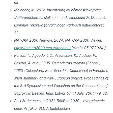
68.
Molander, M. 2012. Inventering av hålträdsklokrypare
(Anthrenochernes stellae) i Lunds stadspark 2012. Lunds
kommun Tekniska förvaltningen Park-och naturkontoret,
22.
NATURA 2000 Network 2024. NATURA 2000 Viewer.
https://natura2000.eea.europa.eu/
[skatīts 05.07.2024.].
Ranius, T., Aguado, L.O., Antonsson, K., Audisio, P.,
Ballerio, A. et al. 2005. Osmoderma eremita (Scopoli,
1763) (Coleoptera: Scarabaeidae: Cetoniinae) in Europe: a
short summary of a Pan-European project. Proceedings of
the 3rd Symposium and Workshop on the Conservation of
Saproxylic Beetles. Riga, Latvia, 07–11 July, 2004: 79–82.
SLU Artdatabanken 2021. Rödlista 2020 – övergripande
delar. Artfakta. SLU Artdatabanken.