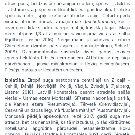
otrais pāris) beidzas ar sarkanīgām
spīlēm,
spīles ir izliektas
– atstarpe starp spīlēm
ir
tikpat liela vai gandrīz tikpat liela kā
spīļu
diametrs, spīļu iekšpusē atrodas
zobiņi.
Ceturto pēdu
virsmā atrodas dorsālais
maņu
mats (
trichobotrium
), kas ir
ievērojami
lielāks
nekā pārējie matiņi, kas klāj kājas. Maņu
mats
atrodas 1/3 attālumā no savienojuma vietas
ar
stilbu
(Fjellberg,
Lissner
2016).
Pārējie
matiņi,
ja salīdzina ar citiem
Chernetidae
dzimtas
pārstāvjiem, ir garāki (Holmen, Scharff
2008). Dzimumgatavību sasniedz divos
gados,
dzīves
ilgums tiek lēsts līdz četriem
gadiem.
Attīstība ar nepilnīgu
pārvēršanos –
jaunie
māņskorpioni ir līdzīgi pieaugušajiem.
Plēsējs,
barojas ar lēcastēm un
ērcēm.
Izplatība.
Eiropā suga sastopama centrālajā
un
Z
daļā
–
Čehijā,
Dānijā,
Norvēģijā,
Polijā,
Vācijā,
Zviedrijā (Fjallberg,
Lissner 2016). Latvijā konstatēta
desmit
atradnēs
sešās
vietās
–
Usmas
ezera Moricsalā, Slīteres Nacionālajā
parkā,
pie Kaņiera ezera (Rietumlatvija),
Tērvetē
(Dienvidlatvija),
Cesvainē un dabas
liegumā
“Lubāna mitrājs” (Austrumlatvija).
Moricsalā
pēdējā apsekojuma reizē 2017. gadā suga
nav
atrasta, bet tas nenozīmē, ka tā ir izzudusi, jo tās klātbūtnes
noteikšanu apgrūtina
pārbaudei
nesasniedzamie koku
dobumi.
Jaunākā
atradne ir konstatēta 2021. gadā
Tērvetē,