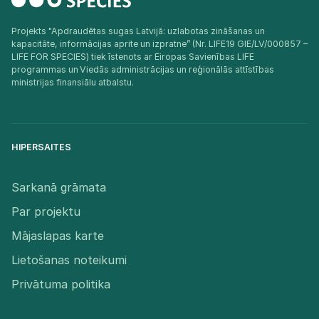
Projekts "Apdraudētas sugas Latvijā: uzlabotas zināšanas un
kapacitāte, informācijas aprite un izpratne” (Nr. LIFE19 GIE/LV/000857 –
LIFE FOR SPECIES) tiek īstenots ar Eiropas Savienības LIFE
programmas un Viedās administrācijas un reģionālās attīstības
ministrijas finansiālu atbalstu.​
HIPERSAITES
Sarkanā grāmata
Par projektu
Mājaslapas karte
Lietošanas noteikumi
Privātuma politika