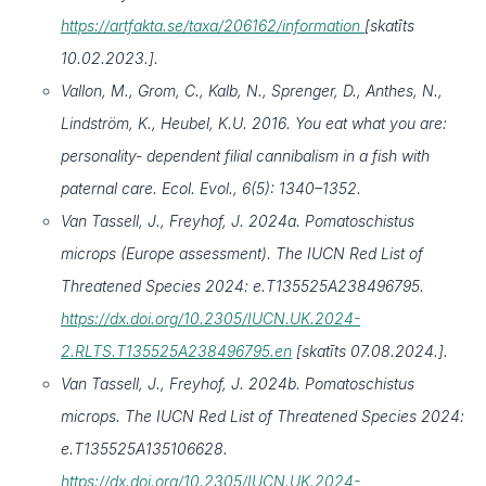
https://artfakta.se/taxa/206162/information
[skatīts
10.02.2023.].
Vallon, M., Grom, C., Kalb, N., Sprenger, D., Anthes, N.,
Lindström, K., Heubel, K.U. 2016. You eat what you are:
personality- dependent filial cannibalism in a fish with
paternal care. Ecol. Evol., 6(5): 1340–1352.
Van Tassell, J., Freyhof, J. 2024a. Pomatoschistus
microps (Europe assessment). The IUCN Red List of
Threatened Species 2024: e.T135525A238496795.
https://dx.doi.org/10.2305/IUCN.UK.2024-
2.RLTS.T135525A238496795.en
[skatīts 07.08.2024.].
Van Tassell, J., Freyhof, J. 2024b. Pomatoschistus
microps. The IUCN Red List of Threatened Species 2024:
e.T135525A135106628.
https://dx.doi.org/10.2305/IUCN.UK.2024-