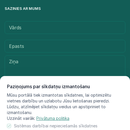
SAZINIES AR MUMS
Paziņojums par sīkdatņu izmantošanu
Mūsu portālā tiek izmantotas sīkdatnes, lai optimizētu
Sūtīt ziņu
vietnes darbību un uzlabotu Jūsu lietošanas pieredzi.
Lūdzu, atzīmējiet sīkdatņu veidus un apstipriniet to
izmantošanu.
Uzzināt vairāk:
Privātuma politika
© LIFE FOR SPECIES, 2021 - 2025
Sistēmas darbībai nepieciešamās sīkdatnes
Informācija atspoguļo tikai projekta LIFE FOR SPECIES īstenotāju