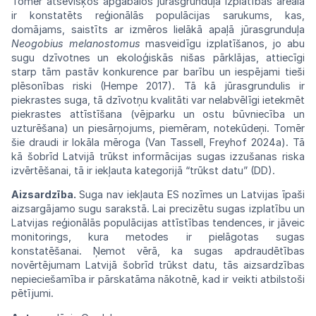
Tomēr
atsevišķos
apgabalos
jūrasgrunduļa izplatības areālā
ir
konstatēts
reģionālās populācijas sarukums, kas,
domā
jams, saistīts ar izmēros lielākā apaļā
jūras
grunduļa
Neogobius
melanostomus
masveidīgu
izplatīšanos, jo abu
sugu dzīvotnes
un
ekoloģiskās nišas pārklājas, attiecīgi
starp
tām
pastāv konkurence par barību un
iespējami
tieši
plēsonības riski (Hempe 2017).
Tā kā
jūrasgrundulis ir
piekrastes suga, tā
dzīvotņu
kvalitāti var nelabvēlīgi ietekmēt
piekrastes
attīstīšana (vējparku un ostu būvniecība
un
uzturēšana) un piesārņojums,
piemēram,
notekūdeņi.
Tomēr
šie draudi ir lokāla
mēroga (Van
Tassell,
Freyhof 2024a).
Tā
kā šobrīd Latvijā trūkst informācijas sugas
izzušanas
riska
izvērtēšanai, tā ir iekļauta
kategorijā
“trūkst datu” (DD).
Aizsardzība.
Suga
nav
iekļauta ES
nozīmes
un Latvijas īpaši
aizsargājamo sugu
sarakstā.
Lai precizētu sugas izplatību un
Latvijas
reģionālās populācijas attīstības tendences,
ir
jāveic
monitorings, kura metodes ir
pielāgotas
sugas
konstatēšanai. Ņemot vērā, ka
sugas
apdraudētības
novērtējumam Latvijā
šobrīd
trūkst datu, tās aizsardzības
nepieciešamība ir pārskatāma nākotnē, kad ir veikti
atbilstoši
pētījumi.