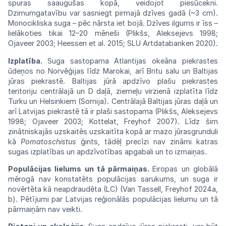
spuras saaugušas kopā, veidojot
pie
sūcekni.
Dzimumgatavību
var
sasniegt
pirmajā
dzīves gadā (~3 cm).
Monocikliska suga –
pēc
nārsta
iet
bojā.
Dzīves
ilgums
ir
īss
–
lielākoties
tikai 12–20 mēneši (Plikšs, Aleksejevs
1998;
Ojaveer 2003; Heessen et al. 2015;
SLU
Artdatabanken
2020).
Izplatība.
Suga sastopama Atlantijas
okeāna
piekrastes
ūdeņos no Norvēģijas līdz
Marokai,
arī Britu salu un Baltijas
jūras
piekrastē.
Baltijas jūrā apdzīvo plašu piekrastes
teritoriju
centrālajā un D daļā, ziemeļu virzienā
izplatīta
līdz
Turku un Helsinkiem (Somija).
Centrālajā
Baltijas jūras daļā un
arī Latvijas piekrastē tā ir plaši sastopama (Plikšs, Aleksejevs
1998;
Ojaveer 2003; Kottelat, Freyhof 2007).
Līdz
šim
zinātniskajās uzskaitēs uzskaitīta kopā
ar
mazo jūrasgrunduli
kā
Pomatoschistus
ģints,
tādēļ
precīzi
nav
zināmi
katras
sugas
izplatības
un apdzīvotības apgabali un to
izmaiņas.
Populācijas lielums un tā
pārmaiņas.
Eiropas un globālā
mērogā
nav
konstatēts
populācijas sarukums, un suga ir
novērtēta
kā neapdraudēta (LC)
(Van
Tassell, Freyhof 2024a,
b). Pētījumi par Latvijas
reģionālās
populācijas lielumu un tā
pārmaiņām
nav
veikti.