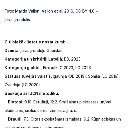
Foto: Martin Vallon, Vallon et al. 2016, CC BY 4.0 –
jūrasgrundulis.
Citi
biežāk lietotie nosaukumi:
–.
Dzimta:
jūrasgrunduļu Gobiidae.
Kategorija
un
kritēriji Latvijā:
DD,
2023.
Kategorija globāli, Eiropā:
LC 2023, LC 2023.
Statuss
tuvējās
valstīs:
Igaunija
(DD
2019), Somija
(LC
2019),
Zviedrija
(LC
2020).
Saskaņā ar IUCN metodiku.
Biotopi:
9.10.
Estuāriji,
12.2.
Smilšainas
piekrastes un/vai
pludmales, smilšu sēres, zemesragi
u.
c.
Draudi:
7.3. Citas ekosistēmas izmaiņas,
9.2.
Rūpnieciskas
un
militāras izcelsmes piesārņojums.