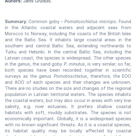
Autors:
Jānis Gruduls.
Summary.
Common goby –
Pomatoschistus microps
. Found
in the Atlantic coastal waters and adjacent seas from
Morocco to Norway, including the coasts of the British Isles
and the Baltic Sea. It inhabits large coastal areas in the
southern and central Baltic Sea, extending northwards to
Turku and Helsinki. In the central Baltic Sea, including the
Latvian coast, the species is widespread. The other species
in the genus, the sand goby
P. minutus
, is very similar; so far,
both species have been recorded together in scientific
surveys as the genus
Pomatoschistus
, therefore, the EOO
and AOO of each species and their changes are unknown.
There are no studies on the size and changes of the regional
population in Latvian territorial waters. The species inhabits
the coastal waters, but may also occur in areas with very low
salinity, e.g. river estuaries. It prefers shallow coastal
habitats with soft, muddy substrates. The species is not
economically important. Globally, it is a widespread species
with no known significant threats. As it is a coastal species,
its habitat quality may be locally affected by coastal