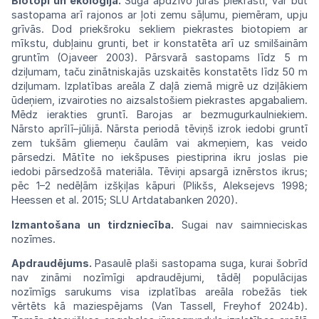
Biotopi un ekoloģija.
Suga apdzīvo
jūras
piekrasti, var būt
sastopama arī rajonos ar ļoti zemu sāļumu, piemēram, upju
grīvās.
Dod priekšroku sekliem piekrastes
biotopiem
ar
mīkstu, dubļainu grunti, bet ir
konstatēta
arī uz smilšainām
gruntīm (Ojaveer
2003).
Pārsvarā
sastopams līdz 5 m
dziļumam,
taču
zinātniskajās uzskaitēs konstatēts līdz 50
m
dziļumam. Izplatības areāla Z daļā
ziemā
migrē uz dziļākiem
ūdeņiem, izvairoties
no
aizsalstošiem piekrastes apgabaliem.
Mēdz
ierakties gruntī. Barojas ar
bezmugurkaul
niekiem.
Nārsto aprīlī–jūlijā. Nārsta
periodā
tēviņš izrok iedobi gruntī
zem tukšām
glieme
ņu čaulām vai akmeņiem, kas veido
pārsedzi.
Mātīte no iekšpuses piestiprina ikru joslas
pie
iedobi pārsedzošā materiāla.
Tēviņi apsargā
iznērstos ikrus;
pēc 1–2 nedēļām
izšķiļas
kāpuri
(Plikšs,
Aleksejevs
1998;
Heessen
et
al.
2015; SLU Artdatabanken
2020).
Izmantošana un tirdzniecība.
Sugai nav
saimnieciskas
nozīmes.
Apdraudējums.
Pasaulē plaši
sastopama
suga, kurai šobrīd
nav
zināmi
nozīmīgi
apdraudējumi, tādēļ populācijas
nozīmīgs
sarukums
visa izplatības areāla
robežās
tiek
vērtēts kā maziespējams
(Van
Tassell,
Freyhof 2024b).