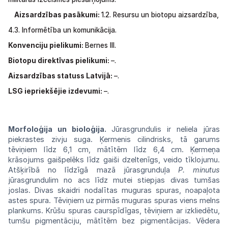
Aizsardzības pasākumi:
1.2.
Resursu
un
biotopu
aizsardzība,
4.3.
Informētība
un
komunikācija.
Konvenciju pielikumi:
Bernes III.
Biotopu direktīvas pielikumi:
–.
Aizsardzības statuss Latvijā:
–.
LSG
iepriekšējie izdevumi:
–.
Morfoloģija un bioloģija.
Jūrasgrundulis
ir neliela jūras
piekrastes zivju
suga.
Ķermenis cilindrisks, tā
garums
tēviņiem
līdz 6,1 cm, mātītēm līdz 6,4 cm.
Ķermeņa
krāsojums gaišpelēks līdz gaiši
dzeltenīgs,
veido tīklojumu.
Atšķirībā no līdzīgā
mazā
jūrasgrunduļa
P.
minutus
jūrasgrundulim
no
acs
līdz
mutei
stiepjas
divas
tumšas
joslas.
Divas
skaidri nodalītas muguras spuras,
noapaļota
astes spura.
Tēviņiem
uz pirmās
muguras
spuras viens melns
plankums. Krūšu
spuras
caurspīdīgas, tēviņiem ar izkliedētu,
tumšu
pigmentāciju, mātītēm bez
pigmentācijas.
Vēdera