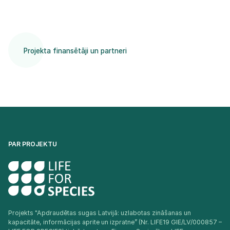
Projekta finansētāji un partneri
PAR PROJEKTU
Projekts "Apdraudētas sugas Latvijā: uzlabotas zināšanas un
kapacitāte, informācijas aprite un izpratne” (Nr. LIFE19 GIE/LV/000857 –