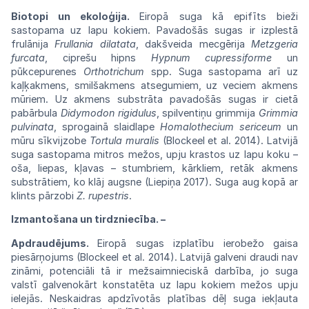
Biotopi un ekoloģija.
Eiropā suga kā
epifīts
bieži
sastopama uz lapu kokiem.
Pavadošās
sugas ir izplestā
frulānija
Frullania
dilatata
,
dakšveida
mecgērija
Metzgeria
furcata
,
ciprešu
hipns
Hypnum
cupressiforme
un
pūkcepurenes
Orthotrichum
spp. Suga sastopama arī
uz
kaļķakmens, smilšakmens atsegumiem,
uz
veciem akmens
mūriem. Uz akmens
substrāta
pavadošās
sugas
ir
cietā
pabārbula
Didymodon rigidulus
, spilventiņu grimmija
Grimmia
pulvinata
, sprogainā slaidlape
Homalothecium
sericeum
un
mūru sīkvijzobe
Tortula
muralis
(Blockeel et al. 2014). Latvijā
suga
sastopama
mitros mežos, upju krastos uz lapu koku –
oša, liepas,
kļavas
– stumbriem,
kārkliem,
retāk akmens
substrātiem,
ko
klāj
augsne
(Liepiņa
2017).
Suga
aug
kopā
ar
klints
pārzobi
Z. rupestris
.
Izmantošana un tirdzniecība. –
Apdraudējums.
Eiropā sugas izplatību
iero
bežo
gaisa
piesārņojums
(Blockeel
et
al.
2014).
Latvijā galveni draudi
nav
zināmi,
potenciāli
tā ir mežsaimnieciskā darbība, jo suga
valstī
galvenokārt konstatēta uz lapu kokiem
mežos
upju
ielejās.
Neskaidras
apdzīvotās
platības
dēļ
suga
iekļauta