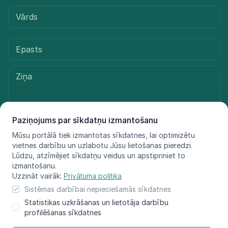
Paziņojums par sīkdatņu izmantošanu
Mūsu portālā tiek izmantotas sīkdatnes, lai optimizētu
Sūtīt ziņu
vietnes darbību un uzlabotu Jūsu lietošanas pieredzi.
Lūdzu, atzīmējiet sīkdatņu veidus un apstipriniet to
izmantošanu.
Uzzināt vairāk:
Privātuma politika
© LIFE FOR SPECIES, 2021 - 2025
Sistēmas darbībai nepieciešamās sīkdatnes
Informācija atspoguļo tikai projekta LIFE FOR SPECIES īstenotāju
Statistikas uzkrāšanas un lietotāja darbību
redzējumu, Eiropas Klimata, infrastruktūras
profilēšanas sīkdatnes
un vides izpildaģentūra nav atbildīga par šeit sniegtās informācijas
iespējamo izmantojumu.​