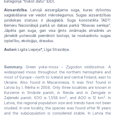
kategorijā
“trūkst
datu”
(DD).
Aizsardzība.
Latvijā aizsargājama
suga,
kuras dzīvotņu
saglabāšanai var veidot
mikro
liegumus. Sugas aizsardzības
juridiskais
sta
tuss ir jāsaglabā. Suga konstatēta
ĪADT:
Ķemeru Nacionālajā parkā un dabas
parkā “Abavas senleja”.
Jāpēta gan suga, gan visa ģints zināmajās atradnēs un
jāmeklē
poten
ciāli piemēroti biotopi, lai noskaidrotu
sugas
izplatību, ekoloģiju,
draudus.
Autori:
Ligita Liepiņa*, Līga Strazdiņa.
Summary.
Green yoke-moss –
Zygodon viridissimus.
A
widespread moss throughout the northern hemisphere and
most of Europe – north to Iceland and central Finland, east to
Ukraine. Also found in Macaronesia. It was first found in
Latvia by I. Rēriha in 2004. Only three localities are known in
Kurzeme in Smārde parish, in Renda and in Zemgale in
2
2
Zaļenieki parish. EOO is 1,558 km
, and AOO is 12 km
. In
Latvia, the regional population size and trends have not been
studied. In one locality, the species was found after 16 years
and the subpopulation is considered stable. In Latvia the