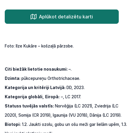
Aplūkot detalizētu karti
Foto: Ilze Kukāre – košzaļā pārzobe.
Citi
biežāk lietotie nosaukumi:
–.
Dzimta:
pūkcepureņu Orthotrichaceae.
Kategorija
un
kritēriji Latvijā:
DD,
2023.
Kategorija
globāli,
Eiropā:
–,
LC
2017.
Statuss tuvējās valstīs:
Norvēģija (LC 2021),
Zviedrija (LC
2020), Somija (CR 2019), Igaunija (VU 2018),
Dānija (LC 2019).
Biotopi:
1.2.
Jaukti
ozolu,
gobu
un
ošu
meži
gar
lielām
upēm,
1.3.