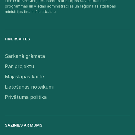
LIFE FOR SPECIES) tiek īstenots ar Eiropas Savienības LIFE
programmas un Viedās administrācijas un reģionālās attīstības
ministrijas finansiālu atbalstu.​
HIPERSAITES
Sarkanā grāmata
Par projektu
Mājaslapas karte
Lietošanas noteikumi
Privātuma politika
SAZINIES AR MUMS