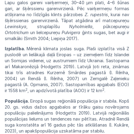
Lapu galos
gareni
vairķermeņi, 30–40 µm plati, 4–6 šūnas
gari,
ar šķērssienu garenvirzienā.
Pēc
vairķermeņu
formas
atšķirama
no
līdzīgās
klints
pārzobes
Z. rupestris
, kurai
nav
šķērssienas
garenvir
zienā.
Tāpat
atgādina arī
matcepureņu
Lewinskya
, struplapīšu
Nyholmiella
,
pūkcepu
reņu
Ortotrichum
un lielcepureņu
Pulvigera
ģints sugas, bet augi ir
smalkāki (Smith
2004;
Liepiņa 2017).
Izplatība.
Mērenā klimata joslas suga.
Plaši
izplatīta visā Z
puslodē un lielākajā
daļā
Eiropas – uz ziemeļiem līdz Islandei
un
Somi
jas vidienei, uz austrumiem līdz
Ukrainai.
Sastopama
arī Makaronēzijā (Hodgetts
2019).
Latvijā ļoti reta, zināmas
tikai trīs
atradnes
Kurzemē
Smārdes
pagastā
(I.
Rēriha,
2004)
un
Rendā
(I.
Rēriha,
2007)
un
Zemgalē
Zaļenieku
pagastā (A. Opmanis, 2007).
Sastopamības
apgabals (EOO)
2
2
ir 1558 km
, un
apdzīvotā
platība
(AOO)
ir 12
km
.
Populācija.
Eiropā sugas reģionālā
populācija
ir stabila. Kopš
20. gs. vidus dažos
apgabalos
ar tīrāku gaisu novērojams
populāciju
palie
linājums (Hodgetts 2019). Latvijā
reģionālās
populācijas lielums un tendences
nav pētītas.
Atradnē Rendā
suga konstatēta arī 16
gadus
pēc tās atklāšanas (I. Kukāre,
2023),
un
apakšpopulācija uzskatāma par stabilu.