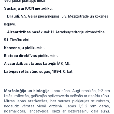
Veci
jaukti
platlapju
meži.
Saskaņā ar IUCN metodiku.
Draudi:
9.5.
Gaisa
piesārņojums,
5.3.
Mežizstrāde
un
koksnes
ieguve.
Aizsardzības pasākumi:
1.1.
Atradņu/teritoriju
aizsardzība,
5.1.
Tiesību akti.
Konvenciju pielikumi:
–.
Biotopu direktīvas pielikumi:
–.
Aizsardzības statuss Latvijā:
ĪAS,
ML.
Latvijas retās
sūnu
sugas, 1994:
0.
kat.
Morfoloģija un bioloģija.
Lapu sūna.
Augi
smalkās,
1–2
cm
lielās,
mīkstās,
gaišzaļās
spil
venveida velēnās ar rizoīdu tūbu.
Mitras
lapas
atstāvošas, bet sausas piekļaujas
stumbram,
nedaudz vērstas vienā virzienā. Lapas
1,5–2 mm garas,
nosmailotas, lancetveida,
bieži
ar bezkrāsainu gala šūnu.