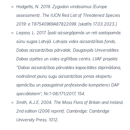
Hodgetts, N. 2019. Zygodon viridissimus (Europe
assessment). The IUCN Red List of Threatened Species
2019: e.T87540969A87822099. [skatīts 17.03.2023.]
Liepiņa, L. 2017. Īpaši aizsargājamās un reti sastopamās
sūnu sugas Latvijā. Latvijas vides aizsardzības fonds,
Dabas aizsardzības pārvalde, Daugavpils Universitātes
Dabas izpētes un vides izglītības centrs. LVAF projekts
“Dabas aizsardzības pārvaldes kapacitātes stiprināšana,
nodrošinot jaunu sugu aizsardzības jomas ekspertu
apmācību un paaugstinot profesionālo kompetenci DAP
speciālistiem”, Nr.1-08/171/2017, 154.
Smith, A.J.E. 2004. The Moss Flora of Britain and Ireland.
2nd edition (2006 reprint). Cambridge: Cambridge
University Press, 1012.