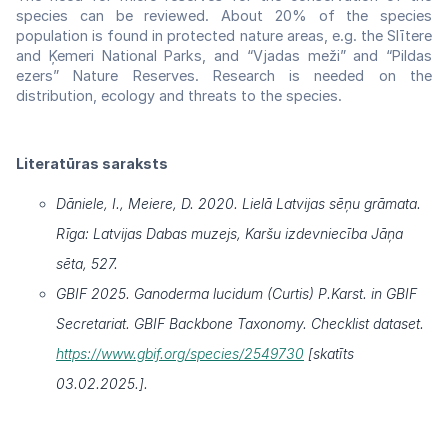
species can be reviewed. About 20% of the species
population is found in protected nature areas, e.g. the Slītere
and Ķemeri National Parks, and “Vjadas meži” and “Pildas
ezers” Nature Reserves. Research is needed on the
distribution, ecology and threats to the species.
Literatūras saraksts
Dāniele, I., Meiere, D. 2020. Lielā Latvijas sēņu grāmata.
Rīga: Latvijas Dabas muzejs, Karšu izdevniecība Jāņa
sēta, 527.
GBIF 2025. Ganoderma lucidum (Curtis) P.Karst. in GBIF
Secretariat. GBIF Backbone Taxonomy. Checklist dataset.
https://www.gbif.org/species/2549730
[skatīts
03.02.2025.].