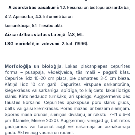
Aizsardzības pasākumi:
1.2. Resursu un biotopu aizsardzība,
4.2. Apmācība, 4.3. Informētība un
komunikācija, 5.1. Tiesību akti.
Aizsardzības statuss Latvijā:
ĪAS, ML.
LSG iepriekšējie izdevumi:
2. kat. (1996).
Morfoloģija
un
bioloģija.
Lakas
plakanpiepes
cepurītes
forma – pusapaļa, vēdekļveida, tās malā
–
pagarš kāts.
Cepurīte līdz 10–20 cm plata,
pie
pamatnes
3–5
cm
bieza.
Kātiņš
līdz
10
cm
garš.
Cepurītes virspuse sarkanbrūna,
ķieģeļkrāsas
vai
sarkanīga,
spīdīga,
to
klāj
ciets,
lakai
līdzīgs
slānis. Kāts nedaudz tumšāks, arī
spīdīgs.
Augļķermenis pēc
taustes korķains.
Cepurītes
apakšpusē poru slānis gluds,
balts vai
gaiši
krēmkrāsas.
Poras
mazas, ar biezām
sieniņām.
Sporas masā brūnas, sieniņas divslāņu,
ar
rakstu,
7–11
x
6–8
µm
(Dāniele,
Meiere
2020).
Augļķermeņi viengadīgi, bet retos
gadījumos
var turpināt augt vēl nākamajā un
aiznākamajā
gadā. Aktīvi aug vasarā un
rudenī.