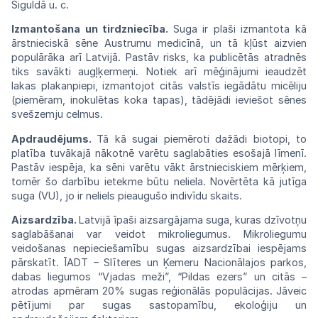
Siguldā
u.
c.
Izmantošana un tirdzniecība.
Suga ir
plaši
izmantota kā
ārstnieciskā sēne
Austrumu
medicīnā, un tā kļūst aizvien
populārāka
arī
Latvijā.
Pastāv
risks,
ka
publicētās
atradnēs
tiks
savākti augļķermeņi. Notiek arī
mēģinājumi
ieaudzēt
lakas plakanpiepi, izmantojot
citās
valstīs
iegādātu
micēliju
(piemēram,
inokulētas
koka tapas), tādējādi ieviešot sēnes
svešzemju
celmus.
Apdraudējums.
Tā
kā
sugai
piemēroti
dažādi
biotopi, to
platība tuvākajā nākotnē
varētu
saglabāties esošajā līmenī.
Pastāv
iespēja, ka sēni varētu vākt ārstnieciskiem
mērķiem,
tomēr šo darbību ietekme būtu
neliela.
Novērtēta kā jutīga
suga (VU), jo ir neliels pieaugušo indivīdu skaits.
Aizsardzība.
Latvijā īpaši
aizsargājama
suga, kuras dzīvotņu
saglabāšanai var
veidot
mikroliegumus. Mikroliegumu
veidošanas
nepieciešamību sugas aizsardzībai
iespējams
pārskatīt.
ĪADT
–
Slīteres
un
Ķemeru
N
acio
nālajos parkos,
dabas liegumos “Vjadas
meži”,
“Pildas ezers” un citās –
atrodas
apmēram
20% sugas reģionālās populācijas.
Jāveic
pētījumi par sugas sastopamību, ekoloģiju
un