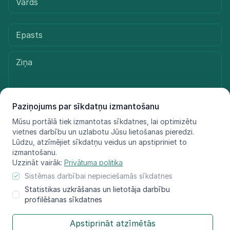
Paziņojums par sīkdatņu izmantošanu
Mūsu portālā tiek izmantotas sīkdatnes, lai optimizētu
Sūtīt ziņu
vietnes darbību un uzlabotu Jūsu lietošanas pieredzi.
Lūdzu, atzīmējiet sīkdatņu veidus un apstipriniet to
izmantošanu.
Uzzināt vairāk:
Privātuma politika
© LIFE FOR SPECIES, 2021 - 2025
Sistēmas darbībai nepieciešamās sīkdatnes
Informācija atspoguļo tikai projekta LIFE FOR SPECIES īstenotāju
Statistikas uzkrāšanas un lietotāja darbību
redzējumu, Eiropas Klimata, infrastruktūras
profilēšanas sīkdatnes
un vides izpildaģentūra nav atbildīga par šeit sniegtās informācijas
iespējamo izmantojumu.​
Apstiprināt atzīmētās