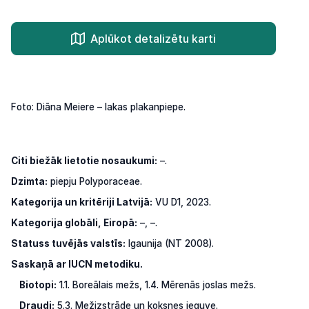
Aplūkot detalizētu karti
Foto: Diāna Meiere – lakas plakanpiepe.
Citi biežāk lietotie nosaukumi:
–.
Dzimta:
piepju Polyporaceae.
Kategorija un kritēriji Latvijā:
VU D1, 2023.
Kategorija globāli, Eiropā:
–, –.
Statuss tuvējās valstīs:
Igaunija (NT 2008).
Saskaņā ar IUCN metodiku.
Biotopi:
1.1. Boreālais mežs, 1.4. Mērenās joslas mežs.
Draudi:
5.3. Mežizstrāde un koksnes ieguve.