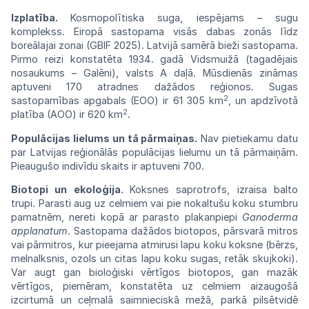
Izplatība.
Kosmopolītiska suga, iespējams
–
sugu
komplekss.
Eiropā
sastopama
visās
dabas
zonās
līdz
boreālajai
zonai
(GBIF
2025).
Latvijā
samērā bieži sastopama.
Pirmo reizi
konstatēta
1934.
gadā
Vidsmuižā
(tagadējais
nosaukums
–
Galēni), valsts A daļā. Mūsdienās
zināmas
aptuveni
170
atradnes
dažādos
reģionos.
Sugas
2
sastopamības
apgabals
(EOO)
ir
61
305
km
,
un
apdzīvotā
2
platība
(AOO)
ir
620
km
.
Populācijas lielums un tā pārmaiņas.
Nav pietiekamu datu
par Latvijas reģionālās populācijas lielumu un tā pārmaiņām.
Pieaugušo indivīdu skaits ir aptuveni 700.
Biotopi un ekoloģija.
Koksnes
saprotrofs,
izraisa balto
trupi. Parasti aug uz
celmiem
vai pie nokaltušu koku stumbru
pamatnēm,
nereti kopā ar parasto plakanpiepi
Ganoderma
applanatum
. Sastopama dažādos
biotopos,
pārsvarā mitros
vai pārmitros, kur
pieejama
atmirusi
lapu
koku
koksne
(bērzs,
melnalksnis,
ozols
un
citas
lapu
koku
sugas,
retāk
skujkoki).
Var
augt gan bioloģiski vērtīgos biotopos, gan mazāk
vērtīgos, piemēram, konstatēta
uz
celmiem
aizaugošā
izcirtumā
un
ceļmalā
saim
nieciskā
mežā,
parkā
pilsētvidē