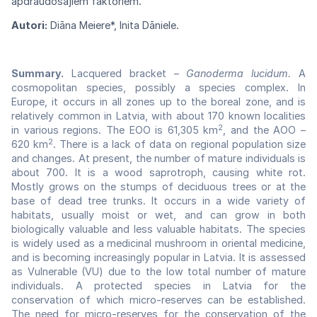
apdraudošajiem
faktoriem.
Autori:
Diāna Meiere*, Inita Dāniele.
Summary.
Lacquered bracket –
Ganoderma lucidum.
A
cosmopolitan species, possibly a species complex. In
Europe, it occurs in all zones up to the boreal zone, and is
relatively common in Latvia, with about 170 known localities
2
in various regions. The EOO is 61,305 km
, and the AOO –
2
620 km
. There is a lack of data on regional population size
and changes. At present, the number of mature individuals is
about 700. It is a wood saprotroph, causing white rot.
Mostly grows on the stumps of deciduous trees or at the
base of dead tree trunks. It occurs in a wide variety of
habitats, usually moist or wet, and can grow in both
biologically valuable and less valuable habitats. The species
is widely used as a medicinal mushroom in oriental medicine,
and is becoming increasingly popular in Latvia. It is assessed
as Vulnerable (VU) due to the low total number of mature
individuals. A protected species in Latvia for the
conservation of which micro-reserves can be established.
The need for micro-reserves for the conservation of the