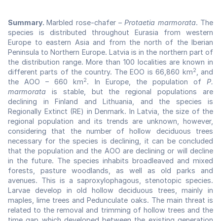
Summary.
Marbled rose-chafer –
Protaetia marmorata
. The
species is distributed throughout Eurasia from western
Europe to eastern Asia and from the north of the Iberian
Peninsula to Northern Europe. Latvia is in the northern part of
the distribution range. More than 100 localities are known in
2
different parts of the country. The EOO is 66,860 km
, and
2
the AOO – 660 km
. In Europe, the population of
P.
marmorata
is stable, but the regional populations are
declining in Finland and Lithuania, and the species is
Regionally Extinct (RE) in Denmark. In Latvia, the size of the
regional population and its trends are unknown, however,
considering that the number of hollow deciduous trees
necessary for the species is declining, it can be concluded
that the population and the AOO are declining or will decline
in the future. The species inhabits broadleaved and mixed
forests, pasture woodlands, as well as old parks and
avenues. This is a saproxylophagous, stenotopic species.
Larvae develop in old hollow deciduous trees, mainly in
maples, lime trees and Pedunculate oaks. The main threat is
related to the removal and trimming of hollow trees and the
time gap which developed between the existing generation