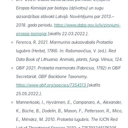
Eiropas Komisijai par biotopu (dzīvotņu) un sugu
aizsardzības stāvokli Latvijā. Novērtējums par 2013.–
2018. gada periodu.
https://www.daba.gov.lv/lv/zinojumi-
eiropas-komisijai
[skatīts 22.03.2022.].
Ferenca, R. 2021. Marmurinis auksavabalis Protaetia
lugubris (Herbst, 1786). In: Rašomavičius, V. (ed.). Red
Data Book of Lithuania. Animals, plants, fungi. Vilnius, 124.
GBIF 2021. Protaetia marmorata (Fabricius, 1792) in GBIF
Secretariat. GBIF Backbone Taxonomy.
https://www.gbif.org/species/7354513
[skatīts
25.05.2022.].
Mannerkoski, I., Hyvärinen, E., Campanaro, A., Alexander,
K., Büche, B., Dodelin, B., Mason, F., Pettersson, R., Mico,
E., Méndez, M. 2010. Protaetia lugubris. The IUCN Red
List of Threatened Species 2010: e.T157932A5176205.