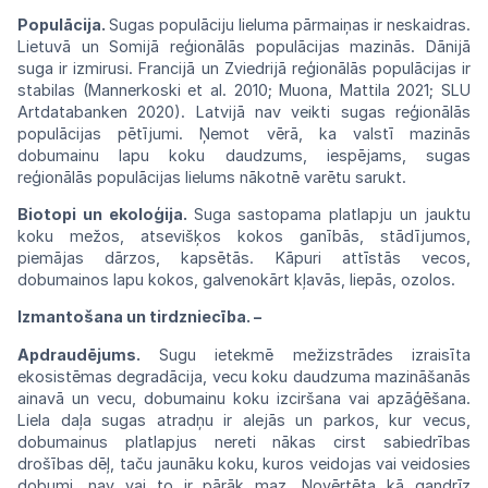
Populācija.
Sugas populāciju lieluma
pār
maiņas ir neskaidras.
Lietuvā un Somijā reģionālās populācijas mazinās. Dānijā
suga
ir izmirusi. Francijā un Zviedrijā
reģionālās
populācijas
ir
stabilas
(Mannerkoski
et
al.
2010; Muona, Mattila 2021; SLU
Artdatabanken
2020). Latvijā
nav
veikti sugas
reģionālās
populācijas pētījumi. Ņemot vērā, ka
valstī
mazinās
dobumainu lapu koku
daudzums,
iespējams, sugas
reģionālās populācijas
liel
ums nākotnē varētu
sarukt.
Biotopi un ekoloģija.
Suga sastopama platlapju un jauktu
koku mežos, atsevišķos kokos ganībās, stādījumos,
piemājas dārzos, kapsētās. Kāpuri attīstās vecos,
dobumainos lapu kokos, galvenokārt kļavās, liepās, ozolos.
Izmantošana un tirdzniecība. –
Apdraudējums.
Sugu ietekmē
mežizstrādes
izraisīta
ekosistēmas degradācija, vecu
koku
daudzuma mazināšanās
ainavā
un
vecu,
dobumainu koku izciršana vai
apzāģēšana.
Liela daļa sugas atradņu ir alejās un
parkos,
kur vecus,
dobumainus platlapjus nereti
nākas
cirst sabiedrības
drošības dēļ, taču
jaunāku
koku, kuros veidojas vai veidosies
dobumi, nav
vai to ir pārāk maz. Novērtēta kā
gandrīz