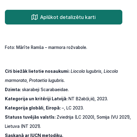
Aplūkot detalizētu karti
Foto: Mārīte Ramša – marmora rožvabole.
Citi
biežāk lietotie nosaukumi:
Liocola lugubris
,
Liocola
marmorata
,
Protaetia lugubris.
Dzimta:
skarabeji Scarabaeidae.
Kategorija un kritēriji Latvijā:
NT B2ab(ii,iii), 2023.
Kategorija globāli, Eiropā:
–, LC 2023.
Statuss tuvējās valstīs:
Zviedrija
(LC
2020),
Somija
(VU
2021),
Lietuva
(NT
2021).
Saskaņā ar IUCN metodiku.