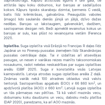
Saproksilofāgs.
Kāpuru
attīstības
ilgums
ir
divi
gadi, tie
attīstās lapu koku dobumos, kur
barojas ar sadalījušos
koksni. Kāpurs tipisks
skara
beju
dzimtai,
ķermenis
C
veidā,
balts
līdz
krēm
krāsas,
galvabrūna. Pieaugušās
vaboles
(imago)
lido saulainās dienās jūnijā un jūlijā,
dzīvo
dažas
nedēļas. Barojas uz lakstaugiem,
galve
nokārt, dadžiem,
sastopamas diezgan
reti.
Bieži apmeklē ievainotus kokus un
barojas
ar
sulu,
kas
plūst
no
ievainojuma
vietām
(Ferenca
2021).
Izplatība.
Suga izplatīta visā Eirāzijā
no
Francijas R daļas līdz
Japānai un no
Pireneju
pussalas ziemeļiem līdz
Skandināvijas
pussalas centrālajai daļai.
Tai
ir izdalītas
arī
atsevišķas
pasugas, un nesen ir vairākas
reizes
mainīts taksonomiskais
nosaukums,
radot
nelielas neskaidrības par sugas
izplatības
areālu (GBIF 2021). Suga ir konstatēta
visās
Latvijas
kaimiņvalstīs. Latvija atrodas
sugas
izplatības
areāla
Z
daļā.
Zināmas
vairāk
nekā
100 atradnes izklaidus visā valsts
2
teritorijā.
Sastopamības apgabals (EOO) ir 66 860
km
, un
2
apdzīvotā platība (AOO) ir 660 km
. Latvijā sugas izplatība
un tās pārmaiņas nav pētītas. Tā kā valstī mazinās vecu,
dobumainu koku
daudzums un vecu, dabisku mežu
platība
(DAP
2020), paredzams, ka arī
AOO
mazinās.