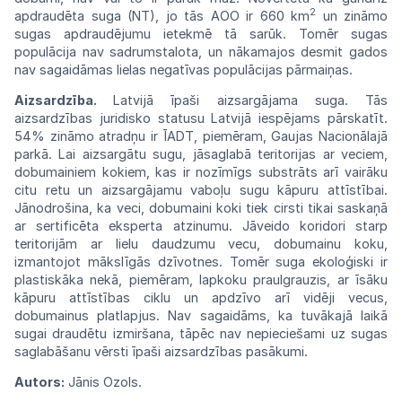
2
apdraudēta suga (NT), jo tās
AOO
ir 660
km
un zināmo
sugas apdraudējumu ietekmē tā sarūk. Tomēr sugas
populācija nav sadrumstalota, un nākamajos desmit gados
nav sagaidāmas lielas negatīvas populācijas pārmaiņas.
Aizsardzība.
Latvijā īpaši aizsargājama suga. Tās
aizsardzības juridisko statusu Latvijā
iespējams pārskatīt.
54% zināmo atradņu ir
ĪADT,
piemēram, Gaujas Nacionālajā
parkā.
Lai aizsargātu sugu, jāsaglabā teritorijas ar veciem,
dobumainiem
kokiem,
kas
ir
nozīmīgs substrāts arī vairāku
citu retu un aizsargājamu vaboļu sugu kāpuru attīstībai.
Jānodrošina, ka veci, dobumaini koki tiek cirsti tikai
saskaņā
ar sertificēta eksperta atzinumu.
Jāveido
koridori starp
teritorijām ar lielu
daudzumu
vecu, dobumainu koku,
izmantojot
mākslīgās
dzīvotnes.
Tomēr
suga ekoloģiski ir
plastiskāka nekā, piemēram, lapkoku
praulgrauzis,
ar īsāku
kāpuru attīstības ciklu un
apdzīvo
arī vidēji vecus,
dobumainus platlapjus.
Nav
sagaidāms, ka tuvākajā laikā
sugai
draudētu
izmiršana, tāpēc
nav
nepieciešami uz
sugas
saglabāšanu
vērsti
īpaši
aizsardzības
pasākumi.
Autors:
Jānis Ozols.