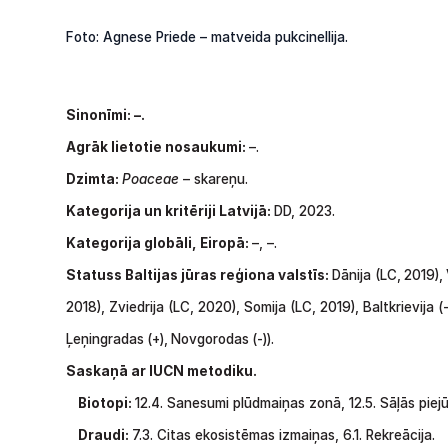
Foto: Agnese Priede – matveida pukcinellija.
Sinonīmi:
–.
Agrāk lietotie nosaukumi:
–.
Dzimta:
Poaceae
– skareņu.
Kategorija un kritēriji Latvijā:
DD, 2023.
Kategorija globāli, Eiropā:
–, –.
Statuss Baltijas jūras reģiona valstīs:
Dānija
(LC,
2019),
2018), Zviedrija
(LC,
2020), Somija (LC, 2019), Baltkrievija
(
Ļeņingradas
(+),
Novgorodas
(-)).
Saskaņā ar IUCN metodiku.
Biotopi:
12.4. Sanesumi plūdmaiņas zonā, 12.5. Sāļās piejū
Draudi:
7.3. Citas ekosistēmas izmaiņas,
6.1. Rekreācija.