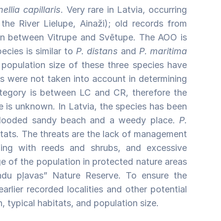
ellia capillaris
. Very rare in Latvia, occurring
he River Lielupe, Ainaži); old records from
ion between Vitrupe and Svētupe. The AOO is
pecies is similar to
P. distans
and
P. maritima
 population size of these three species have
ns were not taken into account in determining
tegory is between LC and CR, therefore the
e is unknown. In Latvia, the species has been
y flooded sandy beach and a weedy place.
P.
itats. The threats are the lack of management
wing with reeds and shrubs, and excessive
ge of the population in protected nature areas
ndu pļavas” Nature Reserve. To ensure the
arlier recorded localities and other potential
, typical habitats, and population size.