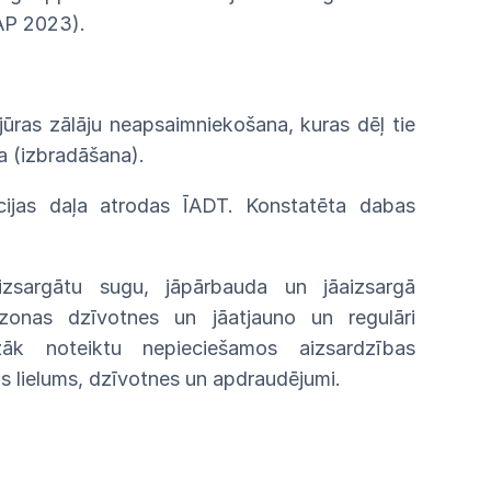
AP
2023).
jū
ras zālāju neapsaimniekošana, kuras dēļ tie
ja
(izbradāšana).
cijas daļa atrodas ĪADT. Konstatēta dabas
zsargātu sugu, jāpārbauda un jāaizsargā
zonas
dzīvotnes
un jāatjauno un regulāri
īzāk noteiktu nepieciešamos aizsardzības
as
lielums,
dzīvotnes
un
apdraudējumi.