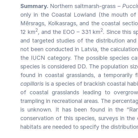
Summary.
Northern saltmarsh-grass –
Puccin
only in the Coastal Lowland (the mouth of t
Mērsrags, Kolkasrags, and the coastal sect
2
2
12 km
, and the EOO – 331 km
. Since this s
and targeted studies of the distribution and
not been conducted in Latvia, the calculatio
the IUCN category. The possible species ca
species is considered DD. The population siz
found in coastal grasslands, a temporaril
capillaris
is a species of brackish coastal hab
of coastal grasslands leading to overgro
trampling in recreational areas. The percenta
is unknown. It has been found in the “Ra
conservation of this species, surveys in the e
habitats are needed to specify the distribution