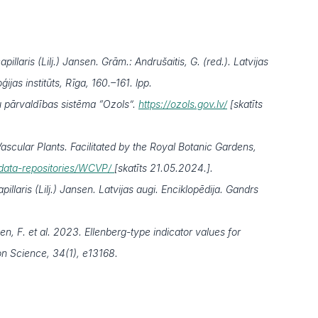
illaris (Lilj.) Jansen. Grām.: Andrušaitis, G. (red.). Latvijas
jas institūts, Rīga, 160.–161. lpp.
 pārvaldības sistēma “Ozols”.
https://ozols.gov.lv/
[skatīts
scular Plants. Facilitated by the Royal Botanic Gardens,
b/data-repositories/WCVP/
[skatīts 21.05.2024.].
pillaris (Lilj.) Jansen. Latvijas augi. Enciklopēdija. Gandrs
en, F. et al. 2023. Ellenberg-type indicator values for
on Science, 34(1), e13168.