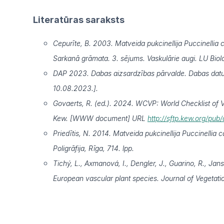
Literatūras saraksts
Cepurīte, B. 2003. Matveida pukcinellija Puccinellia cap
Sarkanā grāmata. 3. sējums. Vaskulārie augi. LU Bioloģi
DAP 2023. Dabas aizsardzības pārvalde. Dabas datu
10.08.2023.].
Govaerts, R. (ed.). 2024. WCVP: World Checklist of Va
Kew. [WWW document] URL
http://sftp.kew.org/pu
Priedītis, N. 2014. Matveida pukcinellija Puccinellia ca
Poligrāfija, Rīga, 714. lpp.
Tichý, L., Axmanová, I., Dengler, J., Guarino, R., Jans
European vascular plant species. Journal of Vegetati