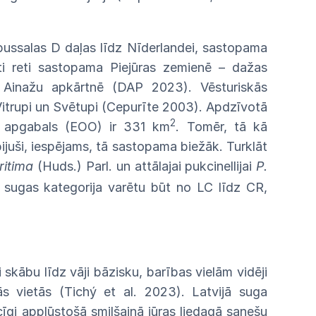
pussalas D daļas līdz Nīderlandei,
sastopama
ti
reti
sastopama
Piejūras
zemienē – dažas
Ainažu
apkārtnē
(DAP
2023).
Vēsturiskās
itrupi
un
Svētupi
(Cepurīte 2003). Apdzīvotā
2
apgabals
(EOO)
ir
331
km
.
Tomēr,
tā kā
bijuši, iespējams, tā sastopama biežāk.
Turklāt
ritima
(Huds.)
Parl.
un
attālajai
pukcinellijai
P.
ā
sugas
kategorija
varētu
būt no LC līdz CR,
i
skābu līdz vāji bāzisku, barības vielām
vidēji
ās
vietās (Tichý et al. 2023). Latvijā suga
cīgi
applūstošā
smilšainā jūras liedagā sanešu