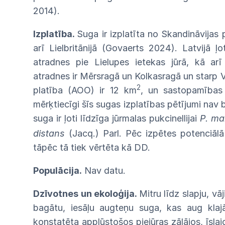
2014).
Izplatība.
Suga ir izplatīta no
Skandināvijas
arī
Lielbritānijā
(Govaerts
2024).
Latvijā
ļo
atradnes
pie
Lielupes
ietekas
jūrā,
kā
arī
atradnes
ir
Mērsragā
un
Kolkasragā
un
starp
V
2
platība
(AOO)
ir 12 km
,
un
sastopamības
mērķtiecīgi šīs sugas izplatības pētījumi
nav
suga ir ļoti līdzīga jūrmalas
pukcinellijai
P.
ma
distans
(Jacq.) Parl.
Pēc
izpētes potenciāl
tāpēc tā tiek vērtēta kā
DD.
Populācija.
Nav datu.
Dzīvotnes
un
ekoloģija.
Mitru
līdz
slapju,
vāj
bagātu, iesāļu augteņu suga, kas aug
klaj
konstatēta
applūstošos
piejūras
zālājos,
īslai