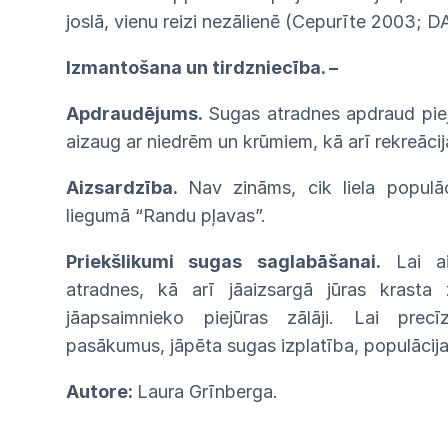
joslā, vienu reizi nezālienē
(Cepurīte
2003;
D
Izmantošana un tirdzniecība. –
Apdraudējums.
Sugas
atradnes
apdraud
pie
aiz
aug ar niedrēm un krūmiem, kā arī
rekreāci
Aizsardzība.
Nav zināms, cik liela populā
liegumā “Randu pļavas”.
Priekšlikumi sugas saglabāšanai.
Lai ai
atradnes,
kā
arī
jāaizsargā
jūras
krasta
jāapsaimnieko
piejūras
zālāji. Lai prec
pasākumus, jāpēta sugas
izplatība, populācij
Autore:
Laura Grīnberga.