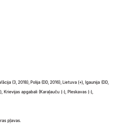
Vācija
(3,
2018),
Polija
(DD,
2016),
Lietuva
(+), Igaunija
(DD,
-),
Krievijas apgabali (Karaļauču (-), Pleskavas
(-),
ras pļavas.