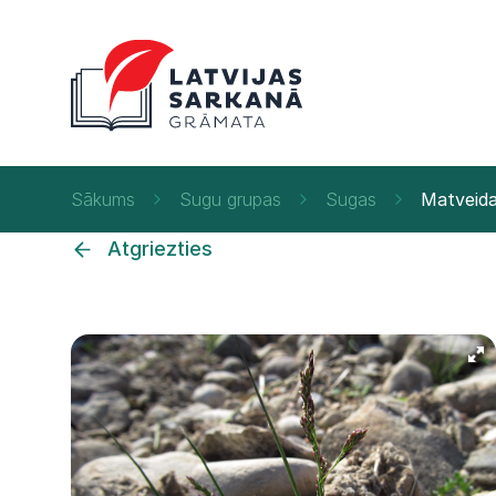
Sākums
Sugu grupas
Sugas
Matveida 
Atgriezties