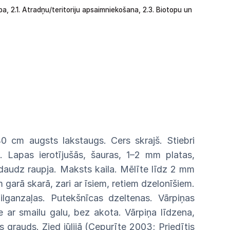
ība,
2.1.
Atradņu/teritoriju apsaimniekošana,
2.3. Biotopu un
0 cm augsts lakstaugs. Cers skrajš.
Stiebri
.
Lapas
ierotījušās, šauras, 1–2 mm platas,
edaudz
raupja.
Maksts kaila. Mēlīte līdz 2 mm
m
garā
skarā,
zari ar īsiem, retiem dzelonīšiem.
zilganzaļas.
Putekšnīcas
dzeltenas. Vārpiņas
e ar smailu galu, bez
akota.
Vārpiņa līdzena,
s
grauds.
Zied
jūlijā
(Cepurīte
2003; Priedītis