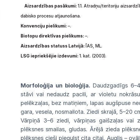
Aizsardzības pasākumi:
1.1.
Atradņu/teritoriju aizsardz
dabisko procesu atjaunošana.
Konvenciju pielikumi:
–.
Biotopu direktīvas pielikums:
–.
Aizsardzības statuss Latvijā:
ĪAS,
ML.
LSG
iepriekšējie izdevumi:
1.
kat.
(2003).
Morfoloģija un bioloģija.
Daudzgadīgs
6–4
stāvi
vai
nedaudz
pacili,
ar
violetu
nokrāsu
pelēkzaļas,
bez matiņiem, lapas augšpuse n
gara, vesela, nosmailota.
Ziedi
skrajā,
5–20
c
Vārpiņā 3–6
ziedi,
vārpiņas gaišzaļas vai 
plēksnes smailas,
gludas.
Ārējā zieda plēksn
plēksnes cieši piegulst cita
citai.
Auglis
–
ovāl