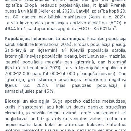
izplatība Eiropā nedaudz paplašinājusies, it īpaši Pireneju
pussalā un Itālijā (Keller et al. 2020). Latvijā izplatība kopš 20.
gs. 80. gadiem nav būtiski mainījusies (Ķerus u. c. 2021).
Latvijā ligzdojošās populācijas apdzīvotā platība (AOO) ir
2
2
4644 km
, sastopamības apgabals (EOO) – 85 601 km
.
Populācijas lielums un tā pārmaiņas.
Pasaules populācija
sarūk (BirdLife International 2018). Eiropas populācija pieaug.
Baltkrievijā un ilgtermiņā arī Krievijā populācija stabila.
Īstermiņā Krievijas populācija pieaug, bet Lietuvas – mazinās.
Igaunijā populācija mazinās gan ilgtermiņā, gan īstermiņā
(BirdLife International 2021). Latvijā ligzdojošā populācija ir
7000–12 000 pāru (14 000–24 000 pieaugušu indivīdu). Gan
ilgtermiņa, gan īstermiņa populācijas tendence ir negatīva
(Ķerus u.c. 2021). Trijās paaudzēs populācija ir
samazinājusies par 45%.
Biotopi un ekoloģija.
Suga apdzīvo dažādas mežaudzes,
kurās ir sastopami lapu koki un daudz dabisko struktūras
elementu, jo sevišķi ūdeņu tuvumā, tomēr var izmantot arī
augļudārzus un līdzīgas cilvēku veidotas vietas. Teritorijā ir
nepieciešama lapu koku un atmirušas koksnes klātbūtne.
Biotopu piemērotību sugai nosaka mežaudžu vecums – tām