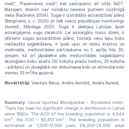
meži”, “Paņemūnes meži”, bet sastopams arī citās ĪADT.
Mazajam dzenim nav noteikta neviena putniem nozīmīgā
vieta (Račinskis 2004). Sugai ir izstrādāts aizsardzības plāns
(Bergmanis u. c. 2020) un tiek veikts populācijas monitorings
(Auniņš, Mārdega 2021). Suga ir jāiekļauj Latvijas īpaši
aizsargājamo sugu sarakstā. Lai aizsargātu mazo dzeni, ir
jāīsteno sugas aizsardzības plāns, tostarp vecu lapu koku
mežaudžu saglabāšana, it īpaši upju un ezeru krastos un
mežmalās, mežizstrādes pārtraukums no 1. aprīļa līdz 30.
jūnijam, kā arī jāpalielina pēc mežizstrādes saglabājamo
ekoloģisko koku skaits (20 koki/ha priežu mežos, 30 koki/ha
– pārējos) un jāsaglabā visi dobumainie koki un atmirušie koki
3
vismaz 20 m
/ha apjomā.
Novērtētāji:
Viesturs Ķerus, Andris Avotiņš, Ainārs Auniņš.
Summary.
Lesser Spotted Woodpecker −
Dryobates minor
.
There has been no significant change in distribution in Latvia
since 1980s. The AOO of the breeding population is 4,644
2
2
km
, the EOO – 85,601 km
. The breeding population is
estimated at 7,000–12,000 pairs (14,000–24,000 adult