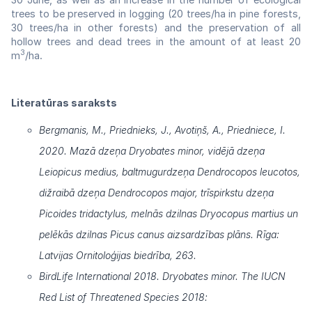
trees to be preserved in logging (20 trees/ha in pine forests,
30 trees/ha in other forests) and the preservation of all
hollow trees and dead trees in the amount of at least 20
3
m
/ha.
Literatūras saraksts
Bergmanis, M., Priednieks, J., Avotiņš, A., Priedniece, I.
2020. Mazā dzeņa Dryobates minor, vidējā dzeņa
Leiopicus medius, baltmugurdzeņa Dendrocopos leucotos,
dižraibā dzeņa Dendrocopos major, trīspirkstu dzeņa
Picoides tridactylus, melnās dzilnas Dryocopus martius un
pelēkās dzilnas Picus canus aizsardzības plāns. Rīga:
Latvijas Ornitoloģijas biedrība, 263.
BirdLife International 2018. Dryobates minor. The IUCN
Red List of Threatened Species 2018: