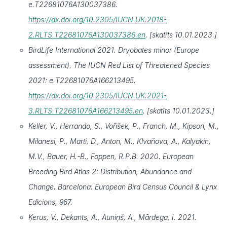
e.T22681076A130037386.
https://dx.doi.org/10.2305/IUCN.UK.2018-
2.RLTS.T22681076A130037386.en
. [skatīts 10.01.2023.]
BirdLife International 2021. Dryobates minor (Europe
assessment). The IUCN Red List of Threatened Species
2021: e.T22681076A166213495.
https://dx.doi.org/10.2305/IUCN.UK.2021-
3.RLTS.T22681076A166213495.en
. [skatīts 10.01.2023.]
Keller, V., Herrando, S., Vořišek, P., Franch, M., Kipson, M.,
Milanesi, P., Marti, D., Anton, M., Klvaňova, A., Kalyakin,
M.V., Bauer, H.-B., Foppen, R.P.B. 2020. European
Breeding Bird Atlas 2: Distribution, Abundance and
Change. Barcelona: European Bird Census Council & Lynx
Edicions, 967.
Ķerus, V., Dekants, A., Auniņš, A., Mārdega, I. 2021.