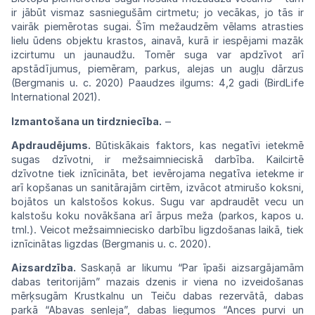
ir jābūt vismaz sasniegušām cirtmetu; jo vecākas, jo tās ir
vairāk piemērotas sugai. Šīm mežaudzēm vēlams atrasties
lielu ūdens objektu krastos, ainavā, kurā ir iespējami mazāk
izcirtumu un jaunaudžu. Tomēr suga var apdzīvot arī
apstādījumus, piemēram, parkus, alejas un augļu dārzus
(Bergmanis u. c. 2020) Paaudzes ilgums: 4,2 gadi (BirdLife
International 2021).
Izmantošana un tirdzniecība.
‒
Apdraudējums.
Būtiskākais faktors, kas negatīvi ietekmē
sugas dzīvotni, ir mežsaimnieciskā darbība. Kailcirtē
dzīvotne tiek iznīcināta, bet ievērojama negatīva ietekme ir
arī kopšanas un sanitārajām cirtēm, izvācot atmirušo koksni,
bojātos un kalstošos kokus. Sugu var apdraudēt vecu un
kalstošu koku novākšana arī ārpus meža (parkos, kapos u.
tml.). Veicot mežsaimniecisko darbību ligzdošanas laikā, tiek
iznīcinātas ligzdas (Bergmanis u. c. 2020).
Aizsardzība.
Saskaņā ar likumu “Par īpaši aizsargājamām
dabas teritorijām” mazais dzenis ir viena no izveidošanas
mērķsugām Krustkalnu un Teiču dabas rezervātā, dabas
parkā “Abavas senleja”, dabas liegumos “Ances purvi un