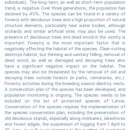
individuals). The long-term, as well as short-term population
trend, is negative. Over three generations, the population has
declined by 45%. The species can be found in a variety of
forests with deciduous trees and a high proportion of natural
structure elements, particularly near water bodies, although
orchards and similar artificial sites may also be used. The
presence of deciduous trees and dead wood in the vicinity is
important. Forestry is the most important factor that is
negatively affecting the habitat of the species. Clear-cutting
destroys habitat, but thinning and sanitary felling, removal of
dead wood, as well as damaged and decaying trees also
have a significant negative impact on the habitat. The
species may also be threatened by the removal of old and
decaying trees outside forests (in parks, cemeteries, etc.).
Forestry activities during the breeding season destroy nests.
A conservation plan of the species has been developed, and
population monitoring is ongoing. The species needs to be
included on the list of protected species of Latvia.
Conservation of the species requires the implementation of
the species conservation plan, including the preservation of
old deciduous stands, especially along riverbanks, lakeshores
and forest edges, the suspension of logging from 1 April to
30 June, as well as an increase in the number of ecological