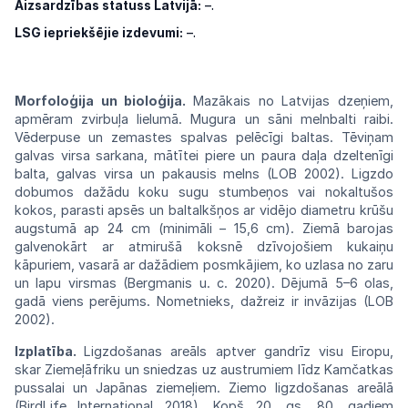
Aizsardzības statuss Latvijā:
–.
LSG iepriekšējie izdevumi:
–.
Morfoloģija un bioloģija.
Mazākais no Latvijas dzeņiem,
apmēram zvirbuļa lielumā. Mugura un sāni melnbalti raibi.
Vēderpuse un zemastes spalvas pelēcīgi baltas. Tēviņam
galvas virsa sarkana, mātītei piere un paura daļa dzeltenīgi
balta, galvas virsa un pakausis melns (LOB 2002). Ligzdo
dobumos dažādu koku sugu stumbeņos vai nokaltušos
kokos, parasti apsēs un baltalkšņos ar vidējo diametru krūšu
augstumā ap 24 cm (minimāli – 15,6 cm). Ziemā barojas
galvenokārt ar atmirušā koksnē dzīvojošiem kukaiņu
kāpuriem, vasarā ar dažādiem posmkājiem, ko uzlasa no zaru
un lapu virsmas (Bergmanis u. c. 2020). Dējumā 5–6 olas,
gadā viens perējums. Nometnieks, dažreiz ir invāzijas (LOB
2002).
Izplatība.
Ligzdošanas areāls aptver gandrīz visu Eiropu,
skar Ziemeļāfriku un sniedzas uz austrumiem līdz Kamčatkas
pussalai un Japānas ziemeļiem. Ziemo ligzdošanas areālā
(BirdLife International 2018). Kopš 20. gs. 80. gadiem