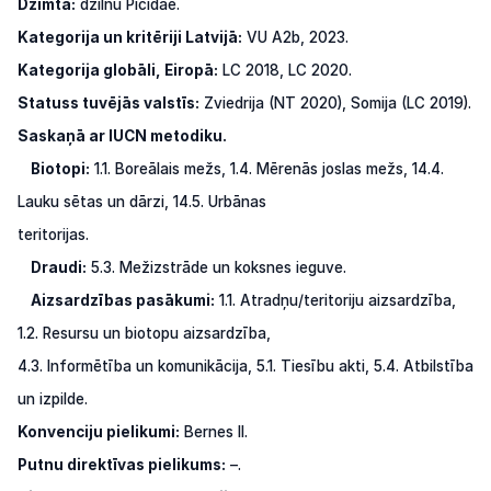
Dzimta:
dzilnu Picidae.
Kategorija un kritēriji Latvijā:
VU A2b, 2023.
Kategorija globāli, Eiropā:
LC 2018, LC 2020.
Statuss tuvējās valstīs:
Zviedrija (NT 2020), Somija (LC 2019).
Saskaņā ar IUCN metodiku.
Biotopi:
1.1. Boreālais mežs, 1.4. Mērenās joslas mežs, 14.4.
Lauku sētas un dārzi, 14.5. Urbānas
teritorijas.
Draudi:
5.3. Mežizstrāde un koksnes ieguve.
Aizsardzības pasākumi:
1.1. Atradņu/teritoriju aizsardzība,
1.2. Resursu un biotopu aizsardzība,
4.3. Informētība un komunikācija, 5.1. Tiesību akti, 5.4. Atbilstība
un izpilde.
Konvenciju pielikumi:
Bernes II.
Putnu direktīvas pielikums:
–.