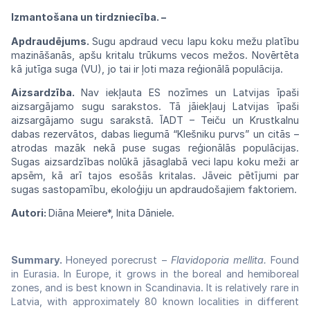
Izmantošana un tirdzniecība. –
Apdraudējums.
Sugu
apdraud
vecu lapu
koku
mežu
platību
mazināšanās,
apšu
kritalu trūkums vecos mežos.
Novērtēta
kā
jutīga
suga (VU),
jo
tai
ir
ļoti maza
reģionālā populācija.
Aizsardzība.
Nav
iekļauta
ES
nozīmes un Latvijas
īpaši
aizsargājamo
sugu
sarakstos.
Tā
jāiekļauj Latvijas
īpaši
aizsargājamo sugu sarakstā.
ĪADT
–
Teiču
un
Krustkalnu
dabas rezervātos,
dabas
liegumā “Klešniku
purvs”
un
citās
–
atrodas
mazāk nekā puse
sugas
reģionālās
populācijas.
Sugas aizsardzības
nolūkā
jāsaglabā
veci lapu
koku
meži
ar
apsēm,
kā
arī
tajos
esošās kritalas.
Jāveic
pētījumi
par
sugas
sastopamību,
ekoloģiju
un
apdraudošajiem
faktoriem.
Autori:
Diāna Meiere*, Inita Dāniele.
Summary.
Honeyed porecrust –
Flavidoporia mellita.
Found
in Eurasia. In Europe, it grows in the boreal and hemiboreal
zones, and is best known in Scandinavia. It is relatively rare in
Latvia, with approximately 80 known localities in different