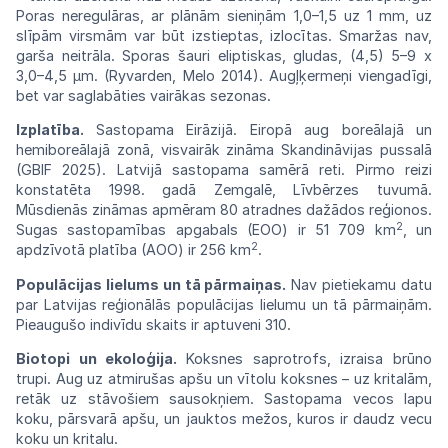
Poras
neregulāras,
ar plānām sieniņām 1,0–1,5 uz 1 mm, uz
slīpām virsmām
var
būt
izstieptas,
izlocītas. Smaržas
nav,
garša
neitrāla. Sporas
šauri
eliptiskas,
gludas,
(4,5)
5–9
x
3,0–4,5
µm.
(Ryvarden,
Melo 2014).
Augļķermeņi
viengadīgi,
bet
var
saglabāties
vairākas
sezonas.
Izplatība.
Sastopama Eirāzijā. Eiropā aug boreālajā un
hemiboreālajā zonā, visvairāk zināma Skandināvijas pussalā
(GBIF 2025). Latvijā sastopama samērā reti. Pirmo reizi
konstatēta 1998. gadā Zemgalē, Līvbērzes tuvumā.
Mūsdienās zināmas apmēram
80 atradnes dažādos reģionos.
2
Sugas sastopamības apgabals (EOO) ir 51 709 km
, un
2
apdzīvotā platība (AOO) ir 256 km
.
Populācijas lielums un tā pārmaiņas.
Nav pietiekamu datu
par Latvijas reģionālās populācijas lielumu un tā pārmaiņām.
Pieaugušo indivīdu skaits ir aptuveni 310.
Biotopi un
ekoloģija.
Koksnes
saprotrofs,
izraisa
brūno
trupi.
Aug
uz atmirušas
apšu
un vītolu
koksnes
– uz kritalām,
retāk
uz
stāvošiem
sausokņiem. Sastopama vecos
lapu
koku,
pārsvarā
apšu,
un
jauktos
mežos,
kuros
ir
daudz
vecu
koku
un
kritalu.