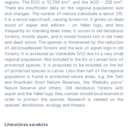
2
2
regions. The EOO is 51,709 km
, and the AOO – 256 km
.
There are insufficient data on the regional population size
and changes. The number of mature individuals is about 310.
It is a wood saprotroph, causing brown rot. It grows on dead
wood of aspen and willows - on fallen logs, and less
frequently on standing dead trees. It occurs in old deciduous
forests, mostly aspen, and in mixed forests rich in old trees
and dead wood. The species is threatened by the reduction
of old broadleaved forests and the lack of aspen logs in old
forests. It is assessed as Vulnerable (VU) due to a very small
regional population. Not included in the EU or Latvian lists of
protected species. It is proposed to be included on the list
of protected species in Latvia. Less than half of the regional
population is found in protected nature areas, e.g. the Teiči
and Krustkalni Strict Nature Reserves, the “Klešniku purvs”
Nature Reserve and others. Old deciduous forests with
aspen and the fallen logs they contain should be preserved in
order to protect the species. Research is needed on the
species’ distribution, ecology and threats.
Literatūras saraksts