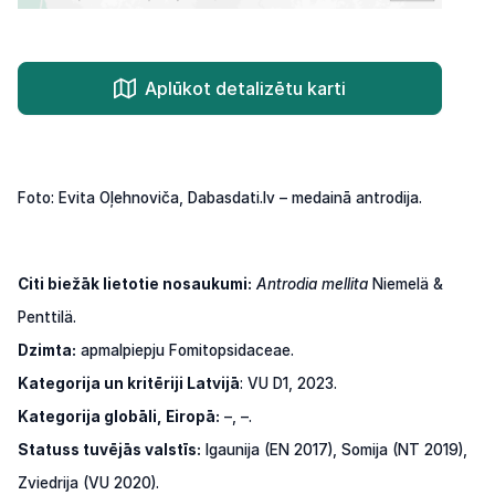
Aplūkot detalizētu karti
Foto: Evita Oļehnoviča, Dabasdati.lv – medainā antrodija.
Citi biežāk lietotie nosaukumi:
Antrodia mellita
Niemelä &
Penttilä.
Dzimta:
apmalpiepju Fomitopsidaceae.
Kategorija un kritēriji Latvijā
: VU D1, 2023.
Kategorija globāli, Eiropā:
–, –.
Statuss tuvējās valstīs:
Igaunija (EN 2017), Somija (NT 2019),
Zviedrija (VU 2020).