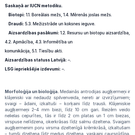
Saskaņā ar IUCN metodiku.
Biotopi:
1.1. Boreālais mežs, 1.4. Mērenās joslas mežs.
Draudi:
5.3. Mežizstrāde un koksnes ieguve.
Aizsardzības pasākumi:
1.2. Resursu un biotopu aizsardzība,
4.2. Apmācība, 4.3. Informētība un
komunikācija, 5.1. Tiesību akti.
Aizsardzības statuss Latvijā:
–.
LSG iepriekšējie izdevumi:
–.
Morfoloģija un bioloģija.
Medainās
antro
dijas
augļķermeņi
ir
klājeniski
vai
nedaudz
spilvenveida,
nereti
ar izvirzījumiem;
svaigi
–
ādaini, izkaltuši –
korķaini
līdz
trausli.
Klājeniskie
augļķermeņi
2–4 mm biezi,
līdz
10 cm gari.
Reizēm
veido
nelielas
cepurītes,
tās ir līdz 2 cm platas un 1 cm biezas,
virspuse
nelīdzena,
okerkrāsas
līdz salmu
dzeltena.
Svaigam
augļķermenim
poru virsma
dzeltenīgā
krēmkrāsā,
izkaltušam
– tumši dzeltena
līdz
medus dzeltena,
vaskaini
caurspīdīga.