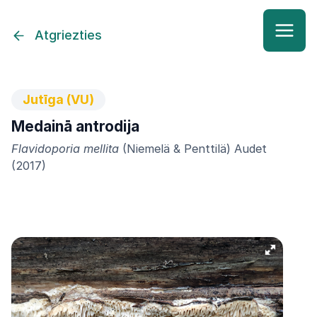
Atgriezties
Jutīga (VU)
Medainā antrodija
Flavidoporia mellita
(Niemelä & Penttilä) Audet
(2017)