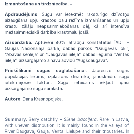
Izmantošana un tirdzniecība. –
Apdraudējums.
Sugu var ietekmēt raksturīgo dzīvotņu
aizaugšana upju krastos palu režīma izmainīšanas un upju
krastu zālāju neapsaimniekošanas dēļ, kā arī intensīva
mežsaimnieciskā darbība krastmalu joslā.
Aizsardzība.
Aptuveni 80% atradņu konstatētas
ĪADT –
Gaujas Nacionālajā parkā, dabas parkos “Daugavas loki”,
“Abavas senleja” un “Daugavas ieleja”, dabas liegumā “Ventas
ieleja”, aizsargājamo ainavu apvidū “Augšdaugava”.
Priekšlikumi sugas saglabāšanai.
Jāprecizē sugas
populācijas lielums, izplatības dinamika, jānoskaidro sugu
ietekmējošie faktori. Sugu ieteicams iekļaut īpaši
aizsargājamo sugu sarakstā.
Autore:
Dana Krasnopoļska.
Summary.
Berry catchfly –
Silene baccifera
. Rare in Latvia,
with uneven distribution. It is mainly found in the valleys of
River Daugava, Gauja, Venta, Lielupe and their tributaries. In