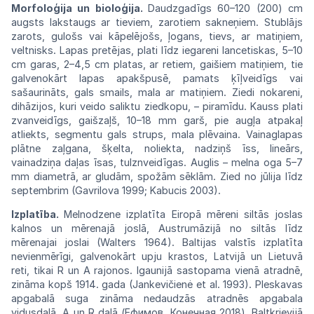
Morfoloģija
un
bioloģija.
Daudzgadīgs 60–120 (200) cm
augsts lakstaugs ar tieviem, zarotiem sakneņiem. Stublājs
zarots, gulošs vai kāpelējošs, ļogans, tievs, ar matiņiem,
veltnisks. Lapas pretējas, plati līdz iegareni lancetiskas, 5–10
cm garas, 2–4,5 cm platas, ar retiem, gaišiem matiņiem, tie
galvenokārt lapas apakšpusē, pamats ķīļveidīgs vai
sašaurināts, gals smails, mala ar matiņiem. Ziedi nokareni,
dihāzijos, kuri veido saliktu ziedkopu, – piramīdu. Kauss plati
zvanveidīgs, gaišzaļš, 10–18 mm garš, pie augļa atpakaļ
atliekts, segmentu gals strups, mala plēvaina. Vainaglapas
plātne zaļgana, šķelta, noliekta, nadziņš īss, lineārs,
vainadziņa daļas īsas, tulznveidīgas. Auglis – melna oga 5–7
mm diametrā, ar gludām, spožām sēklām. Zied no jūlija līdz
septembrim (Gavrilova 1999; Kabucis 2003).
Izplatība.
Melnodzene izplatīta Eiropā mēreni siltās joslas
kalnos un mērenajā joslā, Austrumāzijā no siltās līdz
mērenajai joslai (Walters 1964). Baltijas valstīs izplatīta
nevienmērīgi, galvenokārt upju krastos, Latvijā un Lietuvā
reti, tikai R un A rajonos. Igaunijā sastopama vienā atradnē,
zināma kopš 1914. gada (Jankevičienė et al. 1993). Pleskavas
apgabalā suga zināma nedaudzās atradnēs apgabala
vidusdaļā, A un R daļā (Ефимов, Конечная 2018). Baltkrievijā