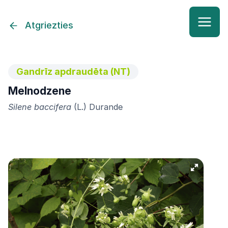
Atgriezties
Gandrīz apdraudēta (NT)
Melnodzene
Silene baccifera
(L.) Durande