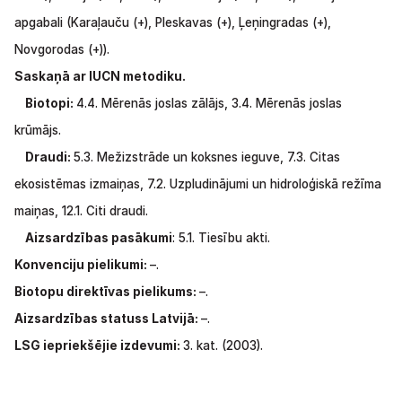
apgabali (Karaļauču
(+),
Pleskavas (+), Ļeņingradas
(+),
Novgorodas
(+)).
Saskaņā ar IUCN metodiku.
Biotopi:
4.4.
Mērenās
joslas
zālājs,
3.4.
Mērenās joslas
krūmājs.
Draudi:
5.3.
Mežizstrāde
un
koksnes
ieguve,
7.3.
Citas
ekosistēmas izmaiņas,
7.2.
Uzpludinājumi un hidroloģiskā režīma
maiņas, 12.1.
Citi
draudi.
Aizsardzības pasākumi
: 5.1. Tiesību akti.
Konvenciju pielikumi:
–.
Biotopu direktīvas pielikums:
–.
Aizsardzības statuss Latvijā:
–.
LSG iepriekšējie izdevumi:
3. kat. (2003).