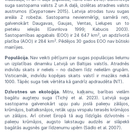
suga sastopama valsts Z un A daļā, izolētas atradnes valsts
austrumos (Скуратович 2015). Latvija atrodas tuvu sugas
areāla Z robežai. Sastopama nevienmērīgi, samērā reti,
galvenokārt Daugavas, Gaujas, Ventas, Lielupes un to
pieteku ielejās (Gavrilova 1999; Kabucis 2003).
2
Sastopamības apgabals (EOO) ir 24 647 km
, un apdzīvotā
2
platība (AOO) ir 284 km
. Pēdējos 30 gados EOO nav būtiski
mainījies.
Populācija.
Nav veikti pētījumi par sugas populācijas lielumu
un izplatības dinamiku Latvijā un Baltijas valstīs. Atradnēs
indivīdu skaits ir neliels – no dažiem līdz nelielām grupām.
Visticamāk, indivīdu kopējais skaits valstī ir mazāks nekā
1000. Tāpēc suga tiek vērtēta kā gandrīz apdraudēta (NT).
Dzīvotnes un ekoloģija.
Mitru, kaļķainu, barības vielām
bagātu augteņu suga (Tichý et al. 2023). Latvijā suga
sastopama galvenokārt upju palu joslā palieņu zālājos,
krūmājos, baltalksnājos, retāk upju virspalu terasēs krūmājos
un zālājos. Arī citviet Eiropā tā aug līdzīgās dzīvotnēs –
palieņu krūmājos, augsto lakstaugu audzēs ar slāpekli
bagātās augsnēs gar līdzenumu upēm (Sádlo et al. 2007).