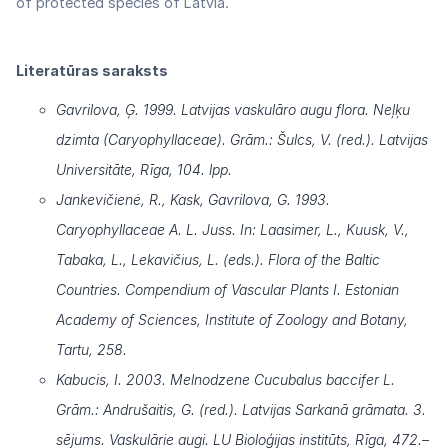
of protected species of Latvia.
Literatūras saraksts
Gavrilova, Ģ. 1999. Latvijas vaskulāro augu flora. Neļķu
dzimta (Caryophyllaceae). Grām.: Šulcs, V. (red.). Latvijas
Universitāte, Rīga, 104. lpp.
Jankevičienė, R., Kask, Gavrilova, G. 1993.
Caryophyllaceae A. L. Juss. In: Laasimer, L., Kuusk, V.,
Tabaka, L., Lekavičius, L. (eds.). Flora of the Baltic
Countries. Compendium of Vascular Plants I. Estonian
Academy of Sciences, Institute of Zoology and Botany,
Tartu, 258.
Kabucis, I. 2003. Melnodzene Cucubalus baccifer L.
Grām.: Andrušaitis, G. (red.). Latvijas Sarkanā grāmata. 3.
sējums. Vaskulārie augi. LU Bioloģijas institūts, Rīga, 472.–