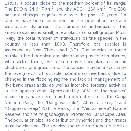
Latvia, it occurs close to the northern border of its range.
2
2
The EOO is 24,647 km
, and the AOO – 284 km
. The EOO
has not changed significantly over the past 30 years. No
studies have been conducted on the population size and
distribution dynamics. The number of individuals in the
known localities is small; a few plants or small groups. Most
likely, the total number of individuals of the species in the
country is less than 1,000. Therefore, the species is
assessed as Near Threatened (NT). The species is found
mainly in the floodplain grasslands along rivers, shrubberies,
white alder stands, less often on river floodplain terraces in
shrubberies and grasslands. The species may be affected by
the overgrowth of suitable habitats on riverbanks due to
changes in the flooding regime and lack of management of
riverbank grasslands, as well as intensive forestry activities
in the riparian zone. Approximately 80% of the species’
occurrences have been found in protected areas: the Gauja
National Park, the “Daugavas loki”, “Abavas senleja” and
“Daugavas ieleja” Nature Parks, the “Ventas ieleja” Nature
Reserve and the “Augšdaugava” Protected Landscape Area.
The population size, its distribution dynamics and the threats
must be clarified. The species should be included on the list