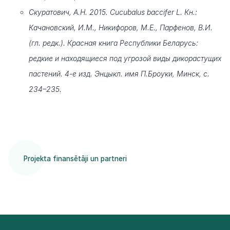
Скуратович, А.Н. 2015. Cucubalus baccifer L. Кн.:
Качановский, И.М., Никифоров, М.Е., Парфенов, В.И.
(гл. редк.). Красная книга Республики Беларусь:
редкие и находящиеся под угрозой виды дикорастущих
пастений. 4-е изд. Энцыкл. имя П.Броуки, Минск, с.
234–235.
Projekta finansētāji un partneri