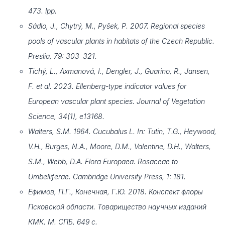
473. lpp.
Sádlo, J., Chytrý, M., Pyšek, P. 2007. Regional species
pools of vascular plants in habitats of the Czech Republic.
Preslia, 79: 303–321.
Tichý, L., Axmanová, I., Dengler, J., Guarino, R., Jansen,
F. et al. 2023. Ellenberg-type indicator values for
European vascular plant species. Journal of Vegetation
Science, 34(1), e13168.
Walters, S.M. 1964. Cucubalus L. In: Tutin, T.G., Heywood,
V.H., Burges, N.A., Moore, D.M., Valentine, D.H., Walters,
S.M., Webb, D.A. Flora Europaea. Rosaceae to
Umbelliferae. Cambridge University Press, 1: 181.
Ефимов, П.Г., Конечная, Г.Ю. 2018. Конспект флоры
Псковской области. Товарищество научных изданий
КМК, М. СПБ, 649 c.