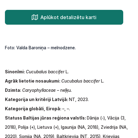
Aplūkot detalizētu karti
Foto: Valda Baroniņa – melnodzene.
Sinonīmi:
Cucubalus baccifer
L.
Agrāk lietotie nosaukumi:
Cucubalus baccifer
L.
Dzimta:
Caryophyllaceae
–
neļķu.
Kategorija
un
kritēriji Latvijā:
NT,
2023.
Kategorija globāli, Eiropā:
–,
–.
Statuss Baltijas jūras reģiona valstīs:
Dānija (-),
Vācija
(3,
2018),
Polija
(+),
Lietuva
(+),
Igaunija
(NA,
2018), Zviedrija
(NA,
2020),
Somija
(NA,
2019),
Baltkrievija
(NT, 2015), Krievijas