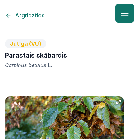
Atgriezties
Jutīga (VU)
Parastais skābardis
Carpinus betulus
L.