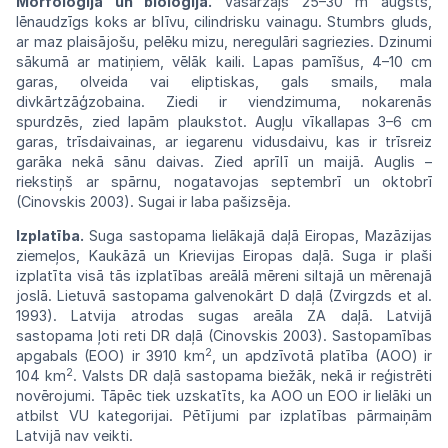
Morfoloģija un bioloģija.
Vasarzaļš
25–30
m augsts,
lēnaudzīgs koks ar blīvu,
cilindrisku vainagu. Stumbrs gluds,
ar maz
plaisājošu,
pelēku mizu, neregulāri sagriezies.
Dzinumi
sākumā ar matiņiem, vēlāk kaili.
Lapas
pamīšus,
4–10
cm
garas,
olveida
vai
eliptiskas,
gals smails, mala
divkārtzāģzobaina. Ziedi
ir
viendzimuma, nokarenās
spurdzēs,
zied
lapām plaukstot. Augļu vīkallapas
3–6
cm
garas, trīsdaivainas, ar iegarenu vidusdaivu, kas ir trīsreiz
garāka nekā sānu daivas. Zied aprīlī un maijā. Auglis –
riekstiņš ar spārnu,
nogatavo
jas septembrī un oktobrī
(Cinovskis
2003).
Sugai ir laba
pašizsēja.
Izplatība.
Suga sastopama lielākajā
daļā
Eiropas, Mazāzijas
ziemeļos, Kaukāzā
un
Krievijas Eiropas daļā. Suga ir plaši
izpla
tīta visā tās izplatības areālā mēreni
siltajā
un mērenajā
joslā. Lietuvā sastopama
galve
nokārt D daļā (Zvirgzds et al.
1993).
Latvija
atrodas sugas areāla ZA daļā. Latvijā
sasto
pama ļoti reti DR daļā (Cinovskis
2003).
Sastopamības
2
apgabals (EOO) ir 3910
km
,
un apdzīvotā platība
(AOO)
ir
2
104
km
.
Valsts
DR daļā sastopama biežāk, nekā ir
reģistrēti
novērojumi.
Tāpēc
tiek uzskatīts, ka
AOO
un EOO ir lielāki un
atbilst VU
kategorijai.
Pētījumi par izplatības pārmaiņām
Latvijā
nav
veikti.