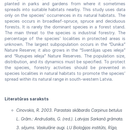
planted in parks and gardens from where it sometimes
spreads into suitable habitats nearby. This study uses data
only on the species’ occurrences in its natural habitats. The
species occurs in broadleaf-spruce, spruce and deciduous
forests. It is rarely the dominant species in a forest stand.
The main threat to the species is industrial forestry. The
percentage of the species’ localities in protected areas is
unknown. The largest subpopulation occurs in the “Dunika”
Nature Reserve; it also grows in the “Sventājas upes ieleja”
and “Ruņupes ieleja” Nature Reserves. The population size,
distribution, and its dynamics must be specified. To protect
the species, forestry activities should be prevented in
species localities in natural habitats to promote the species’
spread within its natural range in south-western Latvia.
Literatūras saraksts
Cinovskis, R. 2003. Parastais skābardis Carpinus betulus
L. Grām.: Andrušaitis, G. (red.). Latvijas Sarkanā grāmata.
3. sējums. Vaskulārie augi. LU Bioloģijas institūts, Rīga,