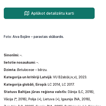
Aplūkot detalizētu karti
Foto: Aiva Bojāre – parastais skābardis.
Sinonīmi:
–.
lietotie nosaukumi:
–.
Dzimta:
Betulaceae –
bērzu.
Kategorija un kritēriji Latvijā:
VU B2ab(iii,iv,v), 2023.
Kategorija globāli, Eiropā:
LC 2014, LC 2017.
Statuss
Baltijas
jūras
reģiona
valstīs:
Dānija
(LC,
2018),
Vācija
(*,
2018),
Polija
(+),
Lietuva
(+),
Igaunija
(NA,
2018),