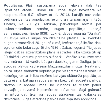
Populācija.
Plaši sastopama suga
lielākajā
daļā tās
izplatības areāla. Globāli un
Eiropā
suga novērtēta kā
neapdraudēta (LC)
(Shaw
et al. 2014). Latvijā
nav
veikti
pētījumi par
tās
populācijas lielumu un tā pārmaiņām,
taču
zināms, ka 20. gs. sākumā, pārveidojot
mežus
par
lauksaimniecības zemēm, sugas
populācija
Latvijā
samazinājusies (Eiche 1936).
Luknē,
dabas liegumā
“Dunika”,
ir Latvijā
lielākā
sugas tīraudze 11 ha platībā.
Tā
izveidota
sugas
aizsardzībai
20.
gs.
sākumā,
izcērtot
tajā lielāko daļu
egļu un citu koku sugu
(Eiche
1936). Dabas liegumā “Ruņupes
ieleja”
dabas
aizsardzības plāna izstrādes laikā
uzskaitīti
ap
30 dažādu vecumu parasto skābaržu.
Ve
cāko koku izcelsme
nav
zināma – tā
varētu
būt gan dabiska, gan mākslīga, jo tie
atrodas
blakus kādreizējai Mazgramzdas muižai.
Ne
atkarīgi
no tā Ruņas skābaržu populācija
pie
Mazgramzdas ir vitāla un
noturīga, un tai ir liela nozīme Latvijas skābaržu
populācijas
uzturēšanā. Latvijā šī suga samērā bieži tiek audzēta parkos,
dārzos un apstādījumos,
no
kurienes tā reizēm pāriet
savvaļā, ja tuvumā
ir
piemērotas dzīvotnes. Šajā grāmatā
izmantoti
dati tikai par sugas atradnēm tās
dabiskajās
dzīvotnēs. Sugas atradnes parkos
nav
iekļautas
aprēķinos.