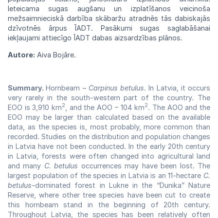
Ieteicama sugas
augšanu
un izplatīšanos veicinoša
mežsaimnieciskā
darbība skābaržu atradnēs tās
dabiskajās
dzīvotnēs ārpus
ĪADT.
Pasākumi sugas
sagla
bāšanai
iekļaujami attiecīgo ĪADT
dabas
aizsardzības
plānos.
Autore:
Aiva Bojāre.
Summary.
Hornbeam –
Carpinus betulus
. In Latvia, it occurs
very rarely in the south-western part of the country. The
2
2
EOO is 3,910 km
, and the AOO – 104 km
. The AOO and the
EOO may be larger than calculated based on the available
data, as the species is, most probably, more common than
recorded. Studies on the distribution and population changes
in Latvia have not been conducted. In the early 20th century
in Latvia, forests were often changed into agricultural land
and many
C. betulus
occurrences may have been lost. The
largest population of the species in Latvia is an 11-hectare
C.
betulus
-dominated forest in Lukne in the “Dunika” Nature
Reserve, where other tree species have been cut to create
this hornbeam stand in the beginning of 20th century.
Throughout Latvia, the species has been relatively often