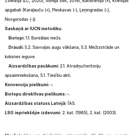
Zviedrija
(LC,
2020),
Somija
(NA,
2019),
Baltkrievija
(+),
Krievijas
apgabali
(Karaļauču
(+), Pleskavas
(-),
Ļeņingradas
(-),
Novgorodas
(-)).
Saskaņā
ar
IUCN
metodiku.
Biotopi:
1.1.
Boreālais mežs.
Draudi:
5.2. Savvaļas augu vākšana, 5.3. Mežizstrāde
un
koksnes ieguve.
Aizsardzības pasākumi:
2.1.
Atradņu/teritoriju
apsaimniekošana,
5.1.
Tiesību akti.
Konvenciju pielikumi:
–.
Biotopu direktīvas pielikums:
–.
Aizsardzības statuss Latvijā:
ĪAS.
LSG
iepriekšējie
izdevumi:
2.
kat.
(1985),
2.
kat.
(2003).