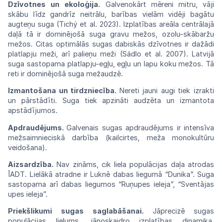
Dzīvotnes
un
ekoloģija.
Galvenokārt
mēreni
mitru, vāji
skābu līdz gandrīz neitrālu,
barības
vielām
vidēji
bagātu
augteņu
suga
(Tichý
et
al. 2023). Izplatības areāla centrālajā
daļā tā
ir
dominējošā suga
gravu
mežos,
ozolu-skābaržu
mežos. Citas optimālās sugas dabiskās
dzīvot
nes ir dažādi
platlapju meži, arī palieņu
meži
(Sádlo et al. 2007). Latvijā
suga
sastopama
platlapju-egļu, egļu un lapu koku mežos.
Tā
reti ir dominējošā suga mežaudzē.
Izmantošana un tirdzniecība.
Nereti jauni augi tiek izrakti
un pārstādīti. Suga tiek apzināti audzēta un izmantota
apstādījumos.
Apdraudējums.
Galvenais sugas apdraudējums ir intensīva
mežsaimnieciskā darbība (kailcirtes, meža monokultūru
veidošana).
Aizsardzība.
Nav
zināms,
cik
liela
populācijas
daļa atrodas
ĪADT.
Lielākā atradne ir
Luknē
dabas liegumā
“Dunika”.
Suga
sastopama
arī
dabas liegumos “Ruņupes ieleja”, “Sventājas
upes ieleja”.
Priekšlikumi
sugas
saglabāšanai.
Jāprecizē
sugas
populācijas lielums, jānoskaidro
izpla
tības
dinamika.