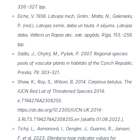
326.–327. lpp.
Eiche, V. 1936. Latvijas meži. Grām.: Malta, N., Galenieks,
P. (red.). Latvijas zeme, daba un tauta. II sējums. Latvijas
daba. Valtera un Rapas akc. sab. apgāds, Rīga, 153.–258.
lpp.
Sádlo, J., Chytrý, M., Pyšek, P. 2007. Regional species
pools of vascular plants in habitats of the Czech Republic.
Preslia, 79: 303–321.
Shaw, K., Roy, S., Wilson, B. 2014. Carpinus betulus. The
IUCN Red List of Threatened Species 2014:
e.T194274A2308255.
https://dx.doi.org/10.2305/IUCN.UK.2014-
3.RLTS.T194274A2308255.en [skatīts 01.08.2022.].
Tichý, L., Axmanová, I., Dengler, J., Guarino, R., Jansen,
F. et al. 2023. Ellenberg-type indicator values for