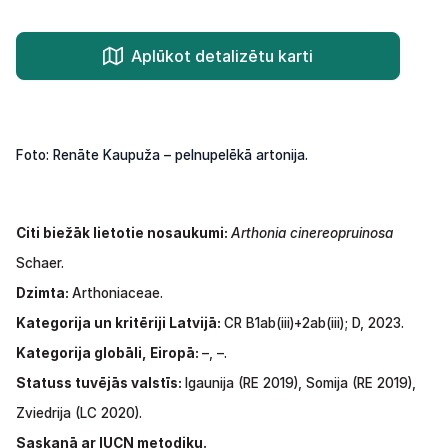
Aplūkot detalizētu karti
Foto: Renāte Kaupuža – pelnupelēkā artonija.
Citi biežāk lietotie nosaukumi:
Arthonia
cinereopruinosa
Schaer.
Dzimta:
Arthoniaceae.
Kategorija un kritēriji Latvijā:
CR B1ab(iii)+2ab(iii); D,
2023.
Kategorija globāli, Eiropā:
–, –.
Statuss
tuvējās
valstīs:
Igaunija
(RE
2019),
Somija
(RE
2019),
Zviedrija
(LC
2020).
Saskaņā ar IUCN metodiku.