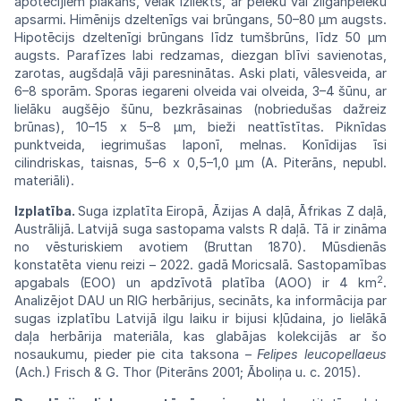
apotēcijiem plakans, vēlāk
izliekts,
ar pelēku vai zilganpelēku
apsarmi.
Himēnijs
dzeltenīgs vai brūngans, 50–80 µm
augsts.
Hipotēcijs dzeltenīgi brūngans līdz
tumšbrūns,
līdz 50 µm
augsts. Parafīzes labi
redzamas,
diezgan blīvi savienotas,
zarotas,
augšdaļā
vāji
paresninātas. Aski plati,
vālesveida,
ar
6–8 sporām. Sporas iegareni olveida
vai
olveida, 3–4 šūnu, ar
lielāku augšējo
šūnu,
bezkrāsainas (nobriedušas dažreiz
brūnas),
10–15 x 5–8 µm, bieži neattīstītas.
Piknīdas
punktveida, iegrimušas laponī, melnas.
Konī
dijas
īsi
cilindriskas,
taisnas,
5–6
x
0,5–1,0
µm
(A. Piterāns, nepubl.
materiāli).
Izplatība.
Suga izplatīta Eiropā,
Āzijas
A daļā, Āfrikas Z daļā,
Austrālijā.
Latvijā
suga sastopama valsts R daļā.
Tā
ir
zināma
no vēsturiskiem avotiem (Bruttan
1870).
Mūsdienās
konstatēta vienu reizi – 2022.
gadā
Moricsalā. Sastopamības
2
apgabals
(EOO)
un apdzīvotā platība
(AOO)
ir 4
km
.
Analizējot
DAU
un RIG herbārijus,
secināts,
ka informācija par
sugas izplatību
Latvijā
ilgu laiku ir bijusi kļūdaina, jo lielākā
daļa
herbārija materiāla, kas glabājas kolekcijās
ar
šo
nosaukumu,
pieder
pie
cita
taksona
–
Felipes
leucopellaeus
(Ach.)
Frisch
&
G.
Thor
(Piterāns
2001; Āboliņa u. c.
2015).