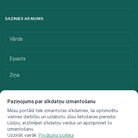
SAZINIES AR MUMS
Paziņojums par sīkdatņu izmantošanu
Mūsu portālā tiek izmantotas sīkdatnes, lai optimizētu
Sūtīt ziņu
vietnes darbību un uzlabotu Jūsu lietošanas pieredzi.
Lūdzu, atzīmējiet sīkdatņu veidus un apstipriniet to
izmantošanu.
Uzzināt vairāk:
Privātuma politika