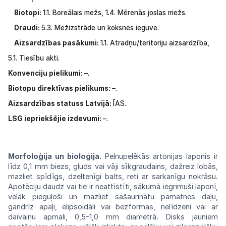
Biotopi:
1.1.
Boreālais
mežs,
1.4.
Mērenās
joslas
mežs.
Draudi:
5.3. Mežizstrāde un koksnes ieguve.
Aizsardzības pasākumi:
1.1.
Atradņu/teritoriju
aizsardzība,
5.1.
Tiesību
akti.
Konvenciju pielikumi:
–.
Biotopu direktīvas pielikums:
–.
Aizsardzības statuss Latvijā:
ĪAS.
LSG
iepriekšējie izdevumi:
–.
Morfoloģija un bioloģija.
Pelnupelēkās
artonijas laponis ir
līdz 0,1 mm biezs,
gluds
vai vāji sīkgraudains, dažreiz lobās,
mazliet
spīdīgs, dzeltenīgi balts, reti ar
sarkanīgu
nokrāsu.
Apotēciju daudz vai tie ir
neattīstīti,
sākumā iegrimuši laponī,
vēlāk pieguļoši
un
mazliet sašaurinātu pamatnes daļu,
gandrīz
apaļi,
elipsoidāli
vai
bezformas,
nelīdzeni
vai
ar
daivainu apmali, 0,5–1,0 mm diametrā.
Disks
jauniem