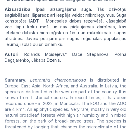
Aizsardzība.
Īpaši aizsargājama suga.
Tās
dzīvotņu
saglabāšanai jāparedz arī
iespēja
veidot
mikroliegumus.
Suga
konstatēta
ĪADT
–
Moricsalas dabas rezervātā. Jāsaglabā
veci
lapu koku meži un
nav
pieļaujamas darbības, kas
ietekmē dabisko hidroloģisko režīmu un mikroklimatu sugas
atradnēs.
Jāveic pētījumi
par sugas reģionālās populācijas
lielumu,
izplatību un
dinamiku.
Autori:
Rolands
Moisejevs*,
Dace
Stepanova,
Polina
Degtjarenko, Jēkabs
Dzenis.
Summary.
Leprantha cinereopruinosa
is distributed in
Europe, East Asia, North Africa, and Australia. In Latvia, the
species is distributed in the western part of the country. It is
known from historical sources. In recent times, it has been
recorded once – in 2022, in Moricsala. The EOO and the AOO
2
are 4 km
. An epiphytic species. Very rare, mostly in very old
natural broadleaf forests with high air humidity and in mixed
forests, on the bark of broad-leaved trees. The species is
threatened by logging that changes the microclimate of the