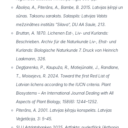
Āboliņa, A., Piterāns, A., Bambe, B. 2015. Latvijas ķērpji un
sūnas. Taksonu saraksts. Salaspils: Latvijas Valsts
mežzinātnes institūts “Silava”, DU AA Saule, 213.
Bruttan, A. 1870. Lichenen Est-, Liv- und Kurlands:
Beschrieben. Archiv für die Naturkunde Liv-, Ehst- und
Kurlands: Biologische Naturkunde 7. Druck von Heinrich
Laakmann, 326.
Degtjarenko, P., Kaupuža, R., Motiejūnaitė, J., Randlane,
T., Moisejevs, R. 2024. Toward the first Red List of
Latvian lichens according to the IUCN criteria. Plant
Biosystems – An International Journal Dealing with All
Aspects of Plant Biology, 158(6): 1244–1252.
Piterāns, A. 2001. Latvijas ķērpju konspekts. Latvijas
Veģetācija, 3: 5–45.
SLU Artdatabanken 2025. Artfakta: puderfläck (Arthonia