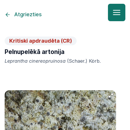
Atgriezties
Kritiski apdraudēta (CR)
Pelnupelēkā artonija
Leprantha cinereopruinosa
(Schaer.) Körb.