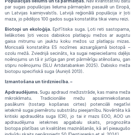
Populācijas lielums un tā pārmaiņas.
Nav
kvantitatīvu
datu
par
sugas
populācijas
lieluma
pārmaiņām pasaulē un Eiropā,
un
Latvijas
kaimiņvalstīs. Latvijā reģionālā populācija
ir
ļoti
maza,
jo
pēdējos
100
gados
suga
konstatēta tikai vienu
reizi.
Biotopi un
ekoloģija.
Epifītiska suga. Ļoti reti sastopama,
lielākoties
ļoti vecos
dabiskos
platlapju mežos ar augstu
gaisa
mitrumu
un jauktu
koku
mežos uz platlapju
mizas.
Moricsalā
konstatēta
ES nozīmes
aizsargājamā
biotopā –
ozolu mežā.
Zviedrijā
secināts, ka sugai nepieciešams daļējs
noēnojums un tā ir
jutīga
gan
pret
pārmērīgu
atēnošanu,
gan
stipru
noēnojumu
(SLU Artdatabanken
2025).
Dabisko
meža
biotopu
specifiskā
suga
(Auniņš
2013).
Izmantošana un tirdzniecība. –
Apdraudējums.
Sugu apdraud
mežizstrāde,
kas maina meža
mikroklimatu.
Tradicionālie
mežu apsaimniekošanas
pasākumi
(tostarp
kopšanas cirtes) potenciāli negatīvi
ietekmē
sugai piemērotu substrātu
pieejamību.
Novērtēta kā
kritiski apdraudēta suga
(CR),
jo tai ir mazs
EOO, AOO
un
apdraudējuma ietekmes apgabalu skaits, prognozēta
biotopa
platības un kvalitātes mazināšanās, kā
arī
pieaugušo
indivīdu skaits nepārsniedz
50
(Degtjarenko et al.
2024).