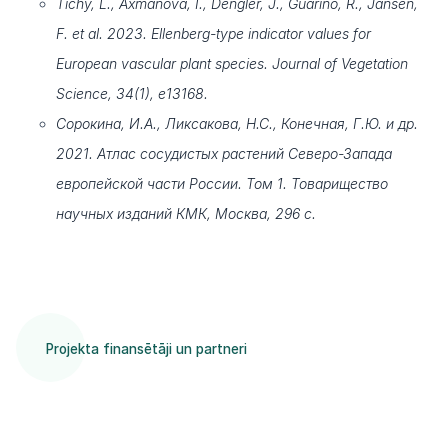
Tichý, L., Axmanová, I., Dengler, J., Guarino, R., Jansen,
F. et al. 2023. Ellenberg-type indicator values for
European vascular plant species. Journal of Vegetation
Science, 34(1), e13168.
Сорокина, И.А., Ликсакова, Н.С., Конечная, Г.Ю. и др.
2021. Атлас сосудистых растений Северо-Запада
европейской части России. Том 1. Товарищество
научных изданий КМК, Москва, 296 с.
Projekta finansētāji un partneri