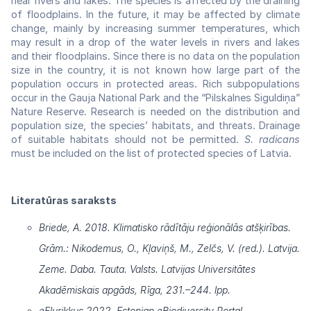
near rivers and lakes. The species is affected by the draining
of floodplains. In the future, it may be affected by climate
change, mainly by increasing summer temperatures, which
may result in a drop of the water levels in rivers and lakes
and their floodplains. Since there is no data on the population
size in the country, it is not known how large part of the
population occurs in protected areas. Rich subpopulations
occur in the Gauja National Park and the “Pilskalnes Siguldiņa”
Nature Reserve. Research is needed on the distribution and
population size, the species’ habitats, and threats. Drainage
of suitable habitats should not be permitted.
S. radicans
must be included on the list of protected species of Latvia.
Literatūras saraksts
Briede, A. 2018. Klimatisko rādītāju reģionālās atšķirības.
Grām.: Nikodemus, O., Kļaviņš, M., Zelčs, V. (red.). Latvija.
Zeme. Daba. Tauta. Valsts. Latvijas Universitātes
Akadēmiskais apgāds, Rīga, 231.–244. lpp.
eElurikkus 2022. Estonian eBiodiversity Portal.