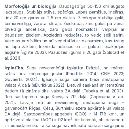
Morfoloģija un bioloģija.
Daudzgadīgs
50–
150 cm augsts
lakstaugs. Stublājs stāvs,
spēcīgs.
Lapas pamīšus, lineāras,
līdz 20 cm
garas
un 2,5 cm platas. Ziedkopa stublāja galā,
čemurveidīga, zarota, skraja. Ziedkopas zaru galos pa vienai
olveidīgi lancetiskai, zaru
galos
nosmailotai vārpiņai ar
daudziem
ziediem.
Apziednis reducēts, to veido seši sariņi.
Vairojas
ar sēklām un arī veģetatīvi ar dzinumiem,
kas
izaug
no lapu žāklēm, lokveidā noliecas un
ar
galotni iesakņojas
augsnē (Eglīte 2003).
Paau
dzes
ilgums
ir
20
gadi
(Solstad
et
al.
2021).
Izplatība.
Suga nevienmērīgi izplatīta
Eirāzijā,
no mēreni
siltās līdz mērenajai joslai
(Priedītis
2014; GBIF 2023;
Govaerts 2024). Igaunijā
suga samērā
bieži
sastopama
valsts
A
daļā
(eElurikkus 2022), Lietuvā saskaņā ar literatūras
datiem tā zināma tikai valsts ZA daļā
(Tabaka
et al.
2003).
Reti sastopama suga Krievijas ZR daļā
(Соро
кина и
др.
2021). Latvijā reti un
nevienmērīgi
sastopama suga –
galvenokārt Rīgas,
Cēsu,
Burtnieku ezera apkārtnē un valsts
2
DA
daļā.
Sastopamības apgabals (EOO) ir 14 178 km
,
un
2
apdzīvotā platība
(AOO)
ir 92 km
.
Visticamāk,
abi parametri
ir nedaudz lielāki.
Tā
kā suga
nav
iekļauta īpaši aizsargājamo