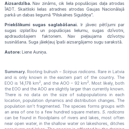
Aizsardzība.
Nav zināms, cik liela populācijas daļa atrodas
ĪADT. Skaitliski lielas atradnes atrodas Gaujas Nacionālajā
parkā un dabas liegumā “Pilskalnes Siguldiņa”.
Priekšlikumi sugas saglabāšanai.
Ir jāveic pētījumi par
sugas izplatību un populācijas lielumu, sugas dzīvotni,
apdraudošajiem faktoriem.
Nav
pieļaujama
dzīvotņu
susināšana.
Suga
jāie
kļauj
īpaši
aizsargājamo
sugu
sarakstā.
Autore:
Liene Auniņa.
Summary.
Rooting bulrush –
Scirpus radicans
. Rare in Latvia
and is only known in the eastern part of the country. The
2
2
EOO is 14,178 km
, and the AOO – 92 km
. Most likely, both
the EOO and the AOO are slightly larger than currently known.
There is no data on the size of subpopulations in each
location, population dynamics and distribution changes. The
population isn’t fragmented. The species forms groups with
an area of one to a few hundred square meters.
S. radicans
can be found in floodplains of rivers and lakes, most often
near open water, in the shallow water on lakeshores, ditches