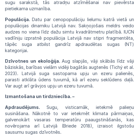
sugu sarakstā,
tās
atradņu atzīmēšanai
nav
pievērsta
pietiekama
uzmanība.
Populācija.
Datu par cenopopulāciju
lielumu
katrā vietā un
populācijas dinamiku Latvijā
nav.
Sakņojošais meldrs veido
audzes no viena
līdz
dažu
simtu
kvadrātmetru
platībā.
IUCN
vadlīniju izpratnē populācija Latvijā
nav
stipri
fragmen
tēta,
tāpēc suga atbilst gandrīz apdraudētas
sugas
(NT)
kategorijai.
Dzīvotnes un ekoloģija.
Aug slapjās, vāji skābās līdz vāji
bāziskās, barības vielām
vidēji
bagātās augtenēs (Tichý et al.
2023). Latvijā
suga
sastopama upju un ezeru palienēs,
parasti
atklāta
ūdens tuvumā, kā arī ezeru seklūdens daļā.
Var
augt arī grāvjos upju un ezeru tuvumā.
Izmantošana un tirdzniecība.
–
Apdraudējums.
Sugu, visticamāk, ietekmē
pa
lieņu
susināšana. Nākotnē to var ietekmēt klimata pārmaiņas,
galvenokārt vasaras temperatūru paaugstināšanās, kas
novērojama
arī
Latvijā
(Briede
2018),
izraisot
ilgstošu
sausumu sugas
dzīvotnēs.