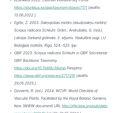
https://elurikkus.ee/app/taxonomy/taxon/7171
[skatīts
13.06.2022.].
Eglīte, Z. 2003. Sakņojošais meldrs (daudzsakņu meldrs)
Scirpus radicans Schkuhr. Grām.: Andrušaitis, G. (red.).
Latvijas Sarkanā grāmata. 3. sējums. Vaskulārie augi. LU
Bioloģijas institūts, Rīga, 524.–525. lpp.
GBIF 2023. Scirpus radicans Schkuhr in GBIF Secretariat:
GBIF Backbone Taxonomy.
https://doi.org/10.15468/39omei
Pieejams:
https://www.gbif.org/species/2717291
[skatīts
29.05.2025.].
Govaerts, R. (ed.). 2024. WCVP: World Checklist of
Vascular Plants. Facilitated by the Royal Botanic Gardens,
Kew. [WWW document] URL
http://sftp.kew.org/pub/data-