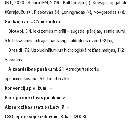
(NT,
2020),
Somija
(EN,
2019), Baltkrievija
(+),
Krievijas apgabali
(Karaļauču (+), Pleskavas
(+),
Ļeņingradas
(+),
Novgorodas (+)).
Saskaņā ar IUCN metodiku.
Biotopi:
5.4.
Iekšzemes mitrāji
–
augstie, pārejas, zemie purvi,
5.5.
Iekšzemes mitrāji
–
pastāvīgi saldūdens ezeri
(>8
ha).
Draudi:
7.2.
Uzpludinājumi
un
hidroloģiskā
režīma maiņas, 11.2.
Sausums.
Aizsardzības pasākumi:
2.1.
Atradņu/teritoriju
apsaimniekošana,
5.1.
Tiesību akti.
Konvenciju pielikumi:
–.
Biotopu direktīvas pielikums:
–.
Aizsardzības statuss Latvijā:
–.
LSG iepriekšējie izdevumi:
3. kat. (2003).