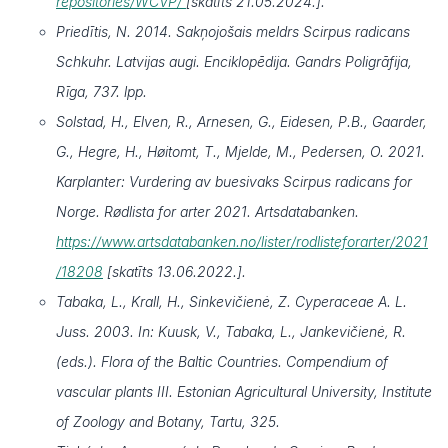
repositories/WCVP/
[skatīts 21.05.2024.].
Priedītis, N. 2014. Sakņojošais meldrs Scirpus radicans
Schkuhr. Latvijas augi. Enciklopēdija. Gandrs Poligrāfija,
Rīga, 737. lpp.
Solstad, H., Elven, R., Arnesen, G., Eidesen, P.B., Gaarder,
G., Hegre, H., Høitomt, T., Mjelde, M., Pedersen, O. 2021.
Karplanter: Vurdering av buesivaks Scirpus radicans for
Norge. Rødlista for arter 2021. Artsdatabanken.
https://www.artsdatabanken.no/lister/rodlisteforarter/2021
/18208
[skatīts 13.06.2022.].
Tabaka, L., Krall, H., Sinkevičienė, Z. Cyperaceae A. L.
Juss. 2003. In: Kuusk, V., Tabaka, L., Jankevičienė, R.
(eds.). Flora of the Baltic Countries. Compendium of
vascular plants III. Estonian Agricultural University, Institute
of Zoology and Botany, Tartu, 325.