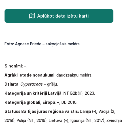
Aplūkot detalizētu karti
Foto: Agnese Priede – sakņojošais meldrs.
Sinonīmi:
–.
Agrāk lietotie nosaukumi:
daudzsakņu meldrs.
Dzimta:
Cyperaceae
– grīšļu.
Kategorija un kritēriji Latvijā:
NT B2b(iii), 2023.
Kategorija globāli, Eiropā:
–, DD 2010.
Statuss
Baltijas
jūras
reģiona
valstīs:
Dānija
(-), Vācija
(2,
2018), Polija
(NT,
2016), Lietuva (+), Igaunija
(NT,
2017),
Zviedrija