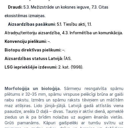
Draudi:
5.3. Mežizstrāde un koksnes ieguve,
7.3. Citas
ekosistēmas izmaiņas.
Aizsardzības pasākumi:
5.1. Tiesību akti,
1.1.
Atradņu/teritoriju aizsardzība,
4.3.
Informētība
un
komunikācija.
Konvenciju pielikumi:
–.
Biotopu direktīvas pielikumi:
–.
Aizsardzības statuss Latvijā:
ĪAS.
LSG iepriekšējie izdevumi:
2. kat. (1998).
Morfoloģija un bioloģija.
Sārmeņu
resn
galvīša spārnu
plētums ir 32–35 mm,
spārnu
virspuse pelēcīgi brūna ar gaiši
raibu
rakstu.
Izmērs un spārnu raksts tēviņiem un
mātītēm
maz atšķiras. Lido jūnijā–jūlijā. Latvijā
gadā
attīstās viena
paaudze, areāla D daļā –
divas.
Tauriņi
ir
aktīvi
dienā,
apmeklē
ziedus
un
ik
pa
brīdim nolaižas
uz
augiem ēnainās vietās.
Grūti
pamanāms. Kāpuri gaišpelēki ar tumšu
svītru
uz