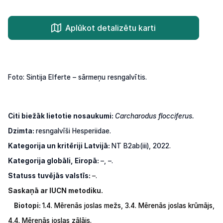
Aplūkot detalizētu karti
Foto: Sintija Elferte – sārmeņu resngalvītis.
Citi biežāk lietotie nosaukumi:
Carcharodus flocciferus.
Dzimta:
resngalvīši Hesperiidae.
Kategorija un kritēriji Latvijā:
NT B2ab(iii), 2022.
Kategorija globāli, Eiropā:
–, –.
Statuss tuvējās valstīs:
–.
Saskaņā ar IUCN metodiku.
Biotopi:
1.4.
Mērenās
joslas
mežs,
3.4.
Mērenās
joslas
krūmājs,
4.4.
Mērenās
joslas
zālājs.