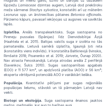
muguras un melnu galvu, dzīvo un
barojas
uz dažādiem
lūpziežu
Lamiaceae
dzimtas
augiem,
Latvijā
dod
priekšroku
meža
sārmenei
Stachys sylvatica
, konstatēti arī uz
māterēm
Leonurus
spp.
un ārstniecības pātaines
Beto
nica officinalis.
Pārziemo kāpurs,
pavasarī
iekūņojas
uz
augsnes
vai
savilktās
lapās.
Izplatība.
Areāls transpalearktisks.
Suga
sastopama no
Pireneju pussalas (Spānijas)
līdz
Dienvidsibīrijai Āzijā
(
Haahtela et al.
2011)
.
Baltijas valstīs suga ir izolēta no tās
pamat
areāla. Lietuvā samērā izplatīta, Igaunijā
ļoti
reta
(konstatēts viens indivīds). Ir
konstatēta
Baltkrievijā
(Ivinskis,
Rimšaitė
2018;
Pisanenko
et al. 2019; Jürivete, Õunap 2020).
Nav
atrasta
Fenoskandijā.
Latvija
atrodas
areāla
Z
perifērijā
(
Savenkov,
Šulcs 2010)
.
Sugas
sastopamības
apgabals
(EOO) ir 11 577 km², un
apdzīvotā
platība
(AOO)
ir 56 km²;
eksperta
vērtējumā
potenciālā
AOO
ir
vairākkārt
lielāka.
Populācija.
Kvantitatīvi pētījumi par sugas reģionālās
populācijas lielumu, stāvokli un tā pārmaiņām Latvijā nav
veikti.
Biotopi un ekoloģija.
Suga sastopama ēnainos jauktos
mežos, mežmalās, kur aug to barības augi.