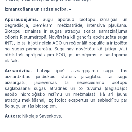
Izmantošana un tirdzniecība. –
Apdraudējums.
Sugu apdraud biotopu
izmai
ņas un
degradācija, piemēram,
mežizstrāde,
intensīva
pļaušana.
Biotopu
izmaiņas
ir
sugas
atradņu
skaita
samazinājuma
cēlonis
Rietum
eiropā. Novērtēta kā gandrīz
apdraudēta
suga
(NT),
jo
tai
ir
ļoti
neliela
AOO
un
reģionālā
populācija ir izolēta
no sugas
pamatareāla.
Suga
nav
novērtēta kā jutīga (VU)
atbilstoši
aprēķinātajam
EOO,
jo,
iespējams,
ir
sastopa
ma
plašāk.
Aizsardzība.
Latvijā īpaši aizsargājama
suga. Tās
aizsardzības juridiskais statuss
jāsaglabā.
Lai sugu
aizsargātu, jāpievēršas tai
nepiecie
šamo biotopu
saglabāšanai sugas
atradnēs
un to tuvumā (saglabājot
esošo
hidroloģisko
režīmu un mežmalas), kā arī jaunu
atradņu
meklēšanai, izglītojot ekspertus un
sabiedrību
par
šo sugu un tās
biotopiem.
Autors:
Nikolajs Savenkovs.