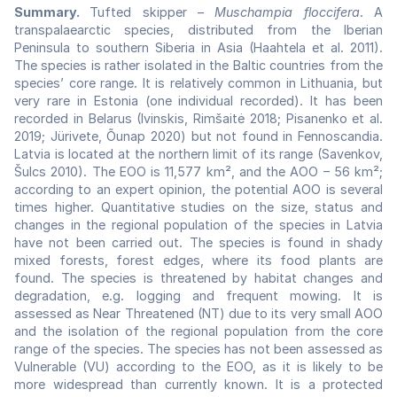
Summary.
Tufted skipper –
Muschampia floccifera
. A
transpalaearctic species, distributed from the Iberian
Peninsula to southern Siberia in Asia (Haahtela et al. 2011).
The species is rather isolated in the Baltic countries from the
species’ core range. It is relatively common in Lithuania, but
very rare in Estonia (one individual recorded). It has been
recorded in Belarus (Ivinskis, Rimšaitė 2018; Pisanenko et al.
2019; Jürivete, Õunap 2020) but not found in Fennoscandia.
Latvia is located at the northern limit of its range (Savenkov,
Šulcs 2010). The EOO is 11,577 km², and the AOO – 56 km²;
according to an expert opinion, the potential AOO is several
times higher. Quantitative studies on the size, status and
changes in the regional population of the species in Latvia
have not been carried out. The species is found in shady
mixed forests, forest edges, where its food plants are
found. The species is threatened by habitat changes and
degradation, e.g. logging and frequent mowing. It is
assessed as Near Threatened (NT) due to its very small AOO
and the isolation of the regional population from the core
range of the species. The species has not been assessed as
Vulnerable (VU) according to the EOO, as it is likely to be
more widespread than currently known. It is a protected