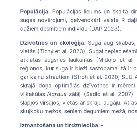
Populācija.
Populācijas lielums un skaita d
sugas
novērojumi,
galvenokārt
valsts
R
daļ
da
žiem desmitiem indivīdu
(DAP
2023).
Dzīvotnes un ekoloģija.
Suga aug skābās, 
vietās (Tichý et al. 2023). Sugai nepieciešami
atklātas
augsnes laukumus (Midolo et al
reģionos, kur
suga
ir bieži sastopama, tā ir 
gar kalnu strautiem
(Stroh et al. 2020, SLU 
skrajā doņa optimālās dzīvotnes
ir
mēreni
vilkakūlas
Nardus
zālāji (Sádlo et al. 2007).
slapjos virsājos, vietās ar skraju augāju. Atra
skujkoku
mežos, seniem degumiem mežā,
nos
Izmantošana un tirdzniecība. –