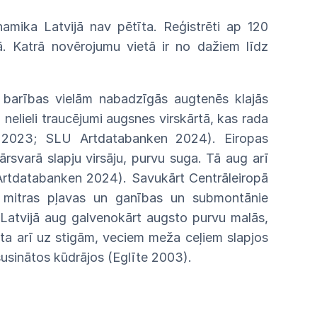
inamika
Latvijā
nav
pētīta. Reģistrēti
ap
120
ā. Katrā novērojumu vietā ir no dažiem līdz
barības vielām nabadzīgās augtenēs klajās
 nelieli traucējumi augsnes virskārtā, kas rada
. 2023;
SLU
Artdatabanken 2024). Eiropas
pārsvarā slapju
virsāju,
purvu suga.
Tā
aug arī
Artdatabanken 2024). Savukārt Centrāleiropā
 mitras
pļavas
un ganības un submontānie
Lat
vijā aug galvenokārt augsto purvu malās,
sta arī
uz
stigām, veciem meža ceļiem slapjos
usinātos
kūdrājos (Eglīte
2003).