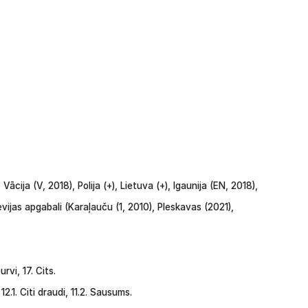
,
Vācija
(V,
2018),
Polija
(+),
Lietuva
(+),
Igaunija
(EN,
2018),
evijas
apgabali
(Karaļauču
(1,
2010), Pleskavas
(2021),
urvi,
17.
Cits.
12.1.
Citi
draudi, 11.2. Sausums.