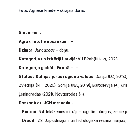
Foto: Agnese Priede – skrajais donis.
Sinonīmi:
–.
Agrāk lietotie nosaukumi:
–.
Dzimta:
Juncaceae
– doņu.
Kategorija un kritēriji Latvijā:
VU B2ab(iii,iv,v), 2023.
Kategorija globāli, Eiropā:
–, –.
Statuss
Baltijas
jūras
reģiona
valstīs:
Dānija
(LC,
2018)
Zviedrija
(NT,
2020),
Somija
(NA,
2019),
Baltkrievija
(+),
Kri
Ļeņingradas
(2021),
Novgorodas
(-)).
Saskaņā ar IUCN metodiku.
Biotopi:
5.4.
Iekšzemes
mitrāji
–
augstie,
pārejas,
zemie
p
Draudi:
7.2.
Uzpludinājumi
un
hidroloģiskā režīma
maiņas, 