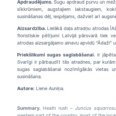
Apdraudējums.
Sugu
apdraud
purvu
un
me
sīkkrūmiem, augstajiem lakstaugiem,
ko
susināšanas
dēļ, iespējams, dažviet arī augs
Aizsardzība.
Lielākā daļa atradņu
atrodas Ī
floristiskie pētījumi Latvijā pārsvarā tiek 
atrodas aizsargājamo ainavu apvidū “Ādaži” u
Priekšlikumi sugas saglabāšanai.
Ir jāpēta
Svarīgi ir pārbaudīt tās atradnes, par kurā
sugas saglabāšanai nozīmīgākās vietas un
susināšana.
Autore:
Liene Auniņa.
Summary.
Heath rush –
Juncus squarrosu
western part of the country; most of the loca