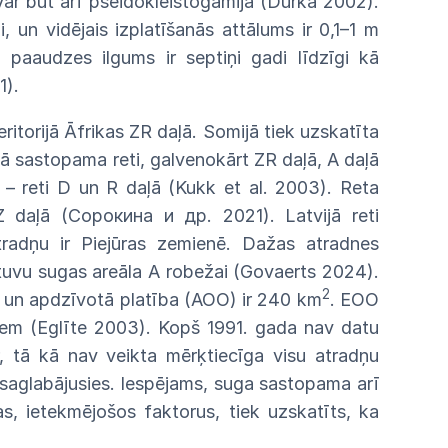
var būt arī pseidokleistogāmija (Durka
2002).
i, un vidējais izplatīšanās attālums ir 0,1–1
m
a
paaudzes ilgums ir septiņi gadi līdzīgi kā
1).
eritorijā Āfrikas ZR daļā. Somijā tiek
uzskatīta
ā sastopama reti, galvenokārt ZR daļā, A daļā
ā
–
reti D un R daļā (Kukk et al. 2003). Reta
 Z daļā (Сорокина и
др.
2021). Latvijā reti
tradņu ir Piejūras zemienē. Dažas atradnes
tuvu
sugas
areāla
A
robežai
(Govaerts 2024).
2
, un apdzīvotā platība (AOO) ir 240 km
. EOO
atiem (Eglīte 2003). Kopš 1991. gada
nav
datu
r,
tā kā
nav
veikta mērķtiecīga visu atradņu
saglabājusies. Iespējams, suga sastopama
arī
s, ietekmējošos faktorus, tiek uzskatīts, ka