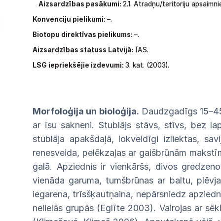
Aizsardzības pasākumi:
2.1.
Atradņu/teritoriju
apsaimni
Konvenciju pielikumi:
–.
Biotopu direktīvas pielikums:
–.
Aizsardzības statuss Latvijā:
ĪAS.
LSG
iepriekšējie izdevumi:
3.
kat.
(2003).
Morfoloģija un bioloģija.
Daudzgadīgs 15–
ar
īsu
sakneni. Stublājs stāvs, stīvs, bez l
stublāja
apakšda
ļā, lokveidīgi izliektas, sav
renesveida, pelēkzaļas
ar
gaišbrūnām makstīm
galā. Apziednis ir
vienkāršs,
divos
gredzeno
vienāda garuma, tumšbrūnas ar
baltu,
plēvja
iegarena, trīsšķautņaina, nepārsniedz
apziedn
nelielās grupās (Eglīte 2003).
Vairojas
ar sēk