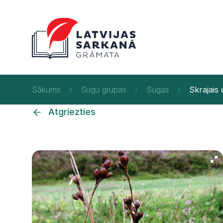
Sākums
Sugu grupas
Sugas
Skrajais 
Atgriezties