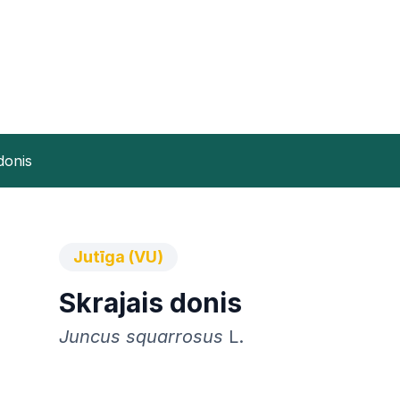
donis
Jutīga (VU)
Skrajais donis
Juncus squarrosus
L.