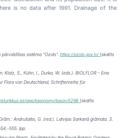
here is no data after 1991. Drainage of the
 pārvaldības sistēma “Ozols”.
https://ozols.gov.lv/
[skatīts
: Klotz, S., Kühn, I., Durka, W. (eds.). BIOLFLOR – Eine
 Flora von Deutschland, Schriftenreihe für
//elurikkus.ee/app/taxonomy/taxon/5298
[skatīts
rām.: Andrušaitis, G. (red.). Latvijas Sarkanā grāmata. 3.
554.–555. lpp.
scular Plants. Facilitated by the Royal Botanic Gardens,