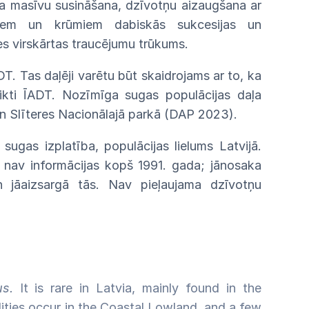
ža
masīvu susināšana, dzīvotņu aizaugšana
ar
kiem
un
krūmiem
dabiskās
sukcesijas
un
nes
virskārtas
traucējumu
trūkums.
ADT.
Tas
daļēji varētu būt skaidrojams ar
to,
ka
veikti ĪADT. Nozīmīga sugas populācijas daļa
n Slīteres Nacionālajā parkā (DAP 2023).
 sugas izplatība, populācijas lielums Latvijā.
m nav
informācijas kopš 1991. gada; jānosaka
 jāaizsargā tās. Nav pieļaujama dzīvotņu
s.
It is rare in Latvia, mainly found in the
lities occur in the Coastal Lowland, and a few