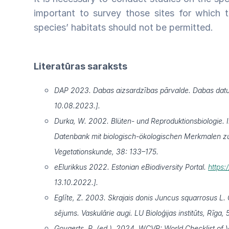
important to survey those sites for which t
species’ habitats should not be permitted.
Literatūras saraksts
DAP 2023. Dabas aizsardzības pārvalde. Dabas datu
10.08.2023.].
Durka, W. 2002. Blüten- und Reproduktionsbiologie. In
Datenbank mit biologisch-ökologischen Merkmalen zur
Vegetationskunde, 38: 133–175.
eElurikkus 2022. Estonian eBiodiversity Portal.
https:
13.10.2022.].
Eglīte, Z. 2003. Skrajais donis Juncus squarrosus L. G
sējums. Vaskulārie augi. LU Bioloģijas institūts, Rīga, 
Govaerts, R. (ed.). 2024. WCVP: World Checklist of Va