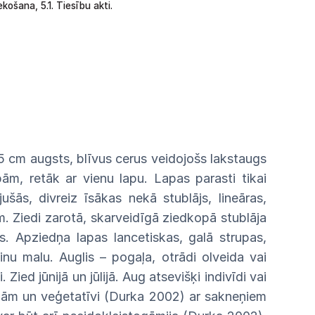
ekošana,
5.1.
Tiesību akti.
45 cm
augsts, blīvus cerus veidojošs lakstaugs
apām, retāk
ar
vienu lapu. Lapas parasti tikai
ijušās, divreiz īsākas nekā stublājs, lineāras,
. Ziedi zarotā,
skarveidīgā
ziedkopā stublāja
s.
Apziedņa
lapas
lancetiskas,
galā
strupas,
inu
malu.
Auglis
–
pogaļa,
otrādi
olveida
vai
i.
Zied jūnijā un jūlijā. Aug atsevišķi
indivīdi
vai
lām un veģetatīvi (Durka 2002) ar
sakneņiem