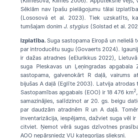
(Klimešová, Klimeš 2006). Apputeksnē
vējš,
Sēklām nav īpašu pielāgojumu tālai izplatī
ba
(Lososová
et
al.
2023).
Tiek
uzskatīts,
k
tumšajam
donim
J. stygius
(Solstad et al. 202
Izplatība.
Suga sastopama Eiropā un
nelielā
t
par introducētu sugu (Govaerts 2024). Igaunij
ir
dažas atradnes (eElurikkus 2022), Lietuv
suga Pleskavas un Ļeņingradas apgabala
sastopama,
galvenokārt R daļā, vairums a
bijušas A daļā
(Eglīte
2003).
Latvija
atrodas
2
Sastopamības apgabals
(EOO)
ir 18 476 km
samazinājies, salīdzinot ar 20. gs. beigu d
par daudzām atradnēm R un A
daļā.
Tomē
inventarizācija, iespējams, dažviet suga vēl
ir
citviet. Ņemot vērā sugas dzīvotnes prasība
AOO
nepārsniedz VU kategorijas
slieksni.