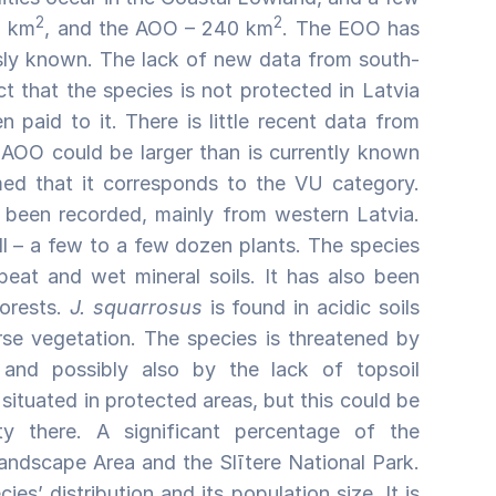
2
2
6 km
, and the AOO – 240 km
. The EOO has
ly known. The lack of new data from south-
t that the species is not protected in Latvia
n paid to it. There is little recent data from
 AOO could be larger than is currently known
umed that it corresponds to the VU category.
 been recorded, mainly from western Latvia.
ll – a few to a few dozen plants. The species
eat and wet mineral soils. It has also been
forests.
J. squarrosus
is found in acidic soils
se vegetation. The species is threatened by
 and possibly also by the lack of topsoil
situated in protected areas, but this could be
ty there. A significant percentage of the
andscape Area and the Slītere National Park.
es’ distribution and its population size. It is