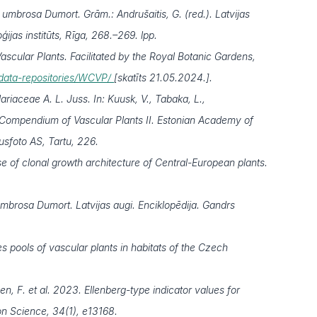
umbrosa Dumort. Grām.: Andrušaitis, G. (red.). Latvijas
ijas institūts, Rīga, 268.–269. lpp.
scular Plants. Facilitated by the Royal Botanic Gardens,
b/data-repositories/WCVP/
[skatīts 21.05.2024.].
ariaceae A. L. Juss. In: Kuusk, V., Tabaka, L.,
s. Compendium of Vascular Plants II. Estonian Academy of
usfoto AS, Tartu, 226.
 of clonal growth architecture of Central-European plants.
umbrosa Dumort. Latvijas augi. Enciklopēdija. Gandrs
s pools of vascular plants in habitats of the Czech
en, F. et al. 2023. Ellenberg-type indicator values for
on Science, 34(1), e13168.