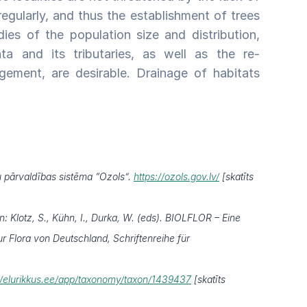
gularly, and thus the establishment of trees
ies of the population size and distribution,
ta and its tributaries, as well as the re-
gement, are desirable. Drainage of habitats
 pārvaldības sistēma “Ozols”.
https://ozols.gov.lv/
[skatīts
: Klotz, S., Kühn, I., Durka, W. (eds). BIOLFLOR – Eine
 Flora von Deutschland, Schriftenreihe für
//elurikkus.ee/app/taxonomy/taxon/1439437
[skatīts