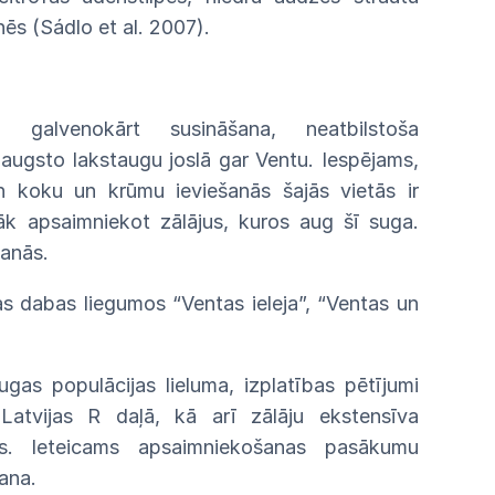
nēs
(Sádlo
et
al.
2007).
d
galvenokārt susināšana, neatbilstoša
 augsto lakstaugu joslā gar
Ventu.
Iespējams,
un koku un krūmu ieviešanās
ša
jās vietās ir
āk apsaimniekot zālājus, kuros aug šī suga.
šanās.
as dabas liegumos “Ventas ieleja”, “Ventas un
u
gas populācijas lieluma, izplatības pētījumi
t
Latvijas
R daļā, kā arī zālāju ekstensīva
ms. Ieteicams
apsaim
niekošanas pasākumu
ana.