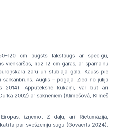
50–120
cm
augsts lakstaugs
ar
spēcīgu,
pas vienkāršas,
līdz
12
cm
garas,
ar
spārnainu
buroņskarā
zaru
un
stublāja
galā.
Kauss
pie
ni sarkanbrūns. Auglis
–
pogaļa.
Zied
no jūlija
s 2014).
Apputeksnē
kukaiņi,
var
būt
arī
(Durka 2002)
ar sakneņiem
(Klimešová,
Klimeš
ā
Eiro
pas, izņemot Z daļu, arī Rietumāzijā,
skatīta
par
svešzemju sugu (Govaerts 2024).