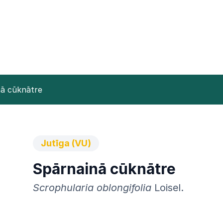
ā cūknātre
Jutīga (VU)
Spārnainā cūknātre
Scrophularia oblongifolia
Loisel.