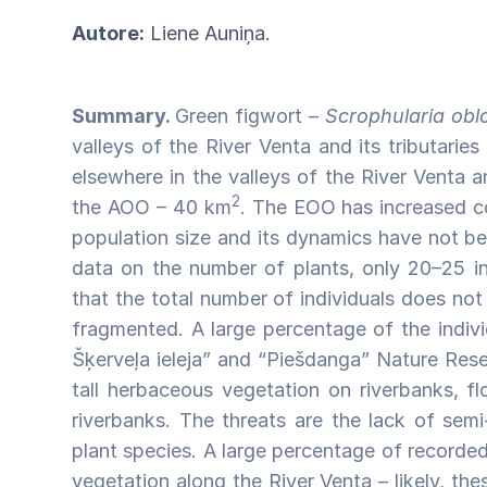
Autore:
Liene Auniņa.
Summary.
Green figwort –
Scrophularia oblo
valleys of the River Venta and its tributari
elsewhere in the valleys of the River Venta a
2
the AOO – 40 km
. The EOO has increased 
population size and its dynamics have not bee
data on the number of plants, only 20–25 in
that the total number of individuals does not
fragmented. A large percentage of the individ
Šķerveļa ieleja” and “Piešdanga” Nature Res
tall herbaceous vegetation on riverbanks, f
riverbanks. The threats are the lack of sem
plant species. A large percentage of recorded 
vegetation along the River Venta – likely, the