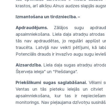
krastos, arī alkšņu
Alnus
audzes slapjās
augs
Izmantošana
un
tirdzniecība.
–
Apdraudējums.
Zālājos
sugu
apdrau
apsaimniekošana. Liela daļa atradņu atrodas
tās
nav
apdraudētas, jo regulāri applūst 
traucēta. Latvijā
nav
veikti
pētījumi,
kā lab
Potenciāls drauds ir invazīvo augu sugu ievie
Aizsardzība.
Liela daļa sugas atradņu atrod
Šķerveļa ieleja” un “Piešdanga”.
Priekšlikumi sugas saglabāšanai.
Vēlami
s
Ventas un tās pieteku ielejās un citvie
apsaimniekošana, kur tas ir nepiecieša
monitorings.
Nav pieļauj
ama dzīvotņu
susināš