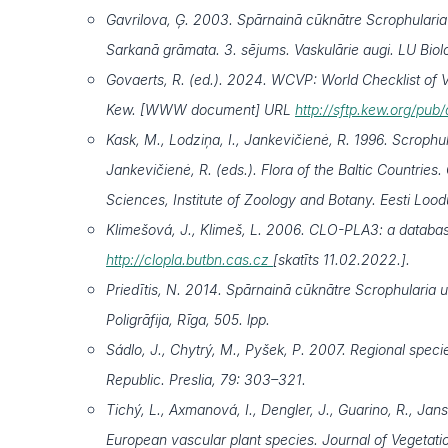
Gavrilova, Ģ. 2003. Spārnainā cūknātre Scrophularia 
Sarkanā grāmata. 3. sējums. Vaskulārie augi. LU Bioloģ
Govaerts, R. (ed.). 2024. WCVP: World Checklist of Va
Kew. [WWW document] URL
http://sftp.kew.org/pu
Kask, M., Lodziņa, I., Jankevičienė, R. 1996. Scrophul
Jankevičienė, R. (eds.). Flora of the Baltic Countrie
Sciences, Institute of Zoology and Botany. Eesti Lood
Klimešová, J., Klimeš, L. 2006. CLO-PLA3: a database
http://clopla.butbn.cas.cz
[skatīts 11.02.2022.].
Priedītis, N. 2014. Spārnainā cūknātre Scrophularia 
Poligrāfija, Rīga, 505. lpp.
Sádlo, J., Chytrý, M., Pyšek, P. 2007. Regional specie
Republic. Preslia, 79: 303–321.
Tichý, L., Axmanová, I., Dengler, J., Guarino, R., Jans
European vascular plant species. Journal of Vegetati