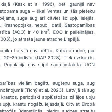
A
daļā (Kask et
al.
1996), bet Igaunijā
nav
sastopama suga – tikai
Ventas
un tās pieteku
pējams, suga aug arī citviet šo upju ielejās.
D.
Krasnopoļska, nepubl. dati).
Sastopamības
2
latība (AOO)
ir 40
km
. EOO ir palielinājies,
2003),
jo
atrasta jauna atradne
Liepājā.
na
mika Latvijā
nav
pētīta. Katrā atradnē, par
kai
20–
25
indivīdi
(DAP
2023).
Tiek
uzskatīts,
0. Populācija
nav
stipri sadrumstalota IUCN
barī
bas vielām bagātu augteņu suga, aug
noēnojumā
(Tichý et al. 2023). Latvijā tā aug
 krastos, periodiski applūstošos zālājos upju
s upju krastu nogāžu lejasdaļā. Citviet Eiropā
eitrofās ūdenstilpēs,
niedru
audzes strautu