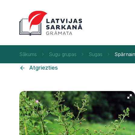
Sākums
Sugu grupas
Sugas
Spārnain
Atgriezties