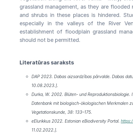
grassland management, as they are flooded re
and shrubs in these places is hindered. Stud
especially in the valleys of the River Ven
establishment of floodplain grassland mana
should not be permitted.
Literatūras saraksts
DAP 2023. Dabas aizsardzības pārvalde. Dabas datu
10.08.2023.].
Durka, W. 2002. Blüten- und Reproduktionsbiologie. In
Datenbank mit biologisch-ökologischen Merkmalen zur
Vegetationskunde, 38: 133–175.
eElurikkus 2022. Estonian eBiodiversity Portal.
https:
11.02.2022.].