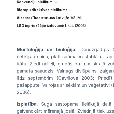
Konvenciju pielikumi:
–.
Biotopu direktīvas pielikums:
–.
Aizsardzības statuss Latvijā:
ĪAS,
ML.
LSG
iepriekšējie izdevumi:
1.
kat.
(2003).
Morfoloģija
un
bioloģija.
Daudzgadīgs
četršķautņainu, plati spārnainu stublāju. La
kātu. Ziedi nelieli, grupās pa
trim
skrajā
žu
pamata saaudzis.
Vainags
divlūpains, zaļga
līdz
septembrim
(Gavrilova
2003; Priedīti
pašappute.
Vairojas
ar
sēklām
un
veģetatīvi 
2006).
Izplatība.
Suga sastopama lielākajā daļ
galvenokārt
mērenajā joslā. Zviedrijā tiek uz