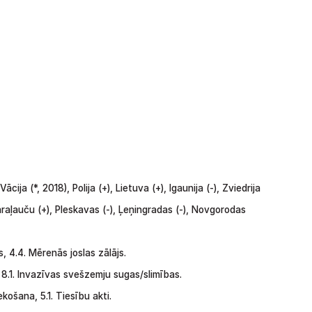
Vācija
(*,
2018),
Polija
(+),
Lietuva
(+),
Igaunija
(-), Zviedrija
Karaļauču
(+),
Pleskavas
(-),
Ļeņingradas (-),
Novgorodas
s,
4.4.
Mērenās
joslas
zālājs.
,
8.1.
Invazīvas svešzemju sugas/slimības.
ekošana,
5.1.
Tiesību akti.