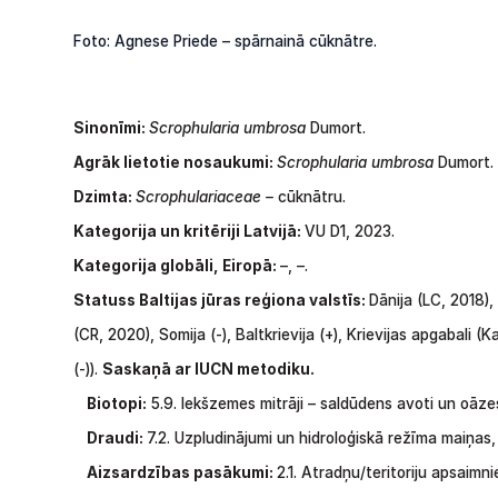
Foto: Agnese Priede – spārnainā cūknātre.
Sinonīmi:
Scrophularia umbrosa
Dumort.
Agrāk lietotie nosaukumi:
Scrophularia umbrosa
Dumort.
Dzimta:
Scrophulariaceae –
cūknātru.
Kategorija un kritēriji Latvijā:
VU D1, 2023.
Kategorija globāli, Eiropā:
–, –.
Statuss Baltijas jūras reģiona valstīs:
Dānija (LC,
2018),
(CR,
2020),
Somija
(-),
Baltkrievija
(+),
Krievijas apgabali (
(-)).
S
askaņā ar IUCN metodiku.
Biotopi:
5.9.
Iekšzemes
mitrāji
–
saldūdens
avoti
un
oāze
Draudi:
7.2.
Uzpludinājumi
un
hidroloģiskā režīma
maiņas
Aizsardzības pasākumi:
2.1.
Atradņu/teritoriju
apsaimni