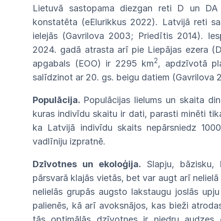
Lietuvā
sasto
pama diezgan reti D un
D
konstatēta (eElurikkus 2022). Latvijā reti 
ielejās (Gavrilova 2003; Priedītis 2014). Ies
2024. gadā atrasta arī pie Liepājas
ezera
(
2
apgabals (EOO) ir 2295 km
, apdzīvotā
p
salīdzinot ar
20.
gs.
beigu
datiem
(Gavrilova
Populācija.
Populācijas lielums un skaita
di
kuras
indivīdu skaitu ir dati, parasti minēti ti
ka
Latvijā indivīdu skaits nepārsniedz 100
vadlīniju
izpratnē.
Dzīvotnes un ekoloģija.
Slapju, bāzisku,
pārsvarā
klajās
vietās,
bet
var
augt
arī
nelielā
nelielās
grupās
augsto lakstaugu joslās upju
palienēs, kā arī
avok
snājos, kas bieži atroda
tās optimālās
dzīvotnes
ir niedru audzes 