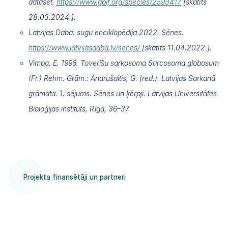
dataset.
https://www.gbif.org/species/2593417
[skatīts
28.03.2024.].
Latvijas Daba: sugu enciklopēdija 2022. Sēnes.
https://www.latvijasdaba.lv/senes/
[skatīts 11.04.2022.].
Vimba, E. 1996. Toverīšu sarkosoma Sarcosoma globosum
(Fr.) Rehm. Grām.: Andrušaitis, G. (red.). Latvijas Sarkanā
grāmata. 1. sējums. Sēnes un ķērpji. Latvijas Universitātes
Bioloģijas institūts, Rīga, 36–37.
Projekta finansētāji un partneri