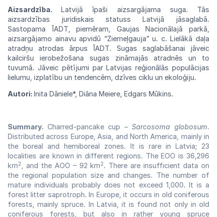
Aizsardzība.
Latvijā
īpaši
aizsargājama
suga. Tās
aizsardzības juridiskais statuss
Latvijā
jāsaglabā.
Sastopama
ĪADT, piemēram,
Gaujas Nacionālajā parkā,
aizsargājamo
ainavu apvidū “Ziemeļgauja” u. c.
Lielākā
daļa
atradņu atrodas ārpus
ĪADT.
Sugas
saglabāšanai jāveic
kailciršu
ierobežošana
sugas zināmajās atradnēs un to
tuvumā.
Jāveic
pētījumi par Latvijas reģionālās
populācijas
lielumu, izplatību un tendencēm, dzīves
ciklu
un
ekoloģiju.
Autori:
Inita Dāniele*, Diāna Meiere, Edgars Mūkins.
Summary.
Charred-pancake cup –
Sarcosoma globosum
.
Distributed across Europe, Asia, and North America, mainly in
the boreal and hemiboreal zones. It is rare in Latvia; 23
localities are known in different regions. The EOO is 36,296
2
2
km
, and the AOO – 92 km
. There are insufficient data on
the regional population size and changes. The number of
mature individuals probably does not exceed 1,000. It is a
forest litter saprotroph. In Europe, it occurs in old coniferous
forests, mainly spruce. In Latvia, it is found not only in old
coniferous forests, but also in rather young spruce