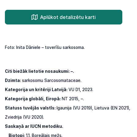
Aplūkot detalizētu karti
Foto: Inita Dāniele – toverīšu sarkosoma.
Citi biežāk lietotie nosaukumi: –.
Dzimta:
sarkosomu Sarcosomataceae.
Kategorija un kritēriji Latvijā:
VU D1, 2023.
Kategorija globāli, Eiropā:
NT 2015, –.
Statuss tuvējās valstīs:
Igaunija (VU 2019), Lietuva (EN 2021),
Zviedrija (VU 2020).
Saskaņā ar IUCN metodiku.
Biotopi:
1.1. Boreālais mežs.