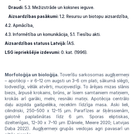
Draudi:
5.3. Mežizstrāde un koksnes ieguve.
Aizsardzības pasākumi:
1.2. Resursu un biotopu aizsardzība,
4.2. Apmācība,
4.3. Informētība un komunikācija, 5.1. Tiesību akti.
Aizsardzības statuss Latvijā:
ĪAS.
LSG iepriekšējie izdevumi:
0. kat. (1996).
Morfoloģija un bioloģija.
Toverīšu
sarko
somas augļķermeņi
– apotēciji – ir 6–12
cm
augsti
un
3–6
cm
plati,
sākumā
slēgti,
lodveidīgi,
vēlāk atvērti, muciņveidīgi.
To
ārējais
mizas
slānis
biezs, ārpusē krokains, brūns, ar
īsiem
samtainiem matiņiem,
krokās arī
garāki,
melni, resnāki matiņi. Apotēcija centrālo
daļu
aizpilda gaišpelēka, receklim līdzīga
masa.
Aski lieli,
cilindriski, 250–500 x 12–15
μm.
Parafīzes ar šķērssienām,
galotnē
paplašinātas
līdz 6 μm. Sporas eliptiskas,
dzeltenīgas,
12–30
x
7–10
μm
(Dāniele,
Meiere
2020;
Latvi
jas
Daba 2022). Augļķermeņi grupās
veidojas
agri pavasarī un