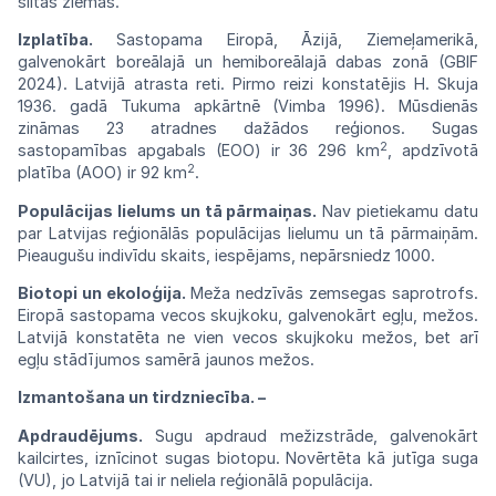
siltās
ziemās.
Izplatība.
Sastopama Eiropā, Āzijā,
Ziemeļ
amerikā,
galvenokārt boreālajā un
hemibore
ālajā dabas zonā (GBIF
2024). Latvijā
atrasta
reti.
Pirmo
reizi
konstatējis
H.
Skuja
1936.
gadā
Tukuma apkārtnē (Vimba 1996).
Mūsdienās
zināmas 23 atradnes dažādos reģionos.
Sugas
2
sastopamības apgabals (EOO) ir 36 296
km
,
apdzīvotā
2
platība
(AOO)
ir
92
km
.
Populācijas lielums un tā pārmaiņas.
Nav pietiekamu datu
par Latvijas reģionālās populācijas lielumu un tā pārmaiņām.
Pieaugušu indivīdu skaits, iespējams, nepārsniedz 1000.
Biotopi un ekoloģija.
Meža nedzīvās zemsegas saprotrofs.
Eiropā sastopama vecos skujkoku, galvenokārt egļu, mežos.
Latvijā konstatēta ne vien vecos skujkoku mežos, bet arī
egļu stādījumos samērā jaunos mežos.
Izmantošana un tirdzniecība. –
Apdraudējums.
Sugu apdraud
mežizstrāde,
galvenokārt
kailcirtes, iznīcinot sugas
biotopu.
Novērtēta kā jutīga suga
(VU), jo Latvijā tai
ir
neliela reģionālā
populācija.