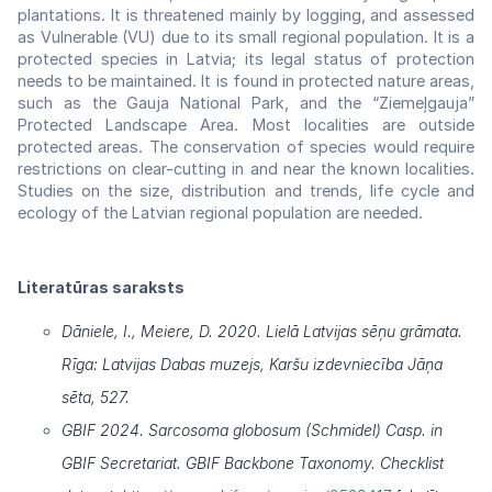
plantations. It is threatened mainly by logging, and assessed
as Vulnerable (VU) due to its small regional population. It is a
protected species in Latvia; its legal status of protection
needs to be maintained. It is found in protected nature areas,
such as the Gauja National Park, and the “Ziemeļgauja”
Protected Landscape Area. Most localities are outside
protected areas. The conservation of species would require
restrictions on clear-cutting in and near the known localities.
Studies on the size, distribution and trends, life cycle and
ecology of the Latvian regional population are needed.
Literatūras saraksts
Dāniele, I., Meiere, D. 2020. Lielā Latvijas sēņu grāmata.
Rīga: Latvijas Dabas muzejs, Karšu izdevniecība Jāņa
sēta, 527.
GBIF 2024. Sarcosoma globosum (Schmidel) Casp. in
GBIF Secretariat. GBIF Backbone Taxonomy. Checklist