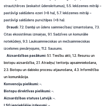
strauti/tērces
(ieskaitot
ūdenskritumus),
5.5.
Iekšzemes
mitrāji
–
pastāvīgi
saldūdens
ezeri
(>8
ha),
5.7.
Iekšzemes
mitrāji
–
pastāvīgi
saldūdens
purvi/tilpes
(<8
ha).
Draudi:
7.2.
Dambji
un
ūdens
saimniecības/
izmantošana,
7.3.
Citas
ekosistēmas
izmaiņas,
9.1.
Sadzīves
un
komunālie
notekūdeņi,
9.3.
Lauksaimnieciskas
un
mežsaimnieciskas
izcelsmes
piesārņojums,
11.2.
Sausums.
Aizsardzības pasākumi:
5.1. Tiesību akti,
1.2.
Resursu
un
biotopu
aizsardzība,
2.1.
Atradņu/
teritoriju apsaimniekošana,
2.3.
Biotopu un
dabisko procesu atjaunošana,
4.3.
Informētība
un
komunikācija.
Konvenciju pielikumi:
–.
Biotopu direktīvas pielikumi:
–.
Aizsardzības statuss Latvijā:
–.
LSG
iepriekšējie izdevumi:
–.