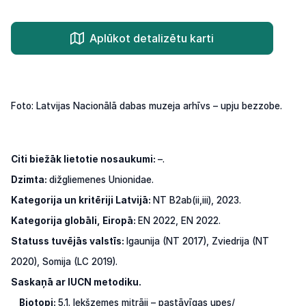
Aplūkot detalizētu karti
Foto: Latvijas Nacionālā dabas muzeja arhīvs – upju bezzobe.
Citi biežāk lietotie nosaukumi:
–.
Dzimta:
dižgliemenes Unionidae.
Kategorija un kritēriji Latvijā:
NT B2ab(ii,iii), 2023.
Kategorija globāli, Eiropā:
EN 2022, EN 2022.
Statuss
tuvējās
valstīs:
Igaunija
(NT
2017),
Zviedrija
(NT
2020),
Somija
(LC
2019).
Saskaņā ar IUCN metodiku.
Biotopi:
5.1.
Iekšzemes
mitrāji
–
pastāvīgas
upes/