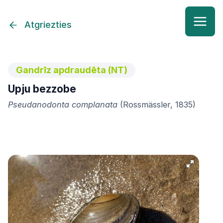
Atgriezties
Gandrīz apdraudēta (NT)
Upju bezzobe
Pseudanodonta complanata
(Rossmässler, 1835)