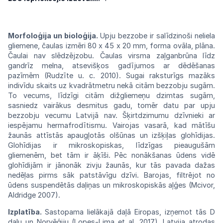
Morfoloģija un bioloģija.
Upju bezzobe
ir
salīdzinoši neliela
gliemene, čaulas
izmēri
80 x 45 x 20 mm, forma ovāla, plāna.
Čaulai
nav
slēdzējzobu. Čaulas virsma
zaļganbrūna
līdz
gandrīz melna, atsevišķos gadījumos
ar
dēdēšanas
pazīmēm
(Rudzīte
u.
c.
2010).
Sugai
raksturīgs mazāks
indivīdu skaits uz
kvadrāt
metru
nekā
citām
bezzobju
sugām.
To
vecums,
līdzīgi citām dižgliemeņu dzimtas
sugām,
sasniedz vairākus desmitus gadu, tomēr
datu
par upju
bezzobju vecumu Latvijā
nav.
Šķirt
dzimumu dzīvnieki ar
iespējamu
herma
frodītismu.
Vairojas
vasarā, kad mātīšu
žaunās
attīstās apaugļotās olšūnas un
izšķiļas
glohīdijas.
Glohīdijas ir
mikroskopiskas,
līdzīgas pieaugušām
gliemenēm, bet tām
ir
āķīši.
Pēc
nonākšanas ūdens vidē
glohīdijām
ir jānonāk zivju žaunās,
kur tās
pavada
dažas
nedēļas pirms sāk patstāvīgu
dzīvi.
Barojas, filtrējot no
ūdens suspendētās
daļiņas
un mikroskopiskās aļģes
(Mcivor,
Aldridge
2007).
Izplatība.
Sastopama lielākajā daļā
Eiropas,
izņemot tās D
daļu un Norvēģiju
(Lopes‐Lima
et al. 2017). Latvija atrodas