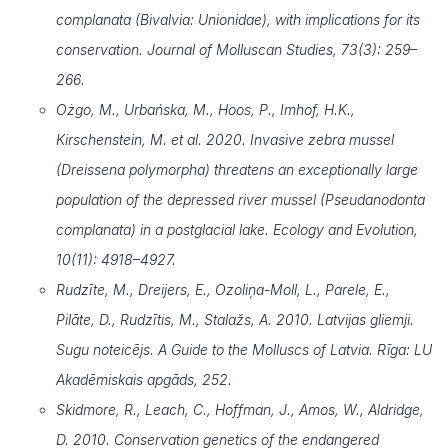
complanata (Bivalvia: Unionidae), with implications for its
conservation. Journal of Molluscan Studies, 73(3): 259–
266.
Ożgo, M., Urbańska, M., Hoos, P., Imhof, H.K.,
Kirschenstein, M. et al. 2020. Invasive zebra mussel
(Dreissena polymorpha) threatens an exceptionally large
population of the depressed river mussel (Pseudanodonta
complanata) in a postglacial lake. Ecology and Evolution,
10(11): 4918–4927.
Rudzīte, M., Dreijers, E., Ozoliņa-Moll, L., Parele, E.,
Pilāte, D., Rudzītis, M., Stalažs, A. 2010. Latvijas gliemji.
Sugu noteicējs. A Guide to the Molluscs of Latvia. Rīga: LU
Akadēmiskais apgāds, 252.
Skidmore, R., Leach, C., Hoffman, J., Amos, W., Aldridge,
D. 2010. Conservation genetics of the endangered