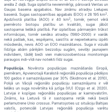
areāla Z
daļā.
Suga izplatīta nevienmērīgi, pārsvarā
Ventas
un
Gaujas baseina apgabalos.
Nav
zināmu
atradņu Lielupes
2
baseinā. Sugas
sastopamības
apgabals (EOO) ir 28 195 km
.
2
Apdzīvotā platība (AOO) ir 40 km
, tomēr, ņemot vērā
piemēroto biotopu platību un kvalitāti, sugai jābūt
sastopamai lielākā platībā. Par izplatības pārmaiņām trūkst
informācijas, tomēr senāko atradņu (1980–2000) ir vairāk
nekā pašlaik, kas, iespējams, saistīts ar nepietiekamu izpēti
mūsdienās, nevis AOO un EOO mazināšanos.
Suga ir vizuāli
līdzīga abām pārējām
bezzobju
sugām, sevišķi jaunajiem
indivīdiem,
tādēļ
bieži vien makrozoobentosa
monitoringa
paraugos indi-vīdi
nav
noteikti līdz sugai.
Populācija.
Novērota populācijas
mazināša
nās Eiropā,
piemēram, Apvienotajā
Karalistē
reģionālā populācija pēdējos
100 gados ir samazinājusies
par
30%
(Skidmore
et
al.
2010),
Polijā un
Vācijā
reģionālo populāciju
samazi
nājums ir vēl
lielāks un suga novērtēta kā jutīga
(VU)
(Ożgo
et
al.
2020).
Latvijai
ir
kopīgas reģionālās populācijas ar
kaimiņvalstīm.
Zināms, ka Lietuvā tā ir sastopama retāk
nekā
biezā
perlamutrene
Unio
crassus
.
Pamatojoties
uz situāciju Baltijas
valstīs, potenciāli
Latvijas
reģionālā populācija varētu