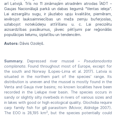
arī Latvijā. Trīs no 11 zināmajām atradnēm atrodas ĪADT –
Gaujas Nacionālajā parkā un dabas liegumā “Ventas ieleja”.
Lai aizsargātu sugu, ir jāuzlabo upju kvalitāte, piemēram,
ievērojot lauksaimniecības un meža zemju buferjoslas,
uzlabojot notekūdeņu attīrīšanu
u. c. Lai precizētu
aizsardzības pasākumus, jāveic pētījumi par reģionālās
populācijas lielumu, izplatību un tendencēm.
Autors:
Dāvis Ozoliņš.
Summary.
Depressed river mussel –
Pseudanodonta
complanata
. Found throughout most of Europe, except for
the south and Norway (Lopes-Lima et al. 2017). Latvia is
situated in the northern part of the species’ range. Its
distribution is uneven and the mussel is mostly found in the
Venta and Gauja river basins; no known localities have been
recorded in the Lielupe river basin. The species occurs in
sandy or slightly silty riverbeds in rivers of various sizes and
in lakes with good or high ecological quality. Glochidia require
carp family fish for gill parasitism (Mcivor, Aldridge 2007).
2
The EOO is 28,195 km
, but the species potentially could