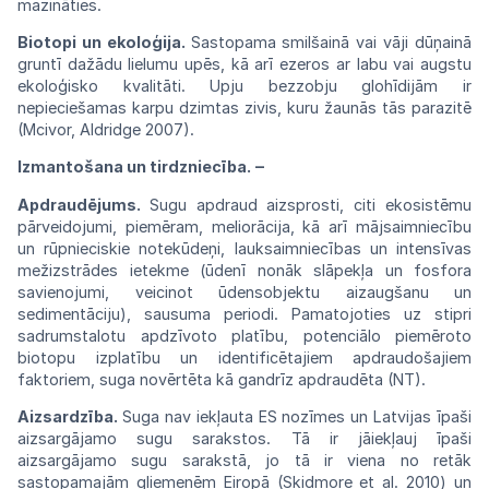
mazināties.
Biotopi un ekoloģija.
Sastopama smilšainā vai vāji dūņainā
gruntī dažādu lielumu upēs, kā arī ezeros ar labu vai augstu
ekoloģisko kvalitāti. Upju bezzobju glohīdijām ir
nepieciešamas karpu dzimtas zivis, kuru žaunās tās parazitē
(Mcivor, Aldridge 2007).
Izmantošana un tirdzniecība. ‒
Apdraudējums.
Sugu apdraud aizsprosti,
citi
ekosistēmu
pārveidojumi, piemēram,
melio
rācija, kā arī mājsaimniecību
un
rūpnieciskie
notekūdeņi, lauksaimniecības un
intensīvas
mežizstrādes ietekme (ūdenī nonāk
slāpekļa
un fosfora
savienojumi, veicinot
ūdensobjektu
aizaugšanu un
sedimentāciju),
sausuma
periodi. Pamatojoties uz stipri
sadrumstalotu
apdzīvoto platību, potenciālo piemēroto
biotopu izplatību un identificētajiem apdraudošajiem
faktoriem, suga novērtēta kā gandrīz apdraudēta (NT).
Aizsardzība.
Suga nav iekļauta ES nozīmes un Latvijas īpaši
aizsargājamo sugu sarakstos. Tā ir jāiekļauj īpaši
aizsargājamo sugu sarakstā, jo tā ir viena no retāk
sastopamajām gliemenēm Eiropā (Skidmore et al. 2010) un