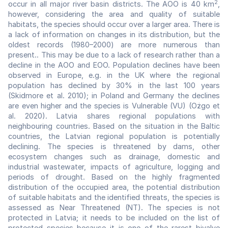
2
occur in all major river basin districts. The AOO is 40 km
,
however, considering the area and quality of suitable
habitats, the species should occur over a larger area. There is
a lack of information on changes in its distribution, but the
oldest records (1980–2000) are more numerous than
present.. This may be due to a lack of research rather than a
decline in the AOO and EOO. Population declines have been
observed in Europe, e.g. in the UK where the regional
population has declined by 30% in the last 100 years
(Skidmore et al. 2010); in Poland and Germany the declines
are even higher and the species is Vulnerable (VU) (Ożgo et
al. 2020). Latvia shares regional populations with
neighbouring countries. Based on the situation in the Baltic
countries, the Latvian regional population is potentially
declining. The species is threatened by dams, other
ecosystem changes such as drainage, domestic and
industrial wastewater, impacts of agriculture, logging and
periods of drought. Based on the highly fragmented
distribution of the occupied area, the potential distribution
of suitable habitats and the identified threats, the species is
assessed as Near Threatened (NT). The species is not
protected in Latvia; it needs to be included on the list of
protected species because it is one of the rarest bivalve