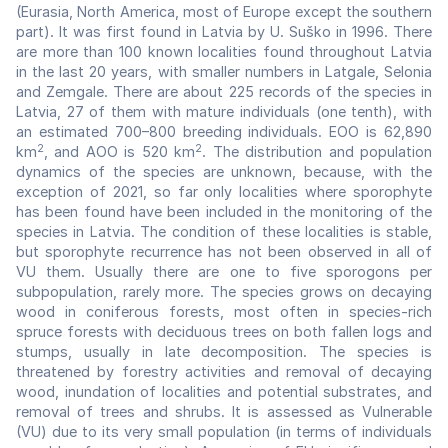
(Eurasia, North America, most of Europe except the southern
part). It was first found in Latvia by U. Suško in 1996. There
are more than 100 known localities found throughout Latvia
in the last 20 years, with smaller numbers in Latgale, Selonia
and Zemgale. There are about 225 records of the species in
Latvia, 27 of them with mature individuals (one tenth), with
an estimated 700–800 breeding individuals. EOO is 62,890
2
2
km
, and AOO is 520 km
. The distribution and population
dynamics of the species are unknown, because, with the
exception of 2021, so far only localities where sporophyte
has been found have been included in the monitoring of the
species in Latvia. The condition of these localities is stable,
but sporophyte recurrence has not been observed in all of
VU them. Usually there are one to five sporogons per
subpopulation, rarely more. The species grows on decaying
wood in coniferous forests, most often in species-rich
spruce forests with deciduous trees on both fallen logs and
stumps, usually in late decomposition. The species is
threatened by forestry activities and removal of decaying
wood, inundation of localities and potential substrates, and
removal of trees and shrubs. It is assessed as Vulnerable
(VU) due to its very small population (in terms of individuals