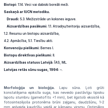
Biotopi:
1.14. Veci vai dabiski boreāli meži.
Saskaņā ar IUCN metodiku.
Draudi:
5.3. Mežizstrāde un koksnes ieguve.
Aizsardzības pasākumi:
1.1. Atradņu/teritoriju aizsardzība,
1.2. Resursu un biotopu aizsardzība,
4.2. Apmācība, 5.1. Tiesību akti.
Konvenciju pielikumi:
Bernes I.
Biotopu direktīvas pielikumi:
II.
Aizsardzības statuss Latvijā:
ĪAS, ML.
Latvijas retās sūnu sugas, 1994:
–.
Morfoloģija un bioloģija.
Lapu sūna. Ļoti grūti
konstatējama epiksīla suga, kas neveido pastāvīgu tipisku
lapotu stumbru (gametofīts
<1 mm), bet ilgstoši eksistē kā
fotosintezējoša protonēma brūni zaļganu, daudzšūnu, 1–2
mm apļveida kaudzīšu veidā ar kārpainu virsmu. Optimālos