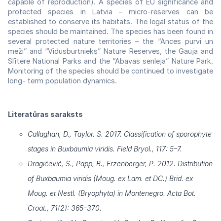
capable of reproduction). A species of EU significance and
protected species in Latvia – micro-reserves can be
established to conserve its habitats. The legal status of the
species should be maintained. The species has been found in
several protected nature territories – the “Ances purvi un
meži” and “Vidusburtnieks” Nature Reserves, the Gauja and
Slītere National Parks and the “Abavas senleja” Nature Park.
Monitoring of the species should be continued to investigate
long- term population dynamics.
Literatūras saraksts
Callaghan, D., Taylor, S. 2017. Classification of sporophyte
stages in Buxbaumia viridis. Field Bryol., 117: 5–7.
Dragićević, S., Papp, B., Erzenberger, P. 2012. Distribution
of Buxbaumia viridis (Moug. ex Lam. et DC.) Brid. ex
Moug. et Nestl. (Bryophyta) in Montenegro. Acta Bot.
Croat., 71(2): 365–370.