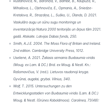
Rustanoviča, N., Baroniņa, V., Bambe, B., Kaupuža, R.,
Mihailova, L., Oļehnoviča, E., Opmanis, A., Sniedze-
Kretalova, R., Strazdiņa, L., Suško, U., Ūlands, D. 2021.
Vaskulāro augu un sūnu sugu monitorings un
inventarizācija Natura 2000 teritorijās un ārpus tām 2021.
gadā. Atskaite. Latvijas Dabas fonds, 250.
Smith, A.J.E. 2004. The Moss Flora of Britain and Ireland.
2nd edition. Cambridge University Press, 1012.
Uselienė, A. 2021. Žaliasis sėmainis Buxbaumia viridis
(Moug. ex Lam. & DC.) Brid. ex Moug. & Nestl. Kn.:
Rašomavičius, V. (red.). Lietuvos raudonoji knyga.
Gyvūnai, augalai, grybai. Vilnius, 340.
Wolf, T. 2015. Untersuchungen zu den
Entwicklungsstadien von Buxbaumia viridis (Lam. & DC.)
Moug. & Nestl. (Grünes Koboldmoos). Carolinea, 73(48):