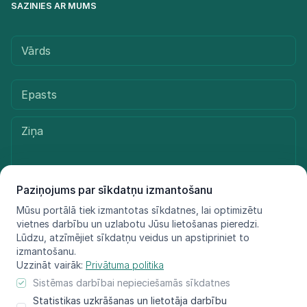
SAZINIES AR MUMS
Paziņojums par sīkdatņu izmantošanu
Mūsu portālā tiek izmantotas sīkdatnes, lai optimizētu
Sūtīt ziņu
vietnes darbību un uzlabotu Jūsu lietošanas pieredzi.
Lūdzu, atzīmējiet sīkdatņu veidus un apstipriniet to
izmantošanu.
Uzzināt vairāk:
Privātuma politika
© LIFE FOR SPECIES, 2021 - 2025
Sistēmas darbībai nepieciešamās sīkdatnes
Informācija atspoguļo tikai projekta LIFE FOR SPECIES īstenotāju
Statistikas uzkrāšanas un lietotāja darbību
redzējumu, Eiropas Klimata, infrastruktūras