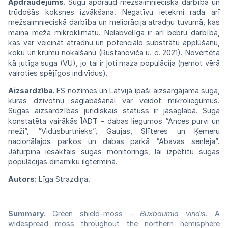
Apdraudējums.
Sugu apdraud mežsaimnieciskā darbība un
trūdošās koksnes izvākšana. Negatīvu ietekmi rada arī
mežsaimnieciskā darbība un meliorācija atradņu tuvumā, kas
maina meža mikroklimatu. Nelabvēlīga ir arī bebru darbība,
kas var veicināt atradņu un potenciālo substrātu applūšanu,
koku un krūmu nokalšanu (Rustanoviča u. c. 2021). Novērtēta
kā jutīga suga (VU), jo tai ir ļoti maza populācija (ņemot vērā
vairoties spējīgos indivīdus).
Aizsardzība.
ES nozīmes un Latvijā īpaši aizsargājama suga,
kuras dzīvotņu saglabāšanai var veidot mikroliegumus.
Sugas aizsardzības juridiskais statuss ir jāsaglabā. Suga
konstatēta vairākās ĪADT – dabas liegumos “Ances purvi un
meži”, “Vidusburtnieks”, Gaujas, Slīteres un Ķemeru
nacionālajos parkos un dabas parkā “Abavas senleja”.
Jāturpina iesāktais sugas monitorings, lai izpētītu sugas
populācijas dinamiku ilgtermiņā.
Autors:
Līga Strazdiņa.
Summary.
Green shield-moss –
Buxbaumia viridis
. A
widespread moss throughout the northern hemisphere