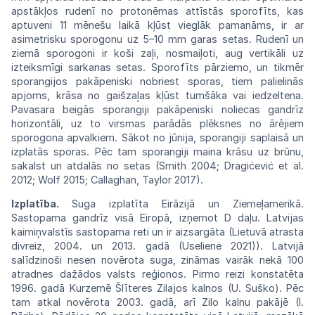
apstākļos rudenī no protonēmas attīstās sporofīts, kas
aptuveni 11 mēnešu laikā kļūst vieglāk pamanāms, ir ar
asimetrisku sporogonu uz 5–10 mm garas setas. Rudenī un
ziemā sporogoni ir koši zaļi, nosmaiļoti, aug vertikāli uz
izteiksmīgi sarkanas setas. Sporofīts pārziemo, un tikmēr
sporangijos pakāpeniski nobriest sporas, tiem palielinās
apjoms, krāsa no gaišzaļas kļūst tumšāka vai iedzeltena.
Pavasara beigās sporangiji pakāpeniski noliecas gandrīz
horizontāli, uz to virsmas parādās plēksnes no ārējiem
sporogona apvalkiem. Sākot no jūnija, sporangiji saplaisā un
izplatās sporas. Pēc tam sporangiji maina krāsu uz brūnu,
sakalst un atdalās no setas (Smith 2004; Dragićević et al.
2012; Wolf 2015;
Callaghan, Taylor 2017).
Izplatība.
Suga izplatīta Eirāzijā un Ziemeļamerikā.
Sastopama gandrīz visā Eiropā, izņemot D daļu. Latvijas
kaimiņvalstīs sastopama reti un ir aizsargāta (Lietuvā atrasta
divreiz, 2004. un 2013. gadā (Uselienė 2021)). Latvijā
salīdzinoši nesen novērota suga, zināmas vairāk nekā 100
atradnes dažādos valsts reģionos. Pirmo reizi konstatēta
1996. gadā Kurzemē Šlīteres Zilajos kalnos (U. Suško). Pēc
tam atkal novērota 2003. gadā, arī Zilo kalnu pakājē (I.