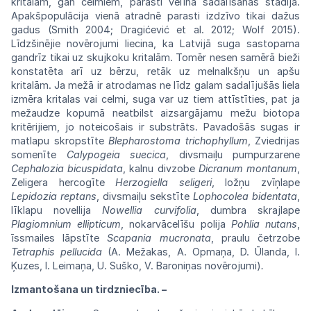
kritalām, gan celmiem, parasti vēlīnā sadalīšanās stadijā.
Apakšpopulācija vienā atradnē parasti izdzīvo tikai dažus
gadus (Smith 2004; Dragićević et al. 2012; Wolf 2015).
Līdzšinējie novērojumi liecina, ka Latvijā suga sastopama
gandrīz tikai uz skujkoku kritalām. Tomēr nesen samērā bieži
konstatēta arī uz bērzu, retāk uz melnalkšņu un apšu
kritalām. Ja mežā ir atrodamas ne līdz galam sadalījušās liela
izmēra kritalas vai celmi, suga var uz tiem attīstīties, pat ja
mežaudze kopumā neatbilst aizsargājamu mežu biotopa
kritērijiem, jo noteicošais ir substrāts. Pavadošās sugas ir
matlapu skropstīte
Blepharostoma
trichophyllum
, Zviedrijas
somenīte
Calypogeia
suecica
, divsmaiļu pumpurzarene
Cephalozia
bicuspidata
, kalnu divzobe
Dicranum
montanum
,
Zeligera hercogīte
Herzogiella
seligeri
, ložņu zvīņlape
Lepidozia
reptans
, divsmaiļu sekstīte
Lophocolea
bidentata
,
līklapu novellija
Nowellia
curvifolia
, dumbra skrajlape
Plagiomnium
ellipticum
, nokarvācelīšu polija
Pohlia nutans
,
īssmailes lāpstīte
Scapania mucronata
, praulu četrzobe
Tetraphis
pellucida
(A. Mežakas, A. Opmaņa,
D. Ūlanda, I.
Ķuzes, I. Leimaņa, U. Suško,
V. Baroniņas novērojumi)
.
Izmantošana un tirdzniecība. –