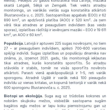
Rēriha). Pēdējos
20 gados konstatēta visā Latvijā, mazākā
skaitā Latgalē, Sēlijā un Zemgalē. Tiek veikts
atradņu
monitorings, un vairākās vietās suga konstatēta atkārtoti
(Rustanoviča u. c. 2021). Sastopamības apgabals (EOO) ir 62
2
2
890 km
, un apdzīvotā platība (AOO) ir 520 km
. Ja ņem
vērā tikai atradnes ar pieaugušiem indivīdiem (kas veido
sporas), izplatības rādītāji ir ievērojami mazāki – EOO ir 19 611
2
2
km
, un AOO ir 60 km
.
Populācija.
Latvijā ir aptuveni 225 sugas novērojumi, no tiem
27 – ar pieaugušiem indivīdiem, aplēsti 700–800 vairoties
spējīgi indivīdi. Sugas izplatības un populāciju dinamika nav
zināma, jo, izņemot 2021. gadu, tās monitoringā iekļautas
tikai atradnes, kurās konstatēts sporofīts. Šo atradņu
stāvoklis ir stabils, tomēr ne visās sporofīts novērots
atkārtoti. Parasti vienā apakšpopulācijā ir 1–5, reti vairāk
sporogonu. Atradnē Ugālē ir vairāk nekā 100 pieaugušo
indivīdu uz vienas
kritalas, un kopumā teritorijā ir vairāk nekā
600 sporogonu (Rustanoviča u. c. 2021).
Biotopi un ekoloģija.
Suga aug uz trūdošas koksnes un
nobirām skujkoku mežos, visbiežāk sastopama sugām
bagātos egļu mežos ar lapu koku piemistrojumu gan uz