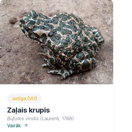
Jutīga (VU)
Zaļais krupis
Bufotes viridis
(Laurenti, 1768)
Vairāk