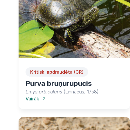
Kritiski apdraudēta (CR)
Purva bruņurupucis
Emys orbicularis
(Linnaeus, 1758)
Vairāk