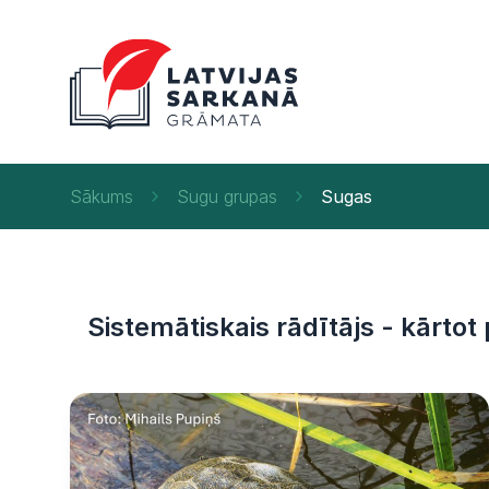
Sākums
Sugu grupas
Sugas
Sistemātiskais rādītājs - kārtot