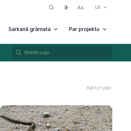
LV
Sarkanā grāmata
Par projektu
Kārtot pēc: