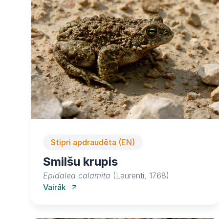
Stipri apdraudēta (EN)
Smilšu krupis
Epidalea calamita
(Laurenti, 1768)
Vairāk