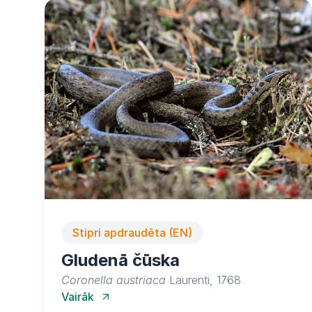
Stipri apdraudēta (EN)
Gludenā čūska
Coronella austriaca
Laurenti, 1768
Vairāk