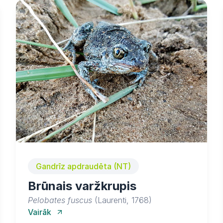
Gandrīz apdraudēta (NT)
Brūnais varžkrupis
Pelobates fuscus
(Laurenti, 1768)
Vairāk