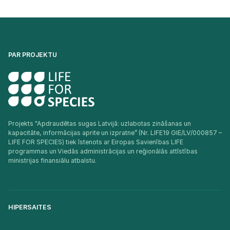
PAR PROJEKTU
Projekts "Apdraudētas sugas Latvijā: uzlabotas zināšanas un
kapacitāte, informācijas aprite un izpratne” (Nr. LIFE19 GIE/LV/000857 –
LIFE FOR SPECIES) tiek īstenots ar Eiropas Savienības LIFE
programmas un Viedās administrācijas un reģionālās attīstības
ministrijas finansiālu atbalstu.​
HIPERSAITES