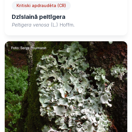
Kritiski apdraudēta (CR)
Dzīslainā peltīgera
Peltigera venosa
(L.) Hoffm.