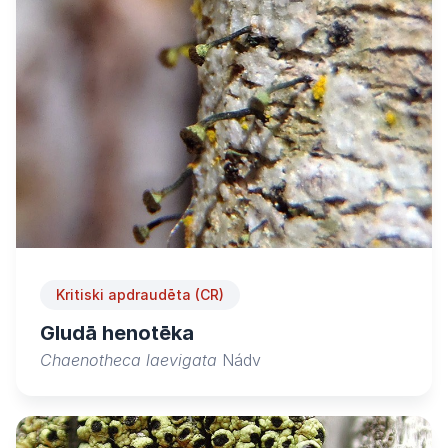
Kritiski apdraudēta (CR)
Gludā henotēka
Chaenotheca laevigata
Nádv