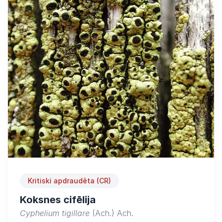
Kritiski apdraudēta (CR)
Koksnes cifēlija
Cyphelium tigillare
(Ach.) Ach.