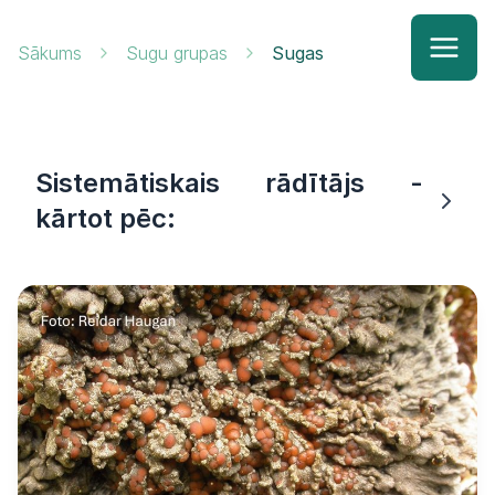
Sākums
Sugu grupas
Sugas
Sistemātiskais rādītājs -
kārtot pēc: