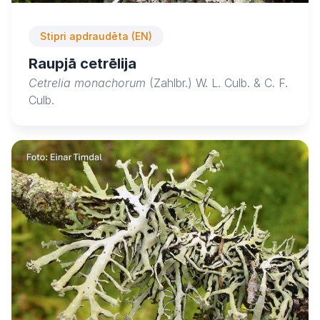
Stipri apdraudēta (EN)
Raupjā cetrēlija
Cetrelia monachorum
(Zahlbr.) W. L. Culb. & C. F.
Culb.