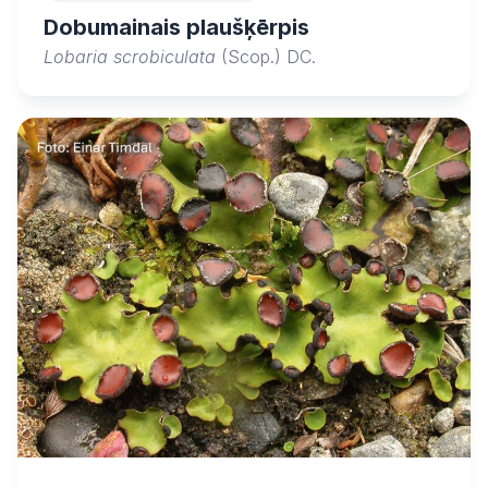
Dobumainais plaušķērpis
Lobaria scrobiculata
(Scop.) DC.