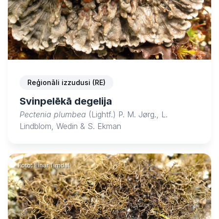
Reģionāli izzudusi (RE)
Svinpelēkā degelija
Pectenia plumbea
(Lightf.) P. M. Jørg., L.
Lindblom, Wedin & S. Ekman