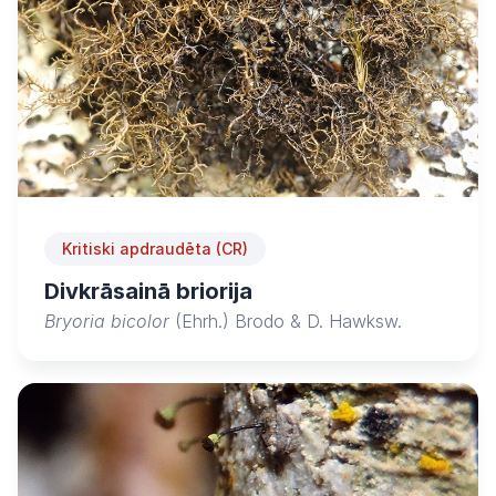
Kritiski apdraudēta (CR)
Divkrāsainā briorija
Bryoria bicolor
(Ehrh.) Brodo & D. Hawksw.