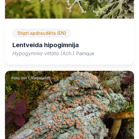
Stipri apdraudēta (EN)
Lentveida hipogimnija
Hypogymnia vittata
(Ach.) Parrique