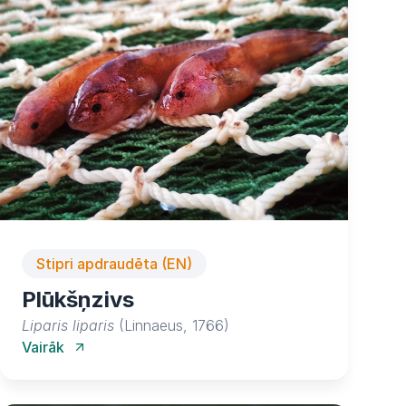
Stipri apdraudēta (EN)
Plūkšņzivs
Liparis liparis
(Linnaeus, 1766)
Vairāk