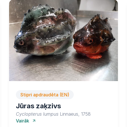
Stipri apdraudēta (EN)
Jūras zaķzivs
Cyclopterus lumpus
Linnaeus, 1758
Vairāk