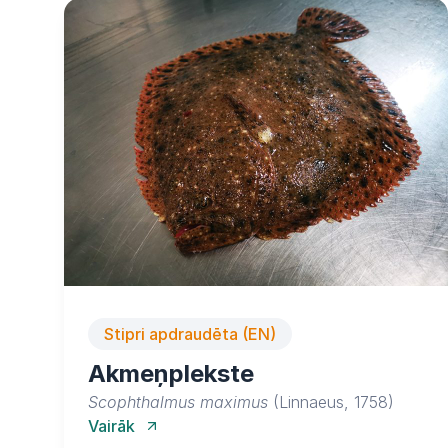
Stipri apdraudēta (EN)
Akmeņplekste
Scophthalmus maximus
(Linnaeus, 1758)
Vairāk