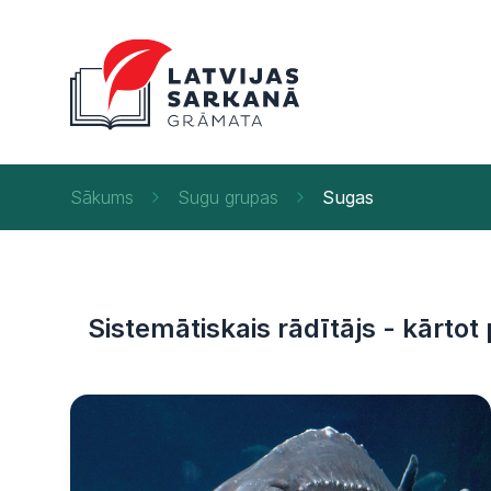
Sākums
Sugu grupas
Sugas
Sistemātiskais rādītājs - kārtot