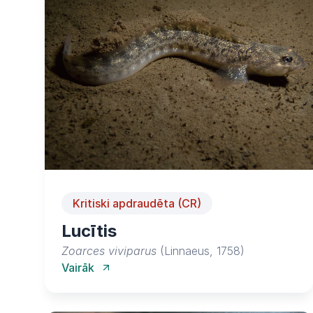
Kritiski apdraudēta (CR)
Lucītis
Zoarces viviparus
(Linnaeus, 1758)
Vairāk