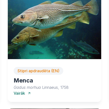
Stipri apdraudēta (EN)
Menca
Gadus morhua
Linnaeus, 1758
Vairāk