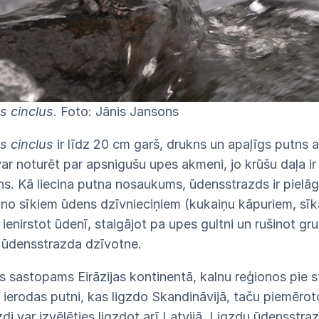
s cinclus
. Foto: Jānis Jansons
s cinclus
ir līdz 20 cm garš, drukns un apaļīgs putns ar
ar noturēt par apsnigušu upes akmeni, jo krūšu daļa ir 
ns. Kā liecina putna nosaukums, ūdensstrazds ir pielāg
 no sīkiem ūdens dzīvnieciņiem (kukaiņu kāpuriem, sī
ienirstot ūdenī, staigājot pa upes gultni un rušinot grun
 ūdensstrazda dzīvotne.
 sastopams Eirāzijas kontinentā, kalnu reģionos pie 
 ierodas putni, kas ligzdo Skandināvijā, taču piemērot
i var izvēlēties ligzdot arī Latvijā. Ligzdu ūdensstraz