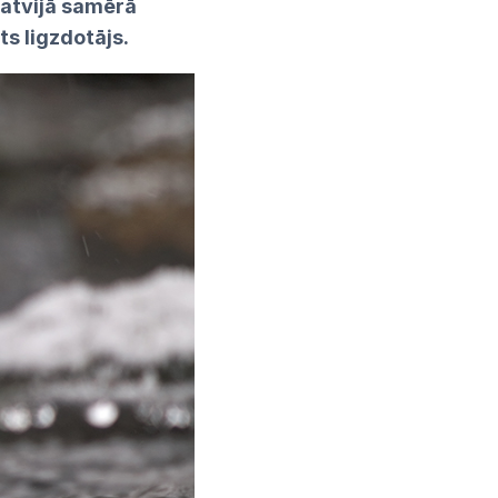
atvijā samērā
s ligzdotājs.