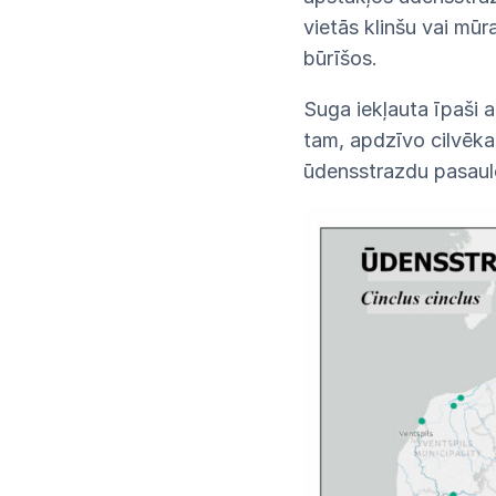
vietās klinšu vai mūr
būrīšos.
Suga iekļauta īpaši a
tam, apdzīvo cilvēka
ūdensstrazdu pasaule