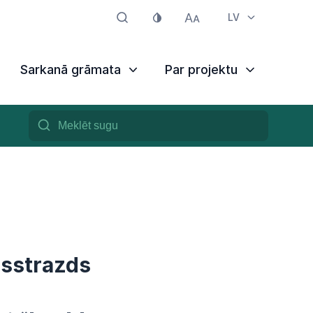
LV
Sarkanā grāmata
Par projektu
nsstrazds