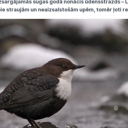
sargājamās sugas godā nonācis ūdensstrazds – L
ie straujām un neaizsalstošām upēm, tomēr ļoti ret