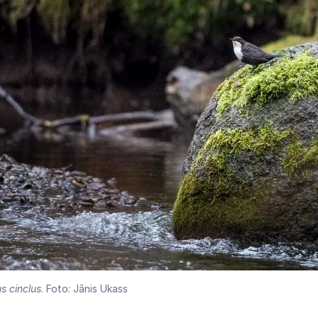
s cinclus
. Foto: Jānis Ukass