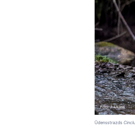
Ūdensstrazds
Cinclu