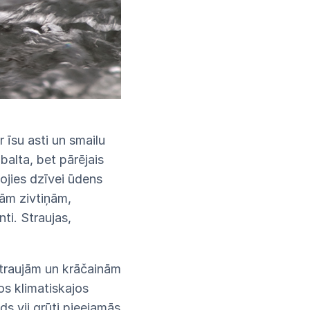
 īsu asti un smailu
balta, bet pārējais
ojies dzīvei ūdens
kām zivtiņām,
ti. Straujas,
straujām un krāčainām
os klimatiskajos
ds vij grūti pieejamās