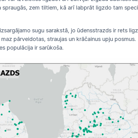
a spraugās, zem tiltiem, kā arī labprāt ligzdo tam speci
izsargājamo sugu sarakstā, jo ūdensstrazds ir rets ligz
 maz pārveidotas, straujas un krāčainus upju posmus. 
s populācija ir sarūkoša.