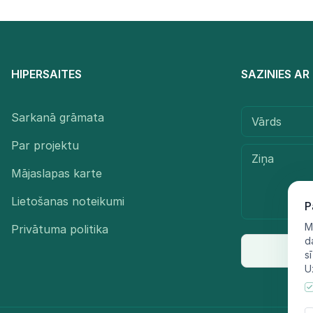
HIPERSAITES
SAZINIES A
Sarkanā grāmata
Par projektu
Mājaslapas karte
Lietošanas noteikumi
P
M
Privātuma politika
d
s
U