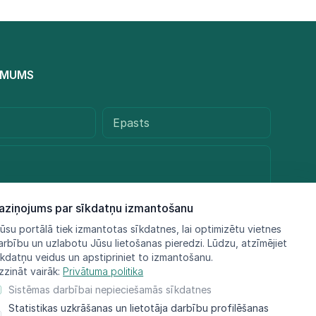
R MUMS
aziņojums par sīkdatņu izmantošanu
ūsu portālā tiek izmantotas sīkdatnes, lai optimizētu vietnes
arbību un uzlabotu Jūsu lietošanas pieredzi. Lūdzu, atzīmējiet
Sūtīt ziņu
īkdatņu veidus un apstipriniet to izmantošanu.
zzināt vairāk:
Privātuma politika
Sistēmas darbībai nepieciešamās sīkdatnes
Statistikas uzkrāšanas un lietotāja darbību profilēšanas