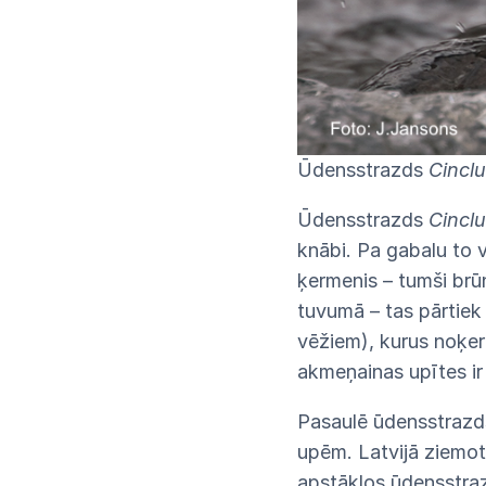
Ūdensstrazds
Cinclu
Ūdensstrazds
Cinclu
knābi. Pa gabalu to v
ķermenis – tumši brū
tuvumā – tas pārtiek
vēžiem), kurus noķer 
akmeņainas upītes ir
Pasaulē ūdensstrazds
upēm. Latvijā ziemot
apstākļos ūdensstrazd