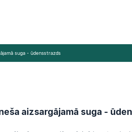
ājamā suga - ūdensstrazds
neša aizsargājamā suga - ūde