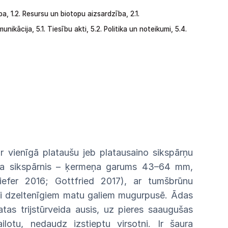
ba,
1.2.
Resursu
un
biotopu aizsardzība,
2.1.
munikācija,
5.1.
Tiesību
akti,
5.2.
Politika
un
noteikumi,
5.4.
ir vienīgā plataušu jeb platausaino sikspārņu
mēra sikspārnis – ķermeņa garums 43–64 mm,
fer 2016; Gottfried 2017), ar tumšbrūnu
i dzeltenīgiem matu galiem mugurpusē. Ādas
as trijstūrveida ausis, uz pieres saaugušas
ilotu, nedaudz izstieptu virsotni. Ir šaura