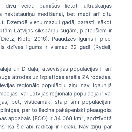
ki divu veidu pamīšus lietoti ultraskaņas
s naktstauriņu medīšanai, bet medī arī citu
.). Dzemdē vienu mazuli gadā, parasti, sākot
citām Latvijas sikspārņu sugām, plataušiem ir
(Dietz, Kiefer 2016). Paaudzes ilgums ir pieci
ais dzīves ilgums ir vismaz 22 gadi (Rydell,
lajā un D daļā; atsevišķas populācijas ir arī
 suga atrodas uz izplatības areāla ZA robežas.
evijas reģionālo populāciju ziņu nav. Igaunijā
cijas, vai Latvijas reģionālā populācija ir vai
jas, bet, visticamāk, starp šīm populācijām
pilnīgas, par to liecina
pakāpeniski pieaugošs
2
bas apgabals (EOO) ir 34 068 km
, apdzīvotā
s, ka šie abi rādītāji ir lielāki. Nav ziņu par