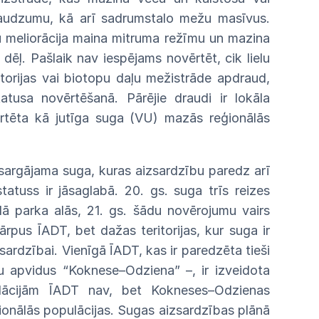
audzumu, kā arī sadrumstalo mežu masīvus.
 meliorācija maina mitruma režīmu un mazina
ēļ. Pašlaik nav iespējams novērtēt, cik lielu
itorijas vai biotopu daļu mežistrāde apdraud,
tusa novērtēšanā. Pārējie draudi ir lokāla
ērtēta kā jutīga suga (VU) mazās reģionālās
zsargājama suga, kuras aizsardzību paredz arī
atuss ir jāsaglabā. 20. gs. suga trīs reizes
ā parka alās, 21. gs. šādu novērojumu vairs
ārpus ĪADT, bet dažas teritorijas, kur suga ir
ardzībai. Vienīgā ĪADT, kas ir paredzēta tieši
u apvidus “Koknese–Odziena” –, ir izveidota
ācijām ĪADT nav, bet Kokneses–Odzienas
onālās populācijas. Sugas aizsardzības plānā