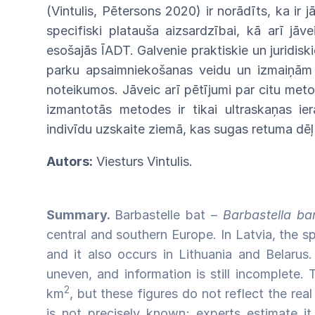
(Vintulis, Pētersons 2020) ir norādīts, ka ir j
specifiski platauša aizsardzībai, kā arī jāv
esošajās ĪADT. Galvenie praktiskie un juridis
parku apsaimniekošanas veidu un izmaiņām
noteikumos. Jāveic arī pētījumi par citu met
izmantotās metodes ir tikai ultraskaņas ie
indivīdu uzskaite ziemā, kas sugas retuma dēļ
Autors:
Viesturs Vintulis.
Summary.
Barbastelle bat –
Barbastella ba
central and southern Europe. In Latvia, the spe
and it also occurs in Lithuania and Belarus. 
uneven, and information is still incomplete
2
km
, but these figures do not reflect the real
is not precisely known; experts estimate i