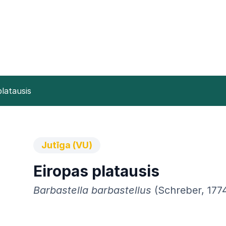
platausis
Jutīga (VU)
Eiropas platausis
Barbastella barbastellus
(Schreber, 177