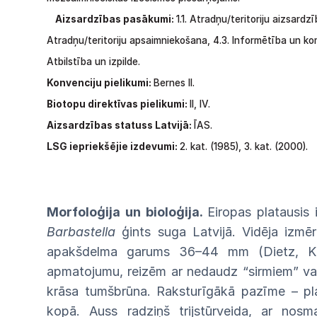
Aizsardzības pasākumi:
1.1.
Atradņu/teritoriju
aizsardzī
Atradņu/teritoriju apsaimniekošana,
4.3.
Informētība
un
ko
Atbilstība
un
izpilde.
Konvenciju pielikumi:
Bernes II.
Biotopu direktīvas pielikumi:
II,
IV.
Aizsardzības statuss Latvijā:
ĪAS.
LSG
iepriekšējie
izdevumi:
2.
kat.
(1985),
3.
kat.
(2000).
Morfoloģija un bioloģija.
Eiropas platausis 
Barbastella
ģints suga Latvijā. Vidēja iz
apakšdelma garums 36–44 mm (Dietz, Kie
apmatojumu, reizēm ar nedaudz “sirmiem” va
krāsa tumšbrūna. Raksturīgākā pazīme – plat
kopā. Auss radziņš trijstūrveida, ar nosma