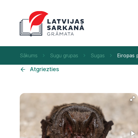
Sākums
Sugu grupas
Sugas
Eiropas 
Atgriezties