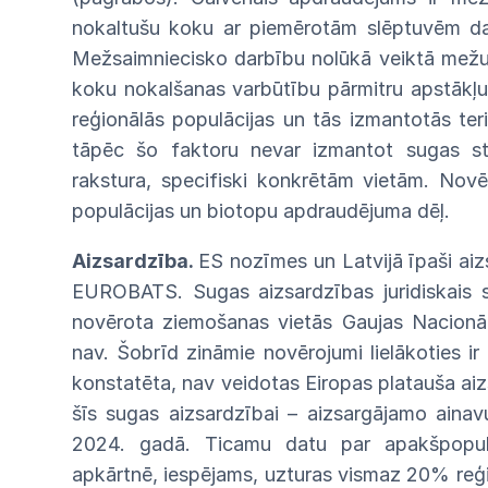
nokaltušu koku ar piemērotām slēptuvēm d
Mežsaimniecisko darbību nolūkā veiktā mežu
koku nokalšanas varbūtību pārmitru apstākļu d
reģionālās populācijas un tās izmantotās ter
tāpēc šo faktoru nevar izmantot sugas sta
rakstura, specifiski konkrētām vietām. Nov
populācijas un biotopu apdraudējuma dēļ.
Aizsardzība.
ES nozīmes un Latvijā īpaši ai
EUROBATS. Sugas aizsardzības juridiskais st
novērota ziemošanas vietās Gaujas Nacionāl
nav. Šobrīd zināmie novērojumi lielākoties ir 
konstatēta, nav veidotas Eiropas platauša aizs
šīs sugas aizsardzībai – aizsargājamo ainav
2024. gadā. Ticamu datu par apakšpopul
apkārtnē, iespējams, uzturas vismaz 20% reģi