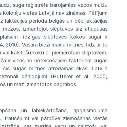
audz, suga reģistrēta barojamies vecos muižu
koloniju vietas Latvijā nav zināmas. Pētījumi
z laktācijas perioda beigās un pēc laktācijas
u mežos, izmantojot slēptuves aiz atlupušas
laisām līdzīgas slēptuves kokos sugai ir
04, 2010). Vasarā bieži maina mītnes, līdz ar to
u vai kalstošu koku ar piemērotām slēptuvēm.
žā ir viens no noteicošajiem faktoriem sugas
āk šīs sugas mītnes atrodamas ēkās. Latvijā
sezonāli pārlidojumi (Hutterer et al. 2005;
ecos un maz izmantotos pagrabos.
pšana un labiekārtošana, apgaismojuma
, traucējumi vai pārbūve ziemošanas vietās
izstrāde, kas mazina vecu un kalstošu vai