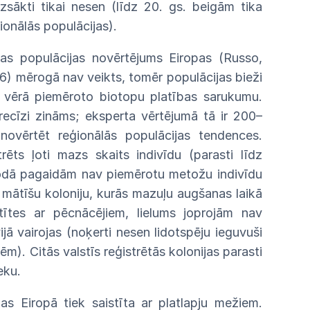
zsākti tikai nesen (līdz
20. gs. beigām tika
ionālās populācijas).
as populācijas novērtējums Eiropas (Russo,
16) mērogā nav veikts, tomēr populācijas bieži
t vērā piemēroto biotopu platības
sarukumu.
precīzi zināms; eksperta vērtējumā tā ir 200–
novērtēt reģionālās populācijas tendences.
rēts ļoti mazs skaits indivīdu (parasti līdz
iodā pagaidām nav piemērotu metožu indivīdu
 mātīšu koloniju, kurās mazuļu augšanas laikā
tītes ar pēcnācējiem, lielums joprojām nav
jā vairojas (noķerti nesen lidotspēju ieguvuši
ēm). Citās valstīs reģistrētās kolonijas parasti
eku.
s Eiropā tiek saistīta ar platlapju mežiem.