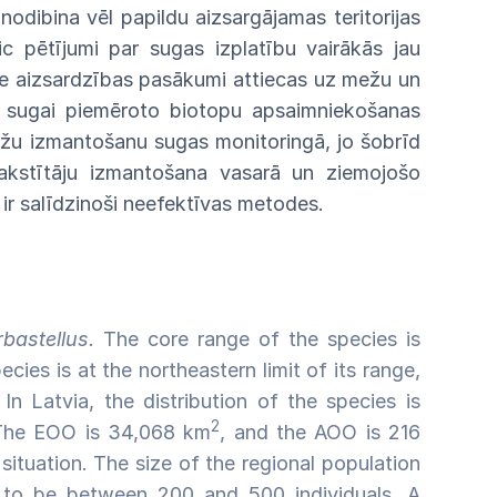
ānodibina vēl papildu aizsargājamas teritorijas
eic pētījumi par sugas izplatību vairākās jau
kie aizsardzības pasākumi attiecas uz mežu un
 sugai piemēroto biotopu apsaimniekošanas
ožu izmantošanu sugas monitoringā, jo šobrīd
rakstītāju izmantošana
vasarā un ziemojošo
 ir salīdzinoši neefektīvas metodes.
rbastellus.
The core range of the species is
cies is at the northeastern limit of its range,
In Latvia, the distribution of the species is
2
. The EOO is 34,068 km
, and the AOO is 216
 situation. The size of the regional population
t to be between 200 and 500 individuals. A