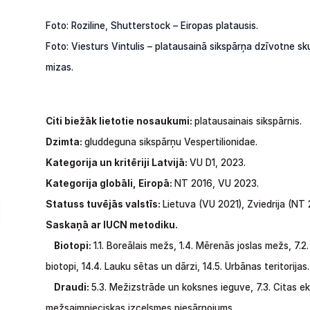
Foto: Roziline, Shutterstock – Eiropas platausis.
Foto: Viesturs Vintulis – platausainā sikspārņa dzīvotne
mizas.
Citi
biežāk lietotie nosaukumi:
platausainais sikspārnis.
Dzimta:
gluddeguna sikspārņu Vespertilionidae.
Kategorija
un
kritēriji Latvijā:
VU
D1,
2023.
Kategorija globāli, Eiropā:
NT
2016,
VU
2023.
Statuss
tuvējās
valstīs:
Lietuva
(VU
2021),
Zviedrija
(NT 
Saskaņā ar IUCN metodiku.
Biotopi:
1.1.
Boreālais
mežs,
1.4.
Mērenās
joslas
mežs,
7.2.
biotopi,
14.4.
Lauku
sētas
un
dārzi,
14.5. Urbānas teritorijas.
Draudi:
5.3. Mežizstrāde un koksnes
ieguve, 7.3. Citas 
mežsaimnieciskas
izcelsmes piesārņojums.