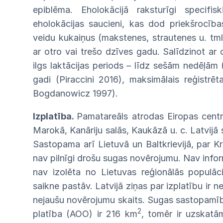
epiblēma. Eholokācijā raksturīgi specifis
eholokācijas saucieni, kas dod priekšrocība
veidu kukaiņus (makstenes, strautenes u. tml
ar otro vai trešo dzīves gadu. Salīdzinot ar 
ilgs laktācijas periods – līdz sešām nedēļām 
gadi (Piraccini 2016), maksimālais reģistrēt
Bogdanowicz 1997).
Izplatība.
Pamatareāls atrodas Eiropas centrā
Marokā, Kanāriju salās, Kaukāzā u. c. Latvijā
Sastopama arī Lietuvā un Baltkrievijā, par Kri
nav pilnīgi drošu sugas novērojumu. Nav informā
nav izolēta no Lietuvas reģionālās populāci
saikne pastāv. Latvijā ziņas par izplatību ir ne
nejaušu novērojumu skaits. Sugas sastopamī
2
platība (AOO) ir 216 km
, tomēr ir uzskatām