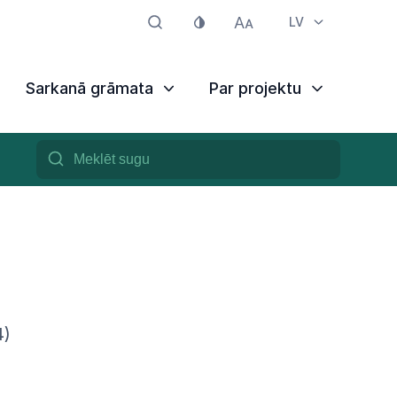
LV
Sarkanā grāmata
Par projektu
4)