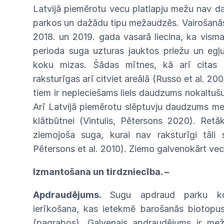
Latvijā piemērotu vecu platlapju mežu nav d
parkos un dažādu tipu mežaudzēs. Vairošanās 
2018. un 2019. gada vasarā liecina, ka visma
perioda suga uzturas jauktos priežu un egļ
koku mizas. Šādas mītnes, kā arī citas p
raksturīgas arī citviet areālā (Russo et al. 20
tiem ir nepieciešams liels daudzums nokaltuš
Arī Latvijā piemērotu slēptuvju daudzums me
klātbūtnei (Vintulis, Pētersons 2020). Ret
ziemojoša suga, kurai nav raksturīgi tāli
Pētersons et al. 2010). Ziemo galvenokārt v
Izmantošana un tirdzniecība. –
Apdraudējums.
Sugu apdraud parku ko
ierīkošana, kas ietekmē barošanās biotopus
(pagrabos). Galvenais apdraudējums ir mež