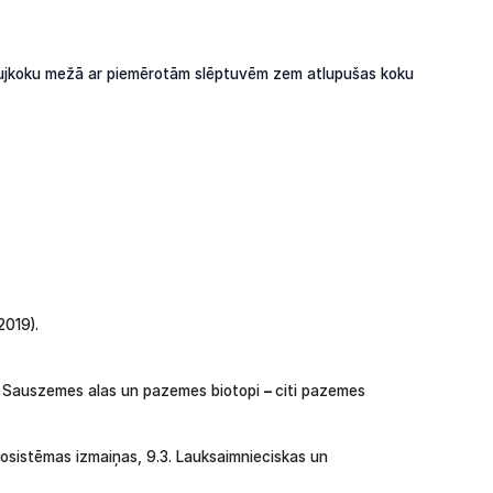
 skujkoku mežā ar piemērotām slēptuvēm zem atlupušas koku
2019).
Sauszemes
alas
un
pazemes
biotopi
–
citi
pazemes
ekosistēmas izmaiņas,
9.3.
Lauksaimnieciskas
un