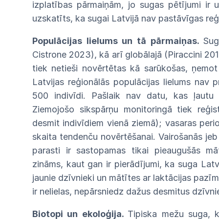
izplatības pārmaiņām, jo sugas pētījumi ir u
uzskatīts, ka sugai Latvijā nav pastāvīgas reģ
Populācijas lielums un tā
pārmaiņas.
Sug
Cistrone 2023), kā arī globālajā (Piraccini 20
tiek netieši novērtētas kā sarūkošas, ņemo
Latvijas reģionālās populācijas lielums nav 
500 indivīdi. Pašlaik nav datu, kas ļautu 
Ziemojošo sikspārņu monitoringā tiek reģist
desmit indivīdiem vienā ziemā); vasaras per
skaita tendenču novērtēšanai. Vairošanās jeb
parasti ir sastopamas tikai pieaugušās mā
zināms, kaut gan ir pierādījumi, ka suga Latvi
jaunie dzīvnieki un mātītes ar laktācijas pazīm
ir nelielas, nepārsniedz dažus desmitus dzīvni
Biotopi un ekoloģija.
Tipiska mežu suga, ka