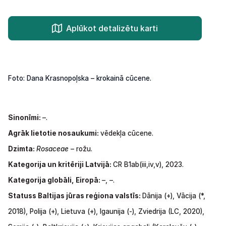
Aplūkot detalizētu karti
Foto: Dana Krasnopoļska – krokainā cūcene.
Sinonīmi:
–.
Agrāk lietotie nosaukumi:
vēdekļa cūcene.
Dzimta:
Rosaceae
– rožu.
Kategorija un kritēriji Latvijā:
CR B1ab(iii,iv,v), 2023.
Kategorija globāli, Eiropā:
–, –.
Statuss Baltijas jūras reģiona valstīs:
Dānija (+), Vācija
(*,
2018), Polija
(+),
Lietuva
(+),
Igaunija (-), Zviedrija
(LC,
2020),