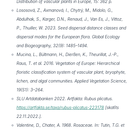
Distribution of vascular plants in Europe, 15: 362 p.
Lososová, Z., Axmanová, I., Chytrý, M., Midolo, G.,
Abdulhak, S., Karger, D.N., Renaud, J., Van Es, J., Vittoz,
P., Thuiller, W. 2023. Seed dispersal distance classes and
dispersal modes for the European flora. Global Ecology
and Biogeography, 32(9): 1485–1494.
Mucina, L., Bültmann, H., Dierßen, K., Theurillat, J.-P.,
Raus, T. et al. 2016. Vegetation of Europe: Hierarchical
floristic classification system of vascular plant, bryophyte,
lichen, and algal communities. Applied Vegetation Science,
19(S1): 3–264.
SLU Artdatabanken 2022. Artfakta: Rubus plicatus.
https://artfakta.se/taxa/rubus-plicatus-223178
[skatīts
22.11.2022.].
Valentine, D., Chater, A. 1968. Rosaceae. In: Tutin, T.G. et