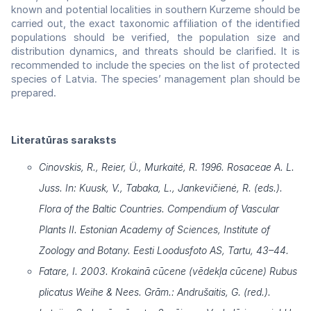
known and potential localities in southern Kurzeme should be
carried out, the exact taxonomic affiliation of the identified
populations should be verified, the population size and
distribution dynamics, and threats should be clarified. It is
recommended to include the species on the list of protected
species of Latvia. The species’ management plan should be
prepared.
Literatūras saraksts
Cinovskis, R., Reier, Ü., Murkaité, R. 1996. Rosaceae A. L.
Juss. In: Kuusk, V., Tabaka, L., Jankevičienė, R. (eds.).
Flora of the Baltic Countries. Compendium of Vascular
Plants II. Estonian Academy of Sciences, Institute of
Zoology and Botany. Eesti Loodusfoto AS, Tartu, 43–44.
Fatare, I. 2003. Krokainā cūcene (vēdekļa cūcene) Rubus
plicatus Weihe & Nees. Grām.: Andrušaitis, G. (red.).