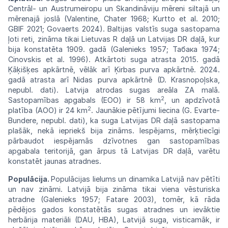
Centrāl- un
Austrumeiropu
un Skandināviju mēreni siltajā un
mērenajā
joslā (Valentine, Chater 1968;
Kurtto
et al.
2010;
GBIF 2021; Govaerts 2024). Baltijas valstīs
suga
sastopama
ļoti reti, zināma tikai Lietuvas R daļā un
Latvijas
DR
daļā,
kur
bija
konstatēta
1909.
gadā (Galenieks
1957;
Табака
1974;
Cinovskis
et
al.
1996).
Atkārtoti
suga
atrasta
2015.
gadā
Ķāķišķes apkārtnē, vēlāk arī Ķirbas purva
apkārtnē.
2024.
gadā atrasta arī Nidas purva
apkārtnē
(D.
Krasnopoļska,
nepubl. dati). Latvija atrodas sugas areāla ZA malā.
2
Sastopamības
apgabals
(EOO) ir 58 km
, un apdzīvotā
2
platība
(AOO)
ir 24
km
. Jaunākie pētījumi liecina (G. Evarte-
Bundere, nepubl. dati), ka suga Latvijas DR
daļā
sastopama
plašāk, nekā iepriekš bija
zināms.
Iespējams, mērķtiecīgi
pārbaudot
iespējamās
dzīvotnes gan sastopamības
apgabala teritorijā, gan ārpus tā Latvijas DR daļā, varētu
konstatēt jaunas
atradnes.
Populācija.
Populācijas lielums un
dinamika
Latvijā
nav
pētīti
un
nav
zināmi. Latvijā
bija
zināma tikai viena vēsturiska
atradne
(Galenieks
1957;
Fatare
2003),
tomēr,
kā rāda
pēdējos
gados
konstatētās sugas atradnes un ievāktie
herbārija materiāli (DAU, HBA), Latvijā suga, visticamāk, ir