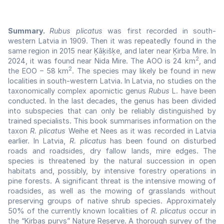
Summary.
Rubus plicatus
was first recorded in south-
western Latvia in 1909. Then it was repeatedly found in the
same region in 2015 near Ķāķišķe, and later near Ķirba Mire. In
2
2024, it was found near Nida Mire. The AOO is 24 km
, and
2
the EOO – 58 km
. The species may likely be found in new
localities in south-western Latvia. In Latvia, no studies on the
taxonomically complex apomictic genus
Rubus
L. have been
conducted. In the last decades, the genus has been divided
into subspecies that can only be reliably distinguished by
trained specialists. This book summarises information on the
taxon
R. plicatus
Weihe et Nees as it was recorded in Latvia
earlier. In Latvia,
R. plicatus
has been found on disturbed
roads and roadsides, dry fallow lands, mire edges. The
species is threatened by the natural succession in open
habitats and, possibly, by intensive forestry operations in
pine forests. A significant threat is the intensive mowing of
roadsides, as well as the mowing of grasslands without
preserving groups of native shrub species. Approximately
50% of the currently known localities of
R. plicatus
occur in
the “Ķirbas purvs” Nature Reserve. A thorough survey of the