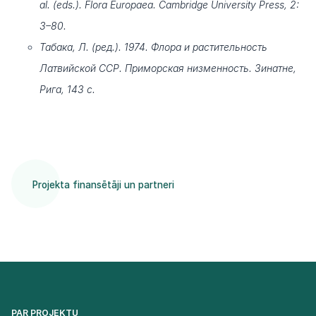
al. (eds.). Flora Europaea. Cambridge University Press, 2:
3–80.
Табака, Л. (ред.). 1974. Флора и растительность
Латвийской ССР. Приморская низменность. Зинатне,
Рига, 143 с.
Projekta finansētāji un partneri
PAR PROJEKTU