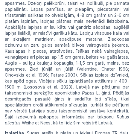
apsarmes. Dzeloņi
pelēk
brūni, taisni vai nolīkuši, pie pamata
paplašināti. Lapas pamīšus, ar pielapēm, piecstaraini
vai
trīsstaraini saliktas no olveidīgām, 4–8 cm
garām un 2–6 cm
platām lapiņām, lapiņas plātnes
mala
nevienādi lielzobaina.
Apakšējās lapiņas ar
īsu
kātu vai gandrīz sēdošas, augšējā
lapiņa lielākā, ar relatīvi garāku kātu. Lapiņu virspuse
kaila
vai
ar skrajiem matiņiem, apakšpuse
mataina.
Ziedkopas
dzinumu un zaru galos samērā
blīvos
vairogveida ķekaros.
Kauslapas ir piecas,
atstā
vošas, īsākas nekā vainaglapas,
vainaglapas
arī
piecas, ap 1,5 cm garas, baltas vai gaišsārtas.
Auglis – sulīgu kauleņu kopauglis, 1–1,5 cm garš, melns, bez
apsarmes. Zied jūnijā un
jūlijā
(Valentine, Chater 1968;
Cinovskis et al. 1996;
Fatare
2003). Sēklas izplata dzīvnieki,
kas
apēd
ogas. Vidējais sēklu izplatīšanās attālums
ir
400–
1500 m (Lososová et al. 2023). Latvijā
nav
pētījumu
par
taksonomiski
sarežģīto
apomiktisko
Rubus
L. ģinti. Pēdējās
desmitgadēs
pasaulē
ģints ir sadalīta ļoti sīkās, tikai
speciālistiem
droši atšķiramās sīksugās, turklāt šie pētījumi
nav
vērtēti Latvijas sugu taksonomiskā
sastāva
kontekstā.
Šajā izdevumā apkopota
informācija
par
taksonu
Rubus
plicatus
Weihe
et
Nees,
kā
to
līdz šim reģistrē
Latvijā.
Izplatība.
Sugas areāls ir plašs un
iekļauj
Eiropas ZR daļu,