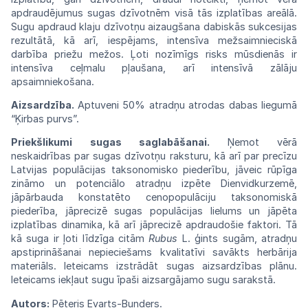
apdraudējumus
sugas
dzīvotnēm visā tās izplatības areālā.
Sugu
apdraud klaju dzīvotņu aizaugšana dabiskās sukcesijas
rezultātā, kā arī, iespējams,
intensīva mežsaimnieciskā
darbība priežu mežos.
Ļoti
nozīmīgs risks mūsdienās ir
intensīva
ceļmalu
pļaušana,
arī
intensīvā
zālāju
apsaimniekošana.
Aizsardzība.
Aptuveni 50% atradņu atrodas dabas liegumā
“Ķirbas purvs”.
Priekšlikumi
sugas
saglabāšanai.
Ņemot
vērā
neskaidrības par sugas dzīvotņu raksturu, kā arī par precīzu
Latvijas populācijas taksonomisko piederību, jāveic rūpīga
zināmo un potenciālo atradņu izpēte Dienvidkurzemē,
jāpārbauda konstatēto cenopopulāciju taksonomiskā
piederība,
jāprecizē
sugas
populācijas
lielums
un
jāpēta
izplatības dinamika, kā arī jāprecizē
apdraudo
šie faktori.
Tā
kā suga ir ļoti līdzīga
citām
Rubus
L. ģints sugām, atradņu
apstiprināšanai nepieciešams kvalitatīvi savākts herbārija
materiāls. Ieteicams izstrādāt sugas aizsardzības plānu.
Ieteicams iekļaut sugu īpaši
aizsargājamo sugu sarakstā.
Autors:
Pēteris Evarts-Bunders.