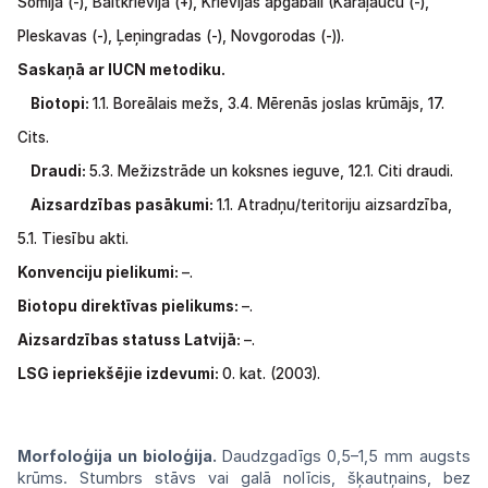
Somija
(-),
Baltkrievija
(+),
Krievijas apgabali
(Karaļauču
(-),
Pleskavas
(-),
Ļeņingradas
(-), Novgorodas
(-)).
Saskaņā ar IUCN metodiku.
Biotopi:
1.1.
Boreālais mežs,
3.4.
Mērenās joslas krūmājs,
17.
Cits.
Draudi:
5.3. Mežizstrāde un koksnes ieguve,
12.1. Citi draudi.
Aizsardzības pasākumi:
1.1.
Atradņu/teritoriju aizsardzība,
5.1.
Tiesību akti.
Konvenciju pielikumi:
–.
Biotopu direktīvas pielikums:
–.
Aizsardzības statuss Latvijā:
–.
LSG iepriekšējie izdevumi:
0. kat. (2003).
Morfoloģija un bioloģija.
Daudzgadīgs
0,5–
1,5 mm augsts
krūms. Stumbrs stāvs vai
galā
nolīcis, šķautņains, bez