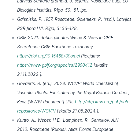
Latvijas Sarkanā grāmata. 3. sējums. Vaskulārie augi. LU
Bioloģijas institūts, Rīga, 50.–51. lpp.
Galenieks, P. 1957. Rosaceae. Galenieks, P. (red.). Latvijas
PSR flora LVI, Rīga, 3: 33–128.
GBIF 2021. Rubus plicatus Weihe & Nees in GBIF
Secretariat: GBIF Backbone Taxonomy.
https://doi.org/10.15468/39omei
Pieejams:
https://www.gbif.org/species/2990412
[skatīts
21.11.2022.].
Govaerts, R. (ed.). 2024. WCVP: World Checklist of
Vascular Plants. Facilitated by the Royal Botanic Gardens,
Kew. [WWW document] URL
http://sftp.kew.org/pub/data-
repositories/WCVP/
[skatīts 21.05.2024.].
Kurtto, A., Weber, H.E., Lampinen, R., Sennikov, A.N.
2010. Rosaceae (Rubus). Atlas Florae Europaeae.