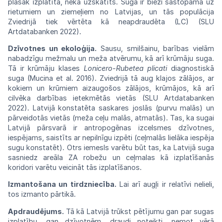
plašāk izplatīta, nekā uzskatīts. Suga ir bieži sastopama uz
rietumiem un ziemeļiem no Latvijas, un tās populācija
Zviedrijā tiek vērtēta kā neapdraudēta (LC) (SLU
Artdatabanken 2022).
Dzīvotnes un ekoloģija.
Sausu, smilšainu, b
arības vielām
nabadzīgu mežmalu un
meža
atvērumu, kā arī krūmāju suga.
Tā
ir krūmāju klases
Lonicero-Rubetea plicati
diagnostiskā
suga (Mucina et al. 2016). Zviedrijā tā aug klajos zālājos, ar
kokiem un krūmiem aizaugošos zālājos, krūmājos, kā arī
cilvēka darbības ietekmētās vietās (SLU Artdatabanken
2022).
Latvijā konstatēta saskares joslās (purvu
malās)
un
pārveidotās
vietās
(meža
ceļu
malās,
atmatās).
Tas,
ka sugai
Latvijā pārsvarā ir
antropogēnas
izcelsmes dzīvotnes,
iespējams, saistīts
ar
nepilnīgu izpēti (ceļmalās lielāka iespēja
sugu konstatēt).
Otrs
iemesls
varētu
būt
tas,
ka
Latvijā
suga
sasniedz areāla ZA robežu un
ceļmalas
kā izplatīšanās
koridori varētu veicināt tās izplatīšanos.
Izmantošana un tirdzniecība.
Lai arī augļi ir relatīvi nelieli,
tos izmanto pārtikā.
Apdraudējums.
Tā
kā
Latvijā
trūkst
pētījumu
gan par sugas
izplatību, gan dzīvotnēm,
draudi noteikti, ņemot vērā