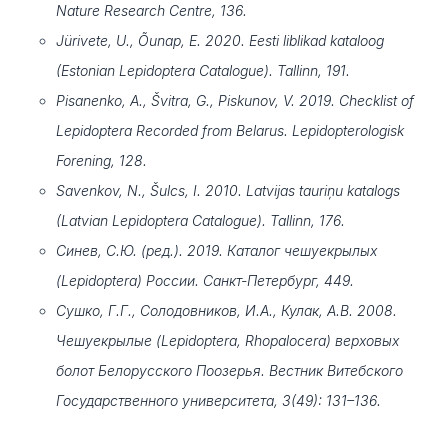
Nature Research Centre, 136.
Jürivete, U., Õunap, E. 2020. Eesti liblikad kataloog
(Estonian Lepidoptera Catalogue). Tallinn, 191.
Pisanenko, A., Švitra, G., Piskunov, V. 2019. Checklist of
Lepidoptera Recorded from Belarus. Lepidopterologisk
Forening, 128.
Savenkov, N., Šulcs, I. 2010. Latvijas tauriņu katalogs
(Latvian Lepidoptera Catalogue). Tallinn, 176.
Синев, С.Ю. (ред.). 2019. Каталог чешуекрылых
(Lepidoptera) России. Санкт-Петербург, 449.
Сушко, Г.Г., Солодовников, И.А., Кулак, А.В. 2008.
Чешуекрылые (Lepidoptera, Rhopalocera) верховых
болот Белорусского Поозерья. Вестник Витебского
Государственного университета, 3(49): 131–136.