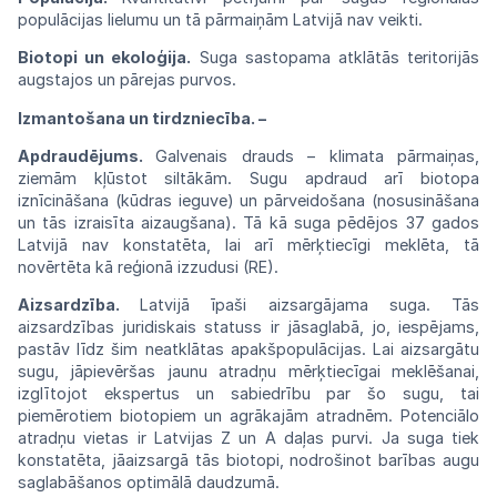
populācijas lielumu un tā pārmaiņām Latvijā nav veikti.
Biotopi un ekoloģija.
Suga sastopama atklātās teritorijās
augstajos un pārejas purvos.
Izmantošana un tirdzniecība. –
Apdraudējums.
Galvenais drauds –
klimata
pārmaiņas,
ziemām kļūstot siltākām.
Sugu
apdraud arī biotopa
iznīcināšana
(kūdras
ieguve) un pārveidošana (nosusināšana
un
tās izraisīta aizaugšana).
Tā
kā suga
pēdējos
37 gados
Latvijā nav konstatēta, lai arī mērķtiecīgi meklēta, tā
novērtēta kā reģionā izzudusi (RE).
Aizsardzība.
Latvijā īpaši aizsargājama suga. Tās
aizsardzības juridiskais statuss ir jāsagla
bā,
jo,
iespējams,
pastāv
līdz
šim
neatklātas
apakš
populācijas. Lai aizsargātu
sugu, jāpievēršas jaunu atradņu mērķtiecīgai meklēšanai,
izglī
tojot ekspertus un sabiedrību par šo sugu, tai
piemērotiem biotopiem un agrākajām atradnēm. Potenciālo
atradņu
vietas
ir
Latvijas
Z
un
A
daļas
purvi. Ja suga tiek
konstatēta, jāaizsargā tās biotopi, nodrošinot barības augu
saglabāšanos optimālā daudzumā.