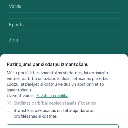
Paziņojums par sīkdatņu izmantošanu
Mūsu portālā tiek izmantotas sīkdatnes, lai optimizētu
Sūtīt ziņu
vietnes darbību un uzlabotu Jūsu lietošanas pieredzi.
Lūdzu, atzīmējiet sīkdatņu veidus un apstipriniet to
izmantošanu.
Uzzināt vairāk:
Privātuma politika
© LIFE FOR SPECIES, 2021 - 2025
Sistēmas darbībai nepieciešamās sīkdatnes
Informācija atspoguļo tikai projekta LIFE FOR SPECIES īstenotāju
Statistikas uzkrāšanas un lietotāja darbību
redzējumu, Eiropas Klimata, infrastruktūras
profilēšanas sīkdatnes
un vides izpildaģentūra nav atbildīga par šeit sniegtās informācijas
iespējamo izmantojumu.​