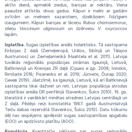
aktīvi
die
nā,
apmeklē
ziedus,
barojas
ar
nektāru.
Viena
paaudze
attīstās
divus
gadus.
Kāpuri
ir
melni
ar gaišām
svītrām un melniem
sazarotiem,
dzelkšņiem līdzīgiem
izaugumiem.
Kāpuri
barojas ar lāceņu
Rubus
chamaemorus
,
zileņu
Vaccinium
uliginosum
un
dzērveņu
V.
oxycoccos
lapām.
Izplatība.
Sugas izplatības areāls
holarktisks.
Tā
sastopama
Eirāzijas Z daļā
(Ziemeļeiropā,
Urālos, Sibīrijā un
Tālajos
Austrumos)
un
Ziemeļamerikā (Haahtela et al. 2011).
Latvijai
tuvākās reģionālās populācijas
zināmas
Igaunijā, Lietuvā,
Baltkrievijā un
Krievijas
ZR
daļā
(Сушко
и
др.
2008;
Ivinskis,
Rimšaitė
2018; Pisanenko et al. 2019; Jürivete,
Õunap
2020;
Синев 2019). Jāatzīmē, ka
Igaunijā,
Lietuvā, kā arī Baltkrievijā
sastopama
tikai
dažviet un reti. Latvijas populācija
atrodas
izplatības
areāla
DR
perifērijā
(Savenkov,
Šulcs
2010). 19. gs.
literatūrā ir vairākkārt
minētas
atradnes Latvijas centrālajā un
Z daļā.
Pēdējo
reizi konstatēta 1987. gadā
Austrumlatvijā
Teiču
dabas rezervātā
(Savenkov,
Šulcs
2010).
Datu trūkumu
dēļ
nav
iespējams
aprēķināt
sugas sastopamības apgabalu
(EOO)
un
apdzīvoto platību
(AOO).
Populācija.
Kvantitatīvi pētījumi par sugas reģionālās