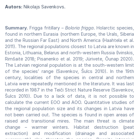
Autors:
Nikolajs Savenkovs.
Summary.
Frigga fritillary –
Boloria frigga
. Holarctic species,
found in northern Eurasia (northern Europe, the Urals, Siberia
and the Russian Far East) and North America (Haahtela et al.
2011). The regional populations closest to Latvia are known in
Estonia, Lithuania, Belarus and north-western Russia (Ivinskis,
Rimšaitė 2018; Pisanenko et al. 2019; Jürivete, Õunap 2020).
The Latvian regional population is at the south-western limit
of the species’ range (Savenkov, Šulcs 2010). In the 19th
century, localities of the species in central and northern
Latvia were repeatedly mentioned in the literature. It was last
recorded in 1987 in the Teiči Strict Nature Reserve (Savenkov,
Šulcs 2010). Due to a lack of data, it is not possible to
calculate the current EOO and AOO. Quantitative studies of
the regional population size and its changes in Latvia have
not been carried out. The species is found in open areas of
raised and transitional mires. The main threat is climate
change – warmer winters. Habitat destruction (peat
extraction) and modification (drainage and associated