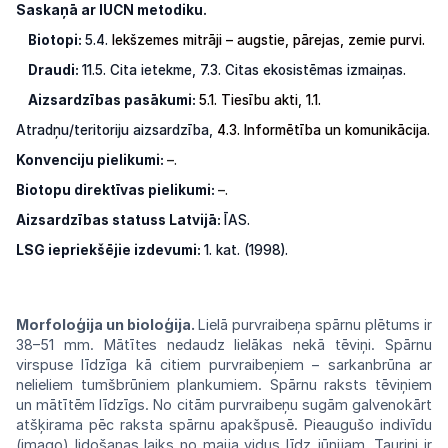
Saskaņā ar IUCN metodiku.
Biotopi:
5.4.
Iekšzemes
mitrāji
–
augstie,
pārejas,
zemie
purvi.
Draudi:
11.5.
Cita
ietekme,
7.3.
Citas ekosistēmas
izmaiņas.
Aizsardzības pasākumi:
5.1. Tiesību akti,
1.1.
Atradņu/teritoriju aizsardzība,
4.3.
Informētība
un
komunikācija
.
Konvenciju pielikumi:
–.
Biotopu direktīvas pielikumi:
–.
Aizsardzības statuss Latvijā:
ĪAS.
LSG iepriekšējie izdevumi:
1. kat. (1998).
Morfoloģija un bioloģija.
Lielā purvraibe
ņa
spārnu
plētums
ir
38–51
mm.
Mātītes
nedaudz lielākas nekā tēviņi. Spārnu
virspuse
līdzīga kā citiem purvraibeņiem –
sarkan
brūna
ar
nelieliem
tumšbrūniem
plankumiem.
Spārnu raksts tēviņiem
un mātītēm
līdzīgs.
No citām purvraibeņu sugām
galvenokārt
atšķirama pēc raksta spārnu
apakšpusē.
Pieaugušo
indivīdu
(imago)
lidošanas
laiks
no
maija
vidus
līdz
jūnijam.
Tauriņi
ir