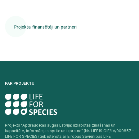
Projekta finansētāji un partneri
PAR PROJEKTU
Projekts "Apdraudētas sugas Latvijā: uzlabotas zināšanas un
kapacitāte, informācijas aprite un izpratne” (Nr. LIFE19 GIE/LV/000857 –
LIFE FOR SPECIES) tiek īstenots ar Eiropas Savienības LIFE