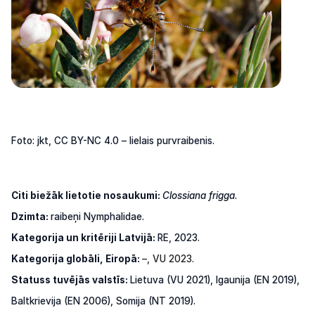
Foto: jkt, CC BY-NC 4.0 – lielais purvraibenis.
Citi biežāk lietotie nosaukumi:
Clossiana frigga
.
Dzimta:
raibeņi Nymphalidae.
Kategorija
un
kritēriji Latvijā:
RE,
2023.
Kategorija globāli, Eiropā:
–, VU
2023.
Statuss
tuvējās
valstīs:
Lietuva
(VU
2021),
Igaunija
(EN
2019),
Baltkrievija
(EN
2006),
Somija
(NT
2019).